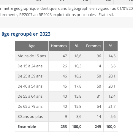
rimètre géographique identique, dans la géographie en vigueur au 01/01/20
ements, RP2007 au RP2023 exploitations principales - État civil.
t âge regroupé en 2023
Âge
Hommes
%
Femmes
%
Moins de 15 ans
47
18,6
36
14,5
De 15 à 24 ans
26
10,3
14
5,6
De 25 à 39 ans
46
18,2
50
20,1
De 40 à 54 ans
45
17,8
50
20,1
De 55 à 64 ans
40
15,8
31
12,4
De 65 à 79 ans
40
15,8
54
21,7
80 ans ou plus
9
3,6
14
5,6
Ensemble
253
100,0
249
100,0