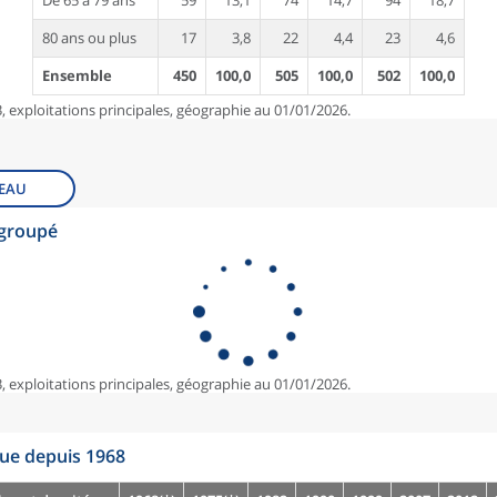
De 65 à 79 ans
59
13,1
74
14,7
94
18,7
80 ans ou plus
17
3,8
22
4,4
23
4,6
Ensemble
450
100,0
505
100,0
502
100,0
, exploitations principales, géographie au 01/01/2026.
EAU
egroupé
, exploitations principales, géographie au 01/01/2026.
que depuis 1968