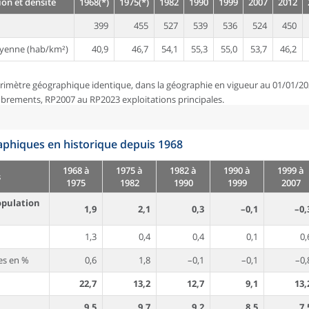
on et densité
1968(*)
1975(*)
1982
1990
1999
2007
2012
399
455
527
539
536
524
450
yenne (hab/km²)
40,9
46,7
54,1
55,3
55,0
53,7
46,2
rimètre géographique identique, dans la géographie en vigueur au 01/01/20
brements, RP2007 au RP2023 exploitations principales.
phiques en historique depuis 1968
1968 à
1975 à
1982 à
1990 à
1999 à
s
1975
1982
1990
1999
2007
opulation
1,9
2,1
0,3
–0,1
–0,
1,3
0,4
0,4
0,1
0,
es en %
0,6
1,8
–0,1
–0,1
–0,
22,7
13,2
12,7
9,1
13,
9,5
9,7
9,2
8,5
7,