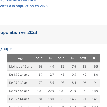
établissements en 2024
vices à la population en 2025
 population en 2023
egroupé
Âge
2012
%
2017
%
2023
%
Moins de 15 ans
63
14,0
89
17,6
83
16,5
De 15 à 24 ans
57
12,7
48
9,5
40
8,0
De 25 à 39 ans
70
15,6
93
18,4
96
19,1
De 40 à 54 ans
103
22,9
106
21,0
95
18,9
De 55 à 64 ans
81
18,0
73
14,5
71
14,1