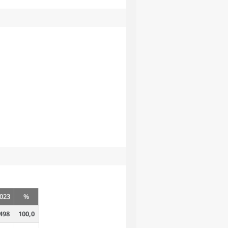
023
%
498
100,0