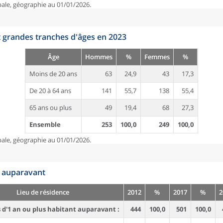
pale, géographie au 01/01/2026.
t grandes tranches d'âges en 2023
Âge
Hommes
%
Femmes
%
Moins de 20 ans
63
24,9
43
17,3
De 20 à 64 ans
141
55,7
138
55,4
65 ans ou plus
49
19,4
68
27,3
Ensemble
253
100,0
249
100,0
pale, géographie au 01/01/2026.
n auparavant
Lieu de résidence
2012
%
2017
%
2
d'1 an ou plus habitant auparavant :
444
100,0
501
100,0