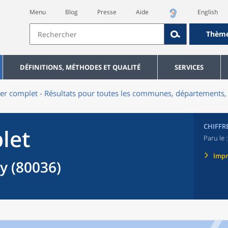
Menu
Blog
Presse
Aide
English
Thèm
DÉFINITIONS, MÉTHODES ET QUALITÉ
SERVICES
er complet - Résultats pour toutes les communes, départements, 
CHIFFR
let
Paru le 
Imp
 (80036)