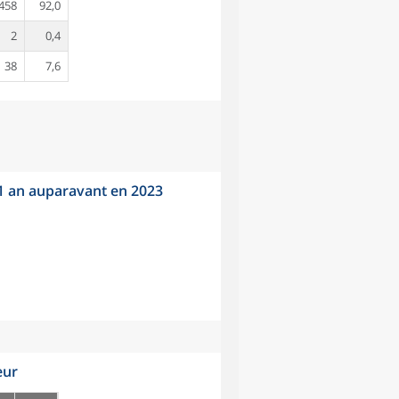
458
92,0
2
0,4
38
7,6
 1 an auparavant en 2023
eur