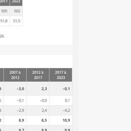
2017
2023
505
502
51,8
51,5
26.
2007 à
2012 à
2017 à
2012
2017
2023
3
–3,0
2,3
–0,1
6
–0,1
–0,0
0,1
8
–2,9
2,4
–0,2
2
8,9
8,5
10,9
5
9,7
8,9
9,9