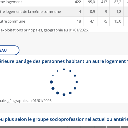
ême logement
422
95,0
417
83,2
utre logement de la même commune
4
0,9
9
1,8
autre commune
18
4,1
75
15,0
 exploitations principales, géographie au 01/01/2026.
EAU
érieure par âge des personnes habitant un autre logement
pale, géographie au 01/01/2026.
u plus selon le groupe socioprofessionnel actuel ou antéri