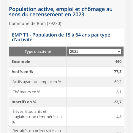
Population active, emploi et chômage au
sens du recensement en 2023
Commune de Rom (79230)
EMP T1 - Population de 15 à 64 ans par type
d'activité
Type d'activité
Ensemble
460
Actifs en %
77,3
Actifs ayant un emploi en %
69,2
Chômeurs en %
8,1
Inactifs en %
22,7
Élèves, étudiants et
stagiaires non rémunérés en
4,8
%
Retraités ou préretraités en