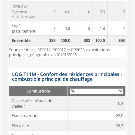
dont d'un
logement
0
0,0
0
0,0
0
HLM loué vide
Logé
7
1,8
5
1,3
4
gratuitement
Ensemble
398
100,0
382
100,0
363
10
Sources : Insee, RP2012, RP2017 et RP2023, exploitations
principales, géographie au 01/01/2026.
LOG T11M - Confort des résidences principales :
combustible principal de chauffage
Combustible
Gaz de ville - réseau de
0,3
chaleur
Fioul (mazout)
25,0
Electricité
28,3