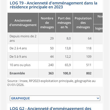
LOG T9 - Ancienneté d'emménagement dans la
résidence principale en 2023
Nombre
Nombre
Part des
Population
Ancienneté
pièc
de
ménages
des
d'emménagement
ménages
en %
ménages
logement
Depuis moins de 2
29
8,0
64
4,6
ans
De 2 à 4 ans
50
13,8
118
4,6
De 5 à 9 ans
44
12,2
109
5,2
10 ans ou plus
240
65,9
511
4,9
Ensemble
363
100,0
802
4,9
Source : Insee, RP2023 exploitation principale, géographie au
01/01/2026.
LOG G2 - Ancienneté d'emménagement des