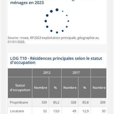
ménages en 2023
Source : Insee, RP2023 exploitation principale, géographie au
01/01/2026.
LOG T10 - Résidences principales selon le statut
d'occupation
2012
2017
Statut
Nombre
%
Nombre
%
Nombre
d'occupation
Propriétaire
339
85,2
328
85,8
309
8
Locataire
52
13,0
49
12,9
50
1