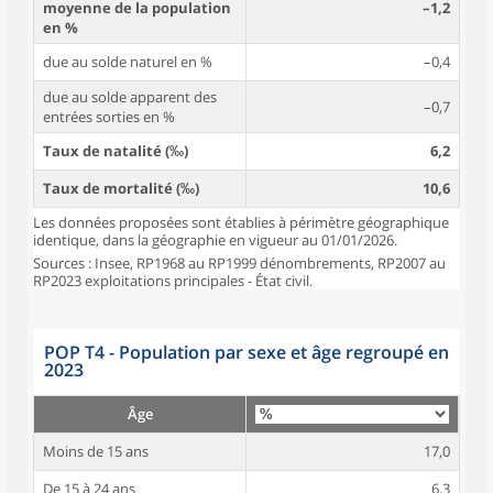
moyenne de la population
–1,2
en %
due au solde naturel en %
–0,4
due au solde apparent des
–0,7
entrées sorties en %
Taux de natalité (‰)
6,2
Taux de mortalité (‰)
10,6
Les données proposées sont établies à périmètre géographique
identique, dans la géographie en vigueur au 01/01/2026.
Sources : Insee, RP1968 au RP1999 dénombrements, RP2007 au
RP2023 exploitations principales - État civil.
POP T4 - Population par sexe et âge regroupé en
2023
Âge
Moins de 15 ans
17,0
De 15 à 24 ans
6,3