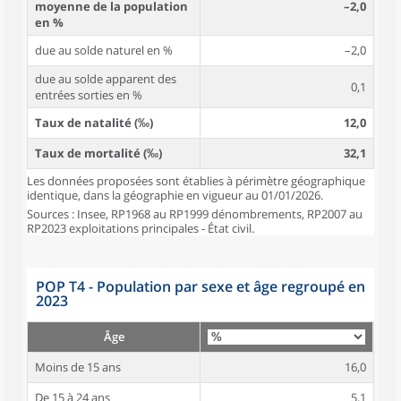
moyenne de la population
–2,0
en %
due au solde naturel en %
–2,0
due au solde apparent des
0,1
entrées sorties en %
Taux de natalité (‰)
12,0
Taux de mortalité (‰)
32,1
Les données proposées sont établies à périmètre géographique
identique, dans la géographie en vigueur au 01/01/2026.
Sources : Insee, RP1968 au RP1999 dénombrements, RP2007 au
RP2023 exploitations principales - État civil.
POP T4 - Population par sexe et âge regroupé en
2023
Âge
Moins de 15 ans
16,0
De 15 à 24 ans
5,1