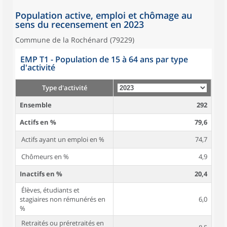
Population active, emploi et chômage au
sens du recensement en 2023
Commune de la Rochénard (79229)
EMP T1 - Population de 15 à 64 ans par type
d'activité
Type d'activité
Ensemble
292
Actifs en %
79,6
Actifs ayant un emploi en %
74,7
Chômeurs en %
4,9
Inactifs en %
20,4
Élèves, étudiants et
stagiaires non rémunérés en
6,0
%
Retraités ou préretraités en