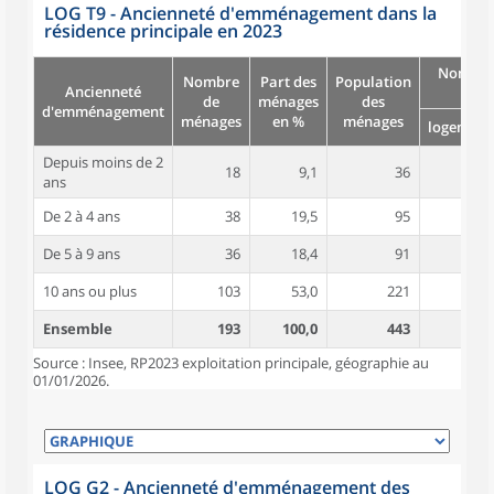
LOG T9 - Ancienneté d'emménagement dans la
résidence principale en 2023
Nombre
Nombre
Part des
Population
Ancienneté
pièc
de
ménages
des
d'emménagement
ménages
en %
ménages
logement
Depuis moins de 2
18
9,1
36
4,6
ans
De 2 à 4 ans
38
19,5
95
5,1
De 5 à 9 ans
36
18,4
91
5,0
10 ans ou plus
103
53,0
221
5,3
Ensemble
193
100,0
443
5,1
Source : Insee, RP2023 exploitation principale, géographie au
01/01/2026.
LOG G2 - Ancienneté d'emménagement des