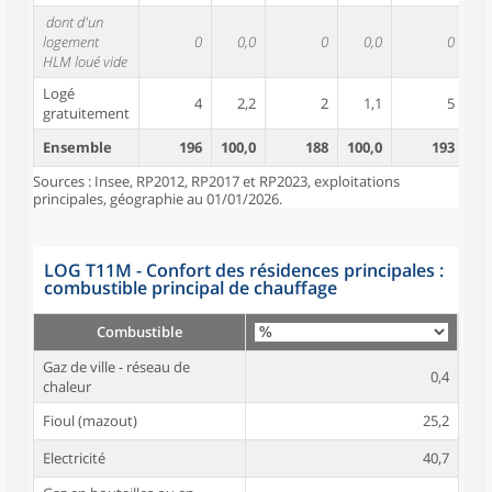
dont d'un
logement
0
0,0
0
0,0
0
HLM loué vide
Logé
4
2,2
2
1,1
5
gratuitement
Ensemble
196
100,0
188
100,0
193
10
Sources : Insee, RP2012, RP2017 et RP2023, exploitations
principales, géographie au 01/01/2026.
LOG T11M - Confort des résidences principales :
combustible principal de chauffage
Combustible
Gaz de ville - réseau de
0,4
chaleur
Fioul (mazout)
25,2
Electricité
40,7