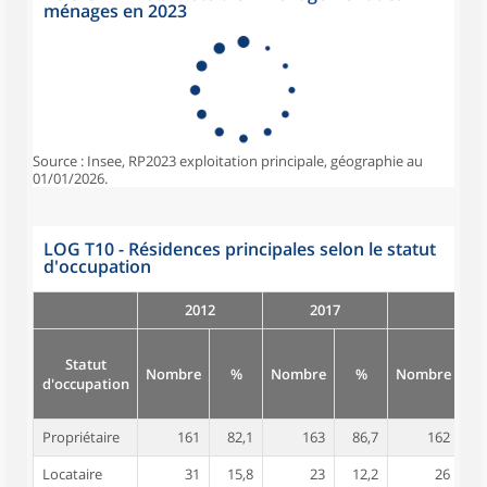
ménages en 2023
Source : Insee, RP2023 exploitation principale, géographie au
01/01/2026.
LOG T10 - Résidences principales selon le statut
d'occupation
2012
2017
Statut
Nombre
%
Nombre
%
Nombre
d'occupation
Propriétaire
161
82,1
163
86,7
162
8
Locataire
31
15,8
23
12,2
26
1