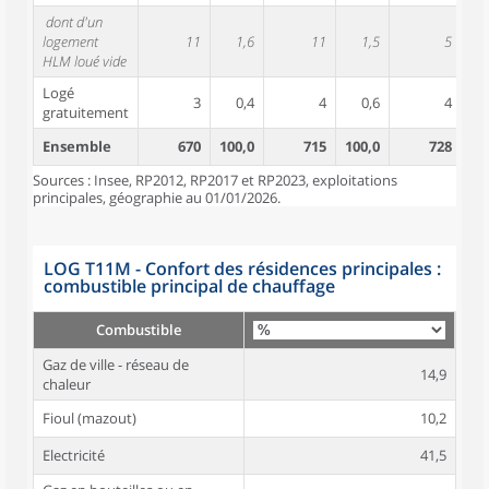
dont d'un
logement
11
1,6
11
1,5
5
HLM loué vide
Logé
3
0,4
4
0,6
4
gratuitement
Ensemble
670
100,0
715
100,0
728
10
Sources : Insee, RP2012, RP2017 et RP2023, exploitations
principales, géographie au 01/01/2026.
LOG T11M - Confort des résidences principales :
combustible principal de chauffage
Combustible
Gaz de ville - réseau de
14,9
chaleur
Fioul (mazout)
10,2
Electricité
41,5