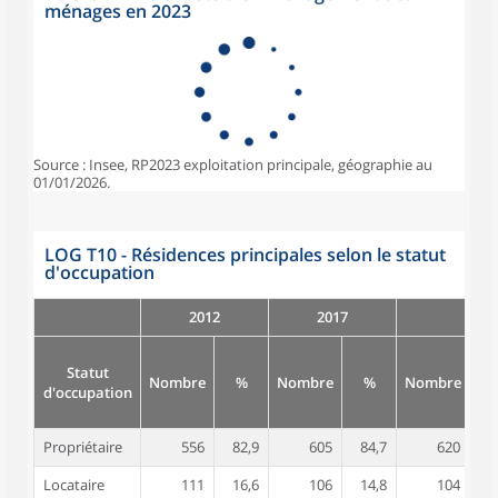
ménages en 2023
Source : Insee, RP2023 exploitation principale, géographie au
01/01/2026.
LOG T10 - Résidences principales selon le statut
d'occupation
2012
2017
Statut
Nombre
%
Nombre
%
Nombre
d'occupation
Propriétaire
556
82,9
605
84,7
620
8
Locataire
111
16,6
106
14,8
104
1