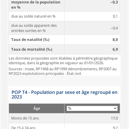
moyenne de la population
–0,3
en %
due au solde naturel en %
0,1
due au solde apparent des
–0,4
entrées sorties en %
Taux de natalité (‰)
8,0
Taux de mortalité (‰)
6,9
Les données proposées sont établies à périmètre géographique
identique, dans la géographie en vigueur au 01/01/2026.
Sources : Insee, RP1968 au RP1999 dénombrements, RP2007 au
RP2023 exploitations principales - État civil.
POP T4 - Population par sexe et âge regroupé en
2023
Âge
Moins de 15 ans
17,0
De 15 à 24 ans
9,2