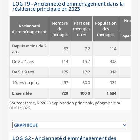
LOG T9 - Ancienneté d'emménagement dans la
résidence principale en 2023
Nombre
Nombre
Part des
Population
Ancienneté
pièc
de
ménages
des
d'emménagement
ménages
en %
ménages
logement
Depuis moins de 2
52
7,2
114
4,7
ans
De 2 à 4 ans
114
15,7
302
5,1
De 5 à 9 ans
125
17,2
344
4,9
10 ans ou plus
437
60,0
924
5,3
Ensemble
728
100,0
1 684
5,1
Source : Insee, RP2023 exploitation principale, géographie au
01/01/2026.
LOG G2 - Ancienneté d'emménagement des