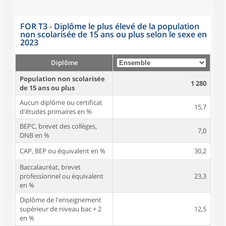
FOR T3 - Diplôme le plus élevé de la population
non scolarisée de 15 ans ou plus selon le sexe en
2023
Diplôme
Population non scolarisée
1 280
de 15 ans ou plus
Aucun diplôme ou certificat
15,7
d'études primaires en %
BEPC, brevet des collèges,
7,0
DNB en %
CAP, BEP ou équivalent en %
30,2
Baccalauréat, brevet
professionnel ou équivalent
23,3
en %
Diplôme de l'enseignement
supérieur de niveau bac + 2
12,5
en %