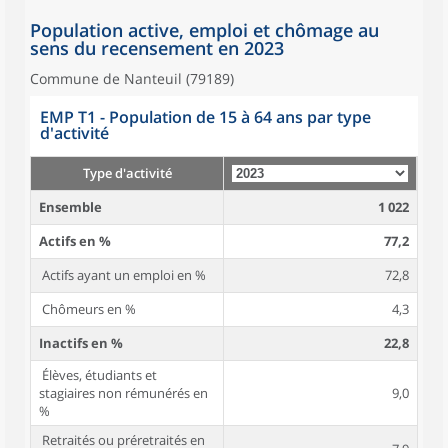
Population active, emploi et chômage au
sens du recensement en 2023
Commune de Nanteuil (79189)
EMP T1 - Population de 15 à 64 ans par type
d'activité
Type d'activité
Ensemble
1 022
Actifs en %
77,2
Actifs ayant un emploi en %
72,8
Chômeurs en %
4,3
Inactifs en %
22,8
Élèves, étudiants et
stagiaires non rémunérés en
9,0
%
Retraités ou préretraités en