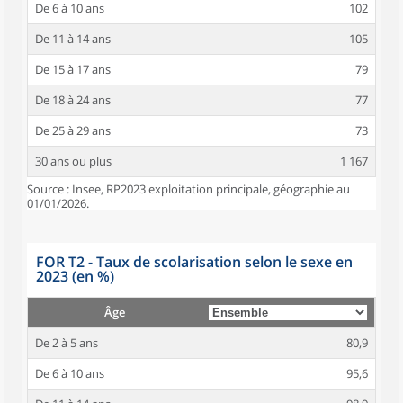
De 6 à 10 ans
102
De 11 à 14 ans
105
De 15 à 17 ans
79
De 18 à 24 ans
77
De 25 à 29 ans
73
30 ans ou plus
1 167
Source : Insee, RP2023 exploitation principale, géographie au
01/01/2026.
FOR T2 - Taux de scolarisation selon le sexe en
2023 (en %)
Âge
De 2 à 5 ans
80,9
De 6 à 10 ans
95,6