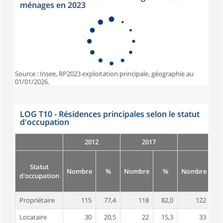
ménages en 2023
Source : Insee, RP2023 exploitation principale, géographie au
01/01/2026.
LOG T10 - Résidences principales selon le statut
d'occupation
2012
2017
Statut
Nombre
%
Nombre
%
Nombre
d'occupation
Propriétaire
115
77,4
118
82,0
122
7
Locataire
30
20,5
22
15,3
33
2