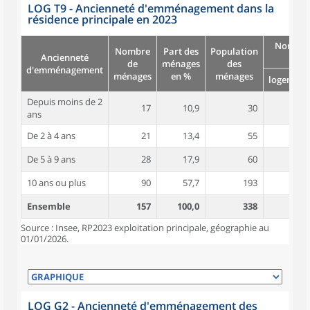
LOG T9 - Ancienneté d'emménagement dans la
résidence principale en 2023
Nombre
Nombre
Part des
Population
Ancienneté
pièc
de
ménages
des
d'emménagement
ménages
en %
ménages
logement
Depuis moins de 2
17
10,9
30
4,2
ans
De 2 à 4 ans
21
13,4
55
5,0
De 5 à 9 ans
28
17,9
60
4,5
10 ans ou plus
90
57,7
193
5,0
Ensemble
157
100,0
338
4,8
Source : Insee, RP2023 exploitation principale, géographie au
01/01/2026.
LOG G2 - Ancienneté d'emménagement des