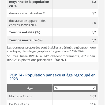
moyenne de la population
1,2
en %
due au solde naturel en %
0,2
due au solde apparent des
1,0
entrées sorties en %
Taux de natalité (‰)
8,7
Taux de mortalité (‰)
6,7
Les données proposées sont établies à périmètre géographique
identique, dans la géographie en vigueur au 01/01/2026.
Sources : Insee, RP1968 au RP1999 dénombrements, RP2007 au
RP2023 exploitations principales - État civil.
POP T4 - Population par sexe et âge regroupé en
2023
Âge
Moins de 15 ans
17,3
De 15 à 24 ans
11,6