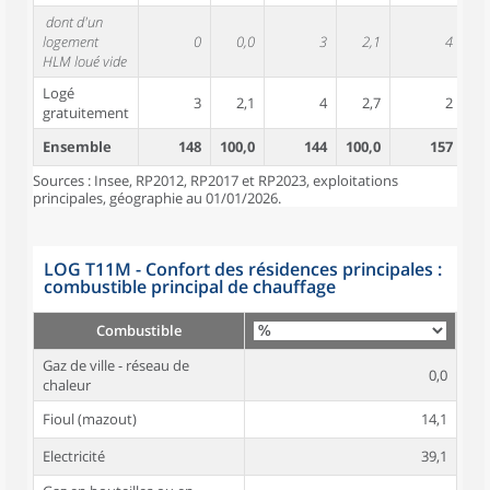
dont d'un
logement
0
0,0
3
2,1
4
HLM loué vide
Logé
3
2,1
4
2,7
2
gratuitement
Ensemble
148
100,0
144
100,0
157
10
Sources : Insee, RP2012, RP2017 et RP2023, exploitations
principales, géographie au 01/01/2026.
LOG T11M - Confort des résidences principales :
combustible principal de chauffage
Combustible
Gaz de ville - réseau de
0,0
chaleur
Fioul (mazout)
14,1
Electricité
39,1