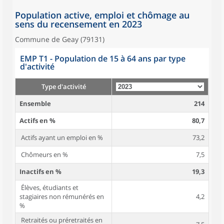
Population active, emploi et chômage au
sens du recensement en 2023
Commune de Geay (79131)
EMP T1 - Population de 15 à 64 ans par type
d'activité
Type d'activité
Ensemble
214
Actifs en %
80,7
Actifs ayant un emploi en %
73,2
Chômeurs en %
7,5
Inactifs en %
19,3
Élèves, étudiants et
stagiaires non rémunérés en
4,2
%
Retraités ou préretraités en