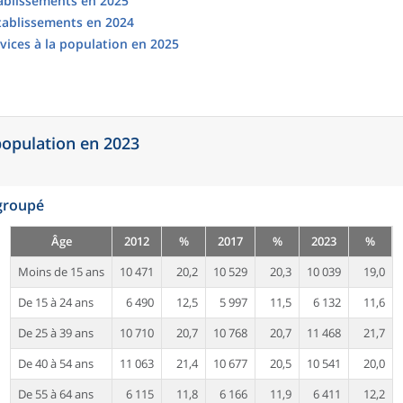
tablissements en 2025
établissements en 2024
vices à la population en 2025
 population en 2023
egroupé
Âge
2012
%
2017
%
2023
%
Moins de 15 ans
10 471
20,2
10 529
20,3
10 039
19,0
De 15 à 24 ans
6 490
12,5
5 997
11,5
6 132
11,6
De 25 à 39 ans
10 710
20,7
10 768
20,7
11 468
21,7
De 40 à 54 ans
11 063
21,4
10 677
20,5
10 541
20,0
De 55 à 64 ans
6 115
11,8
6 166
11,9
6 411
12,2