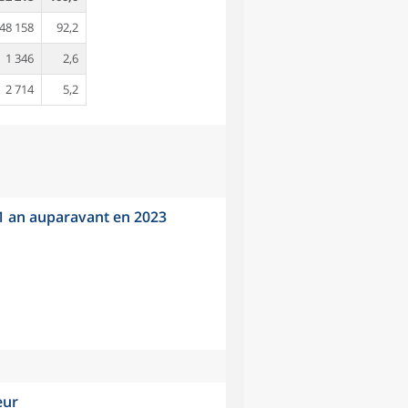
48 158
92,2
1 346
2,6
2 714
5,2
 1 an auparavant en 2023
eur