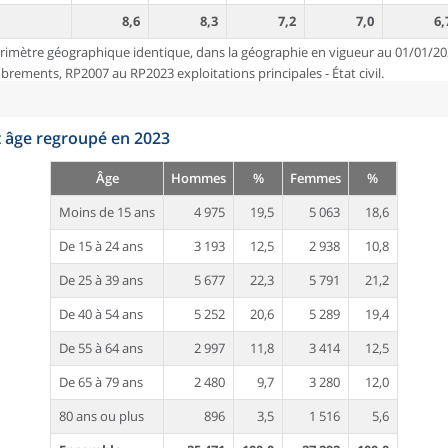
8,6
8,3
7,2
7,0
6,
rimètre géographique identique, dans la géographie en vigueur au 01/01/20
ements, RP2007 au RP2023 exploitations principales - État civil.
t âge regroupé en 2023
Âge
Hommes
%
Femmes
%
Moins de 15 ans
4 975
19,5
5 063
18,6
De 15 à 24 ans
3 193
12,5
2 938
10,8
De 25 à 39 ans
5 677
22,3
5 791
21,2
De 40 à 54 ans
5 252
20,6
5 289
19,4
De 55 à 64 ans
2 997
11,8
3 414
12,5
De 65 à 79 ans
2 480
9,7
3 280
12,0
80 ans ou plus
896
3,5
1 516
5,6