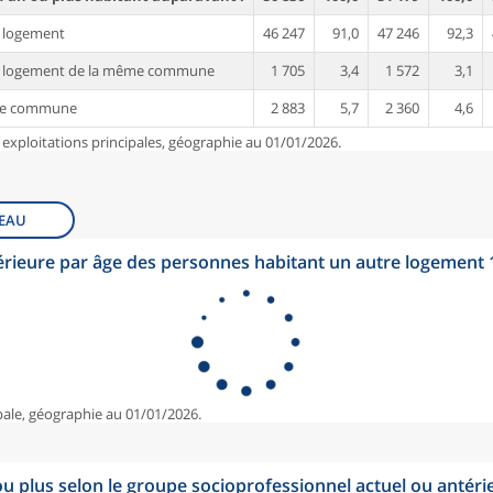
 logement
46 247
91,0
47 246
92,3
e logement de la même commune
1 705
3,4
1 572
3,1
re commune
2 883
5,7
2 360
4,6
 exploitations principales, géographie au 01/01/2026.
EAU
érieure par âge des personnes habitant un autre logement
pale, géographie au 01/01/2026.
u plus selon le groupe socioprofessionnel actuel ou antéri