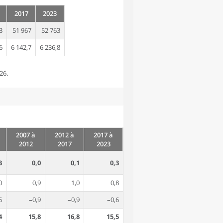
2017
2023
3
51 967
52 763
6
6 142,7
6 236,8
26.
2007 à
2012 à
2017 à
2012
2017
2023
3
0,0
0,1
0,3
0
0,9
1,0
0,8
6
–0,9
–0,9
–0,6
4
15,8
16,8
15,5