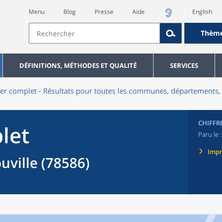
Menu
Blog
Presse
Aide
English
Thèm
DÉFINITIONS, MÉTHODES ET QUALITÉ
SERVICES
er complet - Résultats pour toutes les communes, départements, 
CHIFFR
let
Paru le 
Imp
ville (78586)