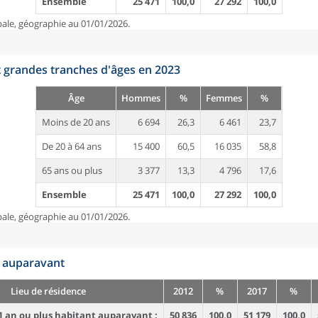
Ensemble
25 471
100,0
27 292
100,0
pale, géographie au 01/01/2026.
t grandes tranches d'âges en 2023
Âge
Hommes
%
Femmes
%
Moins de 20 ans
6 694
26,3
6 461
23,7
De 20 à 64 ans
15 400
60,5
16 035
58,8
65 ans ou plus
3 377
13,3
4 796
17,6
Ensemble
25 471
100,0
27 292
100,0
pale, géographie au 01/01/2026.
n auparavant
Lieu de résidence
2012
%
2017
%
1 an ou plus habitant auparavant :
50 836
100,0
51 179
100,0