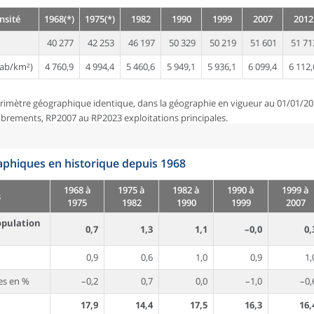
nsité
1968(*)
1975(*)
1982
1990
1999
2007
2012
40 277
42 253
46 197
50 329
50 219
51 601
51 71
ab/km²)
4 760,9
4 994,4
5 460,6
5 949,1
5 936,1
6 099,4
6 112,
rimètre géographique identique, dans la géographie en vigueur au 01/01/20
brements, RP2007 au RP2023 exploitations principales.
phiques en historique depuis 1968
1968 à
1975 à
1982 à
1990 à
1999 à
s
1975
1982
1990
1999
2007
opulation
0,7
1,3
1,1
–0,0
0,
0,9
0,6
1,0
0,9
1,
es en %
–0,2
0,7
0,0
–1,0
–0,
17,9
14,4
17,5
16,3
16,