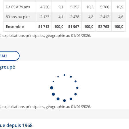
De 65 à 79 ans
4 730
9,1
5 352
10,3
5 760
10,9
80 ans ou plus
2 133
4,1
2 478
4,8
2 412
4,6
Ensemble
51 713
100,0
51 967
100,0
52 763
100,0
, exploitations principales, géographie au 01/01/2026.
EAU
egroupé
, exploitations principales, géographie au 01/01/2026.
que depuis 1968