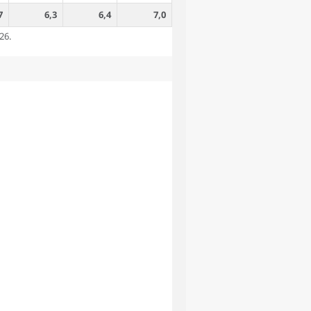
7
6,3
6,4
7,0
26.