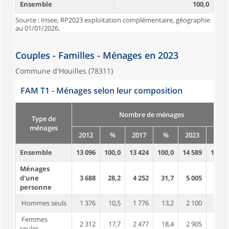
Ensemble
100,0
Source : Insee, RP2023 exploitation complémentaire, géographie
au 01/01/2026.
Couples - Familles - Ménages en 2023
Commune d'Houilles (78311)
FAM T1 - Ménages selon leur composition
Nombre de ménages
Type de
ménages
2012
%
2017
%
2023
%
Ensemble
13 096
100,0
13 424
100,0
14 589
100,0
Ménages
d'une
3 688
28,2
4 252
31,7
5 005
34,3
personne
Hommes seuls
1 376
10,5
1 776
13,2
2 100
14,4
Femmes
2 312
17,7
2 477
18,4
2 905
19,9
seules