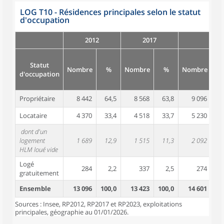
LOG T10 - Résidences principales selon le statut
d'occupation
2012
2017
Statut
Nombre
%
Nombre
%
Nombre
d'occupation
Propriétaire
8 442
64,5
8 568
63,8
9 096
6
Locataire
4 370
33,4
4 518
33,7
5 230
3
dont d'un
logement
1 689
12,9
1 515
11,3
2 092
1
HLM loué vide
Logé
284
2,2
337
2,5
274
gratuitement
Ensemble
13 096
100,0
13 423
100,0
14 601
10
Sources : Insee, RP2012, RP2017 et RP2023, exploitations
principales, géographie au 01/01/2026.