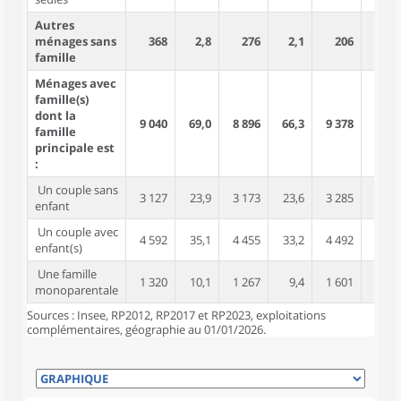
Autres
ménages sans
368
2,8
276
2,1
206
1,4
famille
Ménages avec
famille(s)
dont la
9 040
69,0
8 896
66,3
9 378
64,3
famille
principale est
:
Un couple sans
3 127
23,9
3 173
23,6
3 285
22,5
enfant
Un couple avec
4 592
35,1
4 455
33,2
4 492
30,8
enfant(s)
Une famille
1 320
10,1
1 267
9,4
1 601
11,0
monoparentale
Sources : Insee, RP2012, RP2017 et RP2023, exploitations
complémentaires, géographie au 01/01/2026.