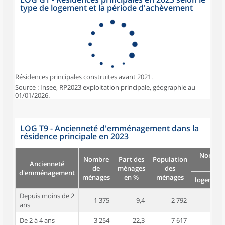
type de logement et la période d'achèvement
Résidences principales construites avant 2021.
Source : Insee, RP2023 exploitation principale, géographie au
01/01/2026.
LOG T9 - Ancienneté d'emménagement dans la
résidence principale en 2023
Nombre
Nombre
Part des
Population
Ancienneté
pièc
de
ménages
des
d'emménagement
ménages
en %
ménages
logement
Depuis moins de 2
1 375
9,4
2 792
2,9
ans
De 2 à 4 ans
3 254
22,3
7 617
3,2