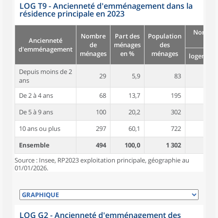
LOG T9 - Ancienneté d'emménagement dans la
résidence principale en 2023
Nombre
Nombre
Part des
Population
Ancienneté
pièc
de
ménages
des
d'emménagement
ménages
en %
ménages
logement
Depuis moins de 2
29
5,9
83
4,8
ans
De 2 à 4 ans
68
13,7
195
4,7
De 5 à 9 ans
100
20,2
302
5,2
10 ans ou plus
297
60,1
722
5,6
Ensemble
494
100,0
1 302
5,4
Source : Insee, RP2023 exploitation principale, géographie au
01/01/2026.
LOG G2 - Ancienneté d'emménagement des