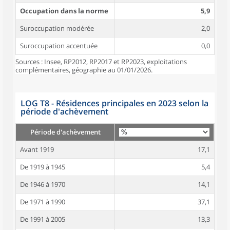
Occupation dans la norme
5,9
Suroccupation modérée
2,0
Suroccupation accentuée
0,0
Sources : Insee, RP2012, RP2017 et RP2023, exploitations
complémentaires, géographie au 01/01/2026.
LOG T8 - Résidences principales en 2023 selon la
période d'achèvement
Période d'achèvement
Avant 1919
17,1
De 1919 à 1945
5,4
De 1946 à 1970
14,1
De 1971 à 1990
37,1
De 1991 à 2005
13,3