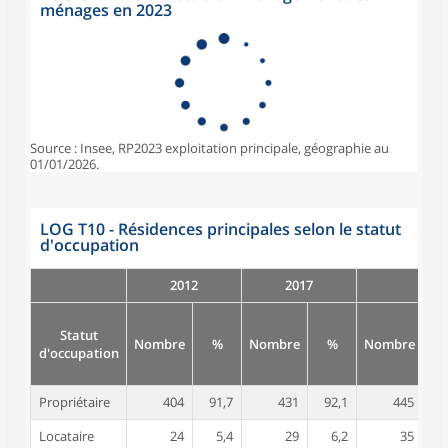
ménages en 2023
Source : Insee, RP2023 exploitation principale, géographie au
01/01/2026.
LOG T10 - Résidences principales selon le statut
d'occupation
2012
2017
Statut
Nombre
%
Nombre
%
Nombre
d'occupation
Propriétaire
404
91,7
431
92,1
445
8
Locataire
24
5,4
29
6,2
35