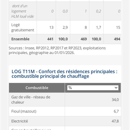
dont d'un
logement
0
0,0
1
0,2
0
HLM loué vide
Logé
13
2,9
8
1,7
15
gratuitement
Ensemble
441
100,0
469
100,0
494
10
Sources : Insee, RP2012, RP2017 et RP2023, exploitations
principales, géographie au 01/01/2026.
LOG T11M - Confort des résidences principales :
combustible principal de chauffage
Combustible
Gaz de ville - réseau de
34,0
chaleur
Fioul (mazout)
6,7
Electricité
47,8