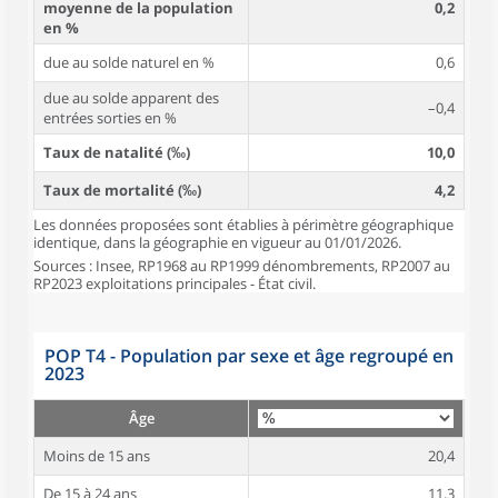
moyenne de la population
0,2
en %
due au solde naturel en %
0,6
due au solde apparent des
–0,4
entrées sorties en %
Taux de natalité (‰)
10,0
Taux de mortalité (‰)
4,2
Les données proposées sont établies à périmètre géographique
identique, dans la géographie en vigueur au 01/01/2026.
Sources : Insee, RP1968 au RP1999 dénombrements, RP2007 au
RP2023 exploitations principales - État civil.
POP T4 - Population par sexe et âge regroupé en
2023
Âge
Moins de 15 ans
20,4
De 15 à 24 ans
11,3