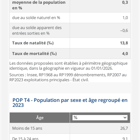
moyenne de la population
0,3
en %
due au solde naturel en %
1,0
due au solde apparent des
–0,6
entrées sorties en %
Taux de natalité (‰)
13,8
Taux de mortalité (‰)
4,0
Les données proposées sont établies à périmètre géographique
identique, dans la géographie en vigueur au 01/01/2026.
Sources : Insee, RP1968 au RP1999 dénombrements, RP2007 au
RP2023 exploitations principales - État civil.
POP T4 - Population par sexe et âge regroupé en
2023
Âge
Moins de 15 ans
26,7
De 15 à 24 ans
9,1