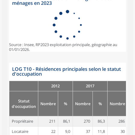
ménages en 2023
Source : Insee, RP2023 exploitation principale, géographie au
01/01/2026.
LOG T10 - Résidences principales selon le statut
d'occupation
2012
2017
Statut
Nombre
%
Nombre
%
Nombre
d'occupation
Propriétaire
211
86,1
270
86,3
286
8
Locataire
22
9,0
37
11,8
30