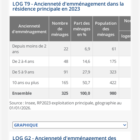
LOG T9 - Ancienneté d'emménagement dans la
résidence principale en 2023
Nombre
Nombre
Part des
Population
Ancienneté
pièc
de
ménages
des
d'emménagement
ménages
en %
ménages
logement
Depuis moins de 2
22
6,9
61
4,5
ans
De 2 à 4 ans
48
14,6
175
5,1
De 5 à 9 ans
91
27,9
323
5,1
10 ans ou plus
165
50,7
422
5,1
Ensemble
325
100,0
980
5,1
Source : Insee, RP2023 exploitation principale, géographie au
01/01/2026.
LOG G2 - Ancienneté d'emménagement des