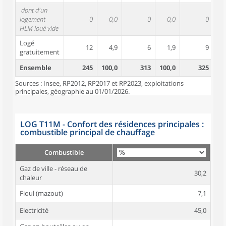
dont d'un
logement
0
0,0
0
0,0
0
HLM loué vide
Logé
12
4,9
6
1,9
9
gratuitement
Ensemble
245
100,0
313
100,0
325
10
Sources : Insee, RP2012, RP2017 et RP2023, exploitations
principales, géographie au 01/01/2026.
LOG T11M - Confort des résidences principales :
combustible principal de chauffage
Combustible
Gaz de ville - réseau de
30,2
chaleur
Fioul (mazout)
7,1
Electricité
45,0