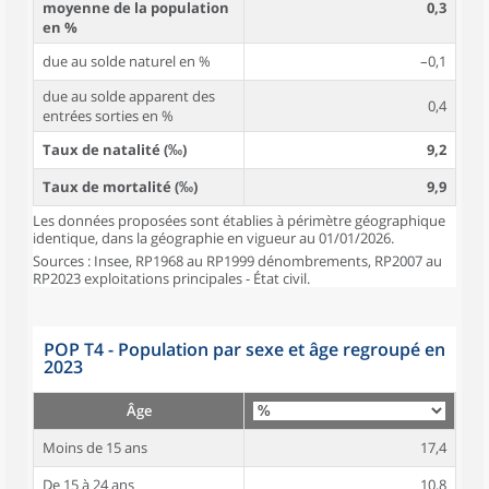
moyenne de la population
0,3
en %
due au solde naturel en %
–0,1
due au solde apparent des
0,4
entrées sorties en %
Taux de natalité (‰)
9,2
Taux de mortalité (‰)
9,9
Les données proposées sont établies à périmètre géographique
identique, dans la géographie en vigueur au 01/01/2026.
Sources : Insee, RP1968 au RP1999 dénombrements, RP2007 au
RP2023 exploitations principales - État civil.
POP T4 - Population par sexe et âge regroupé en
2023
Âge
Moins de 15 ans
17,4
De 15 à 24 ans
10,8