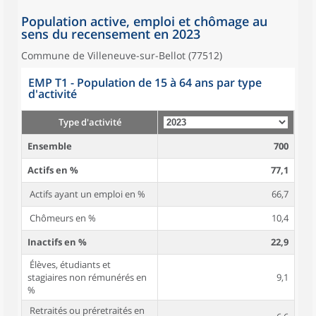
Population active, emploi et chômage au
sens du recensement en 2023
Commune de Villeneuve-sur-Bellot (77512)
EMP T1 - Population de 15 à 64 ans par type
d'activité
Type d'activité
Ensemble
700
Actifs en %
77,1
Actifs ayant un emploi en %
66,7
Chômeurs en %
10,4
Inactifs en %
22,9
Élèves, étudiants et
stagiaires non rémunérés en
9,1
%
Retraités ou préretraités en