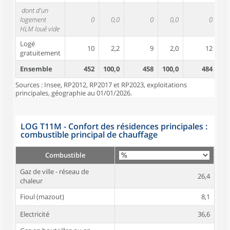
dont d'un
logement
0
0,0
0
0,0
0
HLM loué vide
Logé
10
2,2
9
2,0
12
gratuitement
Ensemble
452
100,0
458
100,0
484
10
Sources : Insee, RP2012, RP2017 et RP2023, exploitations
principales, géographie au 01/01/2026.
LOG T11M - Confort des résidences principales :
combustible principal de chauffage
Combustible
Gaz de ville - réseau de
26,4
chaleur
Fioul (mazout)
8,1
Electricité
36,6