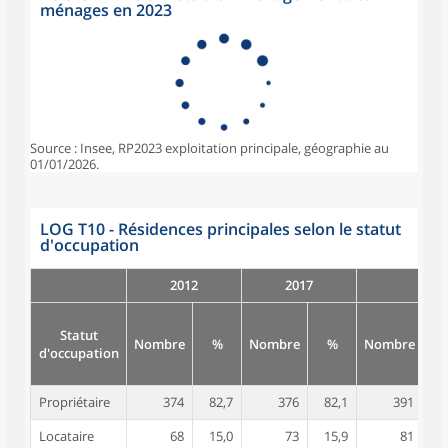
ménages en 2023
Source : Insee, RP2023 exploitation principale, géographie au
01/01/2026.
LOG T10 - Résidences principales selon le statut
d'occupation
2012
2017
Statut
Nombre
%
Nombre
%
Nombre
d'occupation
Propriétaire
374
82,7
376
82,1
391
8
Locataire
68
15,0
73
15,9
81
1