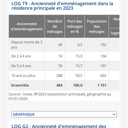
LOG T9 - Ancienneté d'emménagement dans la
résidence principale en 2023
Nombre
Nombre
Part des
Population
Ancienneté
pièc
de
ménages
des
d'emménagement
ménages
en %
ménages
logement
Depuis moins de 2
46
9,5
102
4,4
ans
De 2 à 4 ans
74
15,3
194
4,5
De 5 à 9 ans
76
15,7
191
4,7
10 ans ou plus
288
59,5
664
5,0
Ensemble
484
100,0
1 151
4,8
Source : Insee, RP2023 exploitation principale, géographie au
01/01/2026.
LOG G2 - Ancienneté d'emménagement des