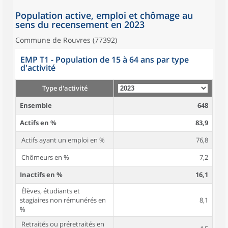
Population active, emploi et chômage au
sens du recensement en 2023
Commune de Rouvres (77392)
EMP T1 - Population de 15 à 64 ans par type
d'activité
Type d'activité
Ensemble
648
Actifs en %
83,9
Actifs ayant un emploi en %
76,8
Chômeurs en %
7,2
Inactifs en %
16,1
Élèves, étudiants et
stagiaires non rémunérés en
8,1
%
Retraités ou préretraités en