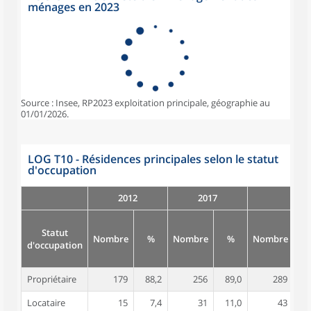
ménages en 2023
Source : Insee, RP2023 exploitation principale, géographie au
01/01/2026.
LOG T10 - Résidences principales selon le statut
d'occupation
2012
2017
Statut
Nombre
%
Nombre
%
Nombre
d'occupation
Propriétaire
179
88,2
256
89,0
289
8
Locataire
15
7,4
31
11,0
43
1