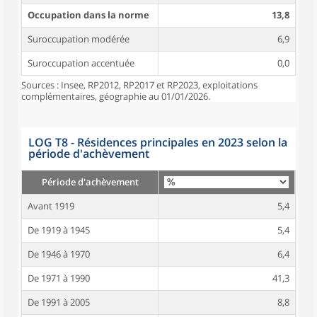
Occupation dans la norme
13,8
Suroccupation modérée
6,9
Suroccupation accentuée
0,0
Sources : Insee, RP2012, RP2017 et RP2023, exploitations
complémentaires, géographie au 01/01/2026.
LOG T8 - Résidences principales en 2023 selon la
période d'achèvement
Période d'achèvement
Avant 1919
5,4
De 1919 à 1945
5,4
De 1946 à 1970
6,4
De 1971 à 1990
41,3
De 1991 à 2005
8,8