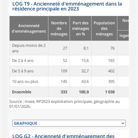
LOG T9 - Ancienneté d'emménagement dans la
résidence principale en 2023
Nombre
Nombre
Part des
Population
Ancienneté
pièc
de
ménages
des
d'emménagement
ménages
en %
ménages
logement
Depuis moins de 2
27
8,1
76
4,5
ans
De 2 à 4 ans
52
15,6
165
4,5
De 5 à 9 ans
109
32,7
402
4,5
10 ans ou plus
145
43,6
395
5,1
Ensemble
333
100,0
1 038
4,8
Source : Insee, RP2023 exploitation principale, géographie au
01/01/2026.
LOG G2 - Ancienneté d'emménagement des