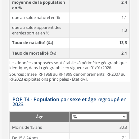
moyenne de la population
2,4
en %
due au solde naturel en %
1,1
due au solde apparent des
1,3
entrées sorties en %
Taux de natalité (‰)
13,3
Taux de mortalité (‰)
2,1
Les données proposées sont établies à périmètre géographique
identique, dans la géographie en vigueur au 01/01/2026.
Sources : Insee, RP1968 au RP1999 dénombrements, RP2007 au
RP2023 exploitations principales - État civil.
POP T4 - Population par sexe et âge regroupé en
2023
Âge
Moins de 15 ans
30,3
De 15 à 24 ans
7,1