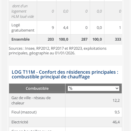
dont d'un
logement
0
0,0
0
0,0
0
HLM loué vide
Logé
9
4,4
0
0,0
1
gratuitement
Ensemble
203
100,0
287
100,0
333
10
Sources : Insee, RP2012, RP2017 et RP2023, exploitations
principales, géographie au 01/01/2026.
LOG T11M - Confort des résidences principales :
combustible principal de chauffage
Combustible
Gaz de ville - réseau de
12,2
chaleur
Fioul (mazout)
9,5
Electricité
46,4