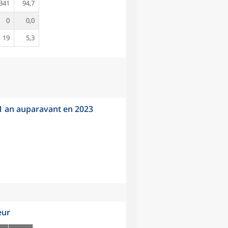
341
94,7
0
0,0
19
5,3
 1 an auparavant en 2023
eur