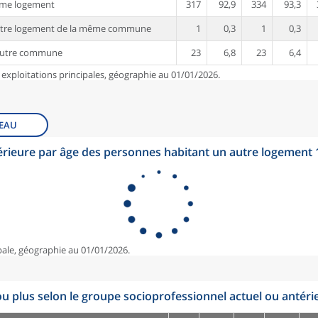
ême logement
317
92,9
334
93,3
utre logement de la même commune
1
0,3
1
0,3
autre commune
23
6,8
23
6,4
 exploitations principales, géographie au 01/01/2026.
EAU
érieure par âge des personnes habitant un autre logement
pale, géographie au 01/01/2026.
u plus selon le groupe socioprofessionnel actuel ou antéri