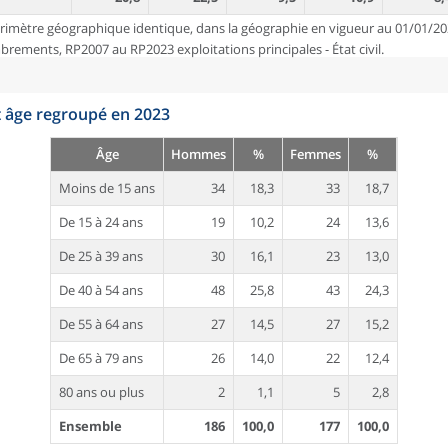
rimètre géographique identique, dans la géographie en vigueur au 01/01/20
ements, RP2007 au RP2023 exploitations principales - État civil.
t âge regroupé en 2023
Âge
Hommes
%
Femmes
%
Moins de 15 ans
34
18,3
33
18,7
De 15 à 24 ans
19
10,2
24
13,6
De 25 à 39 ans
30
16,1
23
13,0
De 40 à 54 ans
48
25,8
43
24,3
De 55 à 64 ans
27
14,5
27
15,2
De 65 à 79 ans
26
14,0
22
12,4
80 ans ou plus
2
1,1
5
2,8
Ensemble
186
100,0
177
100,0