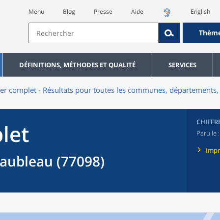
Menu
Blog
Presse
Aide
English
Thèm
DÉFINITIONS, MÉTHODES ET QUALITÉ
SERVICES
er complet - Résultats pour toutes les communes, départements, 
CHIFFR
let
Paru le 
Imp
ubleau (77098)