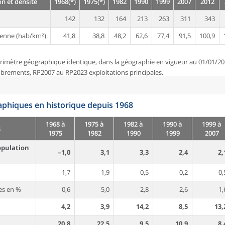
n et densité
1968(*)
1975(*)
1982
1990
1999
2007
2012
142
132
164
213
263
311
343
enne (hab/km²)
41,8
38,8
48,2
62,6
77,4
91,5
100,9
rimètre géographique identique, dans la géographie en vigueur au 01/01/20
brements, RP2007 au RP2023 exploitations principales.
phiques en historique depuis 1968
1968 à
1975 à
1982 à
1990 à
1999 à
s
1975
1982
1990
1999
2007
opulation
–1,0
3,1
3,3
2,4
2,
–1,7
–1,9
0,5
–0,2
0,
es en %
0,6
5,0
2,8
2,6
1,
4,2
3,9
14,2
8,5
13,
20,8
22,5
9,5
10,9
8,