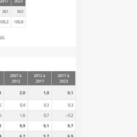
2017
2023
361
363
106,2
106,8
26.
2007 à
2012 à
2017 à
2012
2017
2023
1
2,0
1,0
0,1
5
0,4
0,3
0,3
6
1,6
0,7
–0,2
2
9,9
9,1
9,7
4
6,2
5,7
6,9