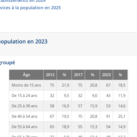
établissements en 2024
vices à la population en 2025
 population en 2023
egroupé
Âge
2012
%
2017
%
2023
%
Moins de 15 ans
75
21,9
75
20,8
67
18,5
De 15 à 24 ans
32
9,5
32
9,0
43
11,9
De 25 à 39 ans
58
16,9
57
15,9
53
14,6
De 40 à 54 ans
67
19,5
75
20,8
91
25,1
De 55 à 64 ans
65
18,9
55
15,3
54
14,9