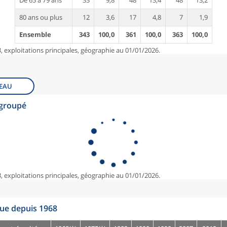
De 65 à 79 ans
33
9,8
48
13,4
48
13,2
80 ans ou plus
12
3,6
17
4,8
7
1,9
Ensemble
343
100,0
361
100,0
363
100,0
, exploitations principales, géographie au 01/01/2026.
EAU
egroupé
, exploitations principales, géographie au 01/01/2026.
que depuis 1968