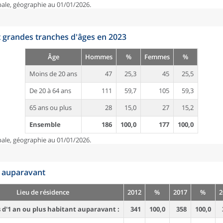
pale, géographie au 01/01/2026.
t grandes tranches d'âges en 2023
Âge
Hommes
%
Femmes
%
Moins de 20 ans
47
25,3
45
25,5
De 20 à 64 ans
111
59,7
105
59,3
65 ans ou plus
28
15,0
27
15,2
Ensemble
186
100,0
177
100,0
pale, géographie au 01/01/2026.
n auparavant
Lieu de résidence
2012
%
2017
%
2
d'1 an ou plus habitant auparavant :
341
100,0
358
100,0