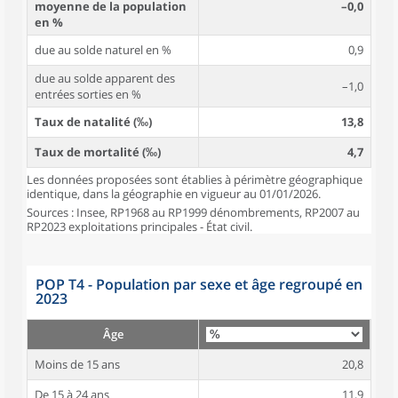
moyenne de la population
–0,0
en %
due au solde naturel en %
0,9
due au solde apparent des
–1,0
entrées sorties en %
Taux de natalité (‰)
13,8
Taux de mortalité (‰)
4,7
Les données proposées sont établies à périmètre géographique
identique, dans la géographie en vigueur au 01/01/2026.
Sources : Insee, RP1968 au RP1999 dénombrements, RP2007 au
RP2023 exploitations principales - État civil.
POP T4 - Population par sexe et âge regroupé en
2023
Âge
Moins de 15 ans
20,8
De 15 à 24 ans
11,9