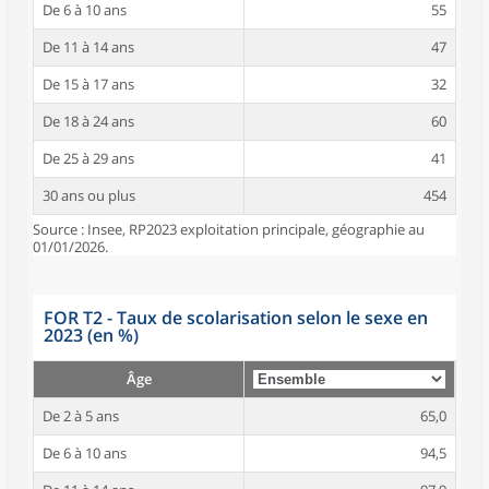
De 6 à 10 ans
55
De 11 à 14 ans
47
De 15 à 17 ans
32
De 18 à 24 ans
60
De 25 à 29 ans
41
30 ans ou plus
454
Source : Insee, RP2023 exploitation principale, géographie au
01/01/2026.
FOR T2 - Taux de scolarisation selon le sexe en
2023 (en %)
Âge
De 2 à 5 ans
65,0
De 6 à 10 ans
94,5