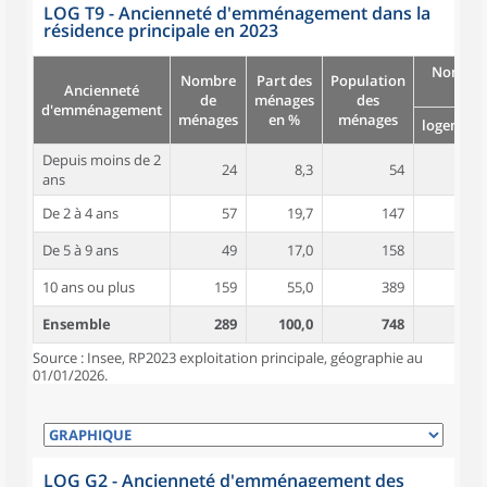
LOG T9 - Ancienneté d'emménagement dans la
résidence principale en 2023
Nombre
Nombre
Part des
Population
Ancienneté
pièc
de
ménages
des
d'emménagement
ménages
en %
ménages
logement
Depuis moins de 2
24
8,3
54
4,3
ans
De 2 à 4 ans
57
19,7
147
4,3
De 5 à 9 ans
49
17,0
158
4,7
10 ans ou plus
159
55,0
389
4,9
Ensemble
289
100,0
748
4,7
Source : Insee, RP2023 exploitation principale, géographie au
01/01/2026.
LOG G2 - Ancienneté d'emménagement des