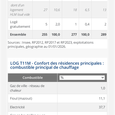
dont d'un
logement
27
10,6
18
6,5
13
HLM loué vide
Logé
5
2,0
1
0,4
2
gratuitement
Ensemble
255
100,0
277
100,0
289
10
Sources : Insee, RP2012, RP2017 et RP2023, exploitations
principales, géographie au 01/01/2026.
LOG T11M - Confort des résidences principales :
combustible principal de chauffage
Combustible
Gaz de ville - réseau de
1,0
chaleur
Fioul (mazout)
11,1
Electricité
37,7