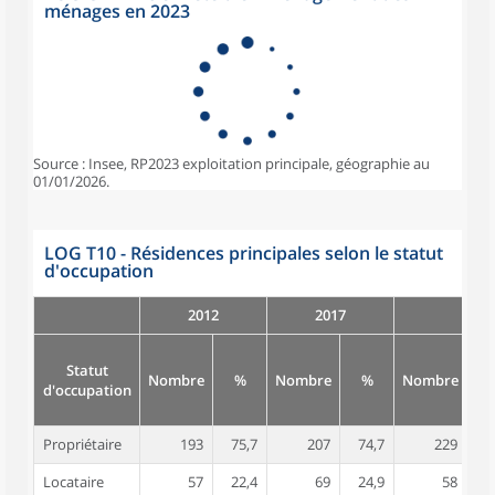
ménages en 2023
Source : Insee, RP2023 exploitation principale, géographie au
01/01/2026.
LOG T10 - Résidences principales selon le statut
d'occupation
2012
2017
Statut
Nombre
%
Nombre
%
Nombre
d'occupation
Propriétaire
193
75,7
207
74,7
229
7
Locataire
57
22,4
69
24,9
58
2