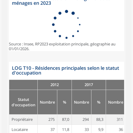
ménages en 2023
Source : Insee, RP2023 exploitation principale, géographie au
01/01/2026.
LOG T10 - Résidences principales selon le statut
d'occupation
2012
2017
Statut
Nombre
%
Nombre
%
Nombre
d'occupation
Propriétaire
275
87,0
294
88,3
311
8
Locataire
37
11,8
33
9,9
36
1