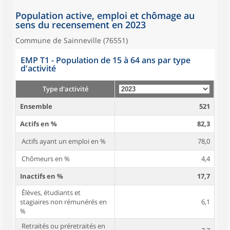
Population active, emploi et chômage au
sens du recensement en 2023
Commune de Sainneville (76551)
EMP T1 - Population de 15 à 64 ans par type
d'activité
Type d'activité
Ensemble
521
Actifs en %
82,3
Actifs ayant un emploi en %
78,0
Chômeurs en %
4,4
Inactifs en %
17,7
Élèves, étudiants et
stagiaires non rémunérés en
6,1
%
Retraités ou préretraités en