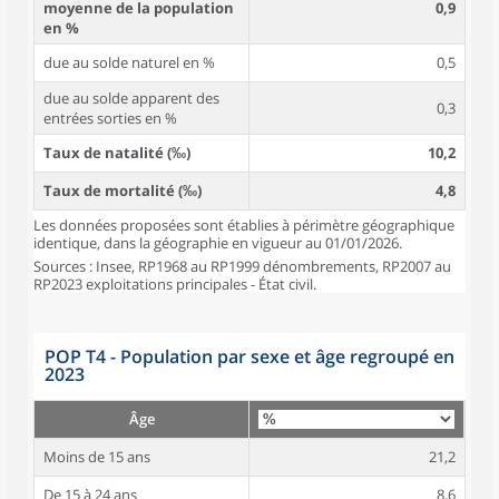
moyenne de la population
0,9
en %
due au solde naturel en %
0,5
due au solde apparent des
0,3
entrées sorties en %
Taux de natalité (‰)
10,2
Taux de mortalité (‰)
4,8
Les données proposées sont établies à périmètre géographique
identique, dans la géographie en vigueur au 01/01/2026.
Sources : Insee, RP1968 au RP1999 dénombrements, RP2007 au
RP2023 exploitations principales - État civil.
POP T4 - Population par sexe et âge regroupé en
2023
Âge
Moins de 15 ans
21,2
De 15 à 24 ans
8,6