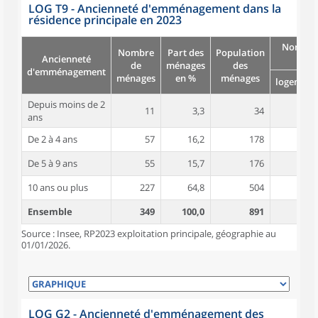
LOG T9 - Ancienneté d'emménagement dans la
résidence principale en 2023
Nombre
Nombre
Part des
Population
Ancienneté
pièc
de
ménages
des
d'emménagement
ménages
en %
ménages
logement
Depuis moins de 2
11
3,3
34
4,9
ans
De 2 à 4 ans
57
16,2
178
4,7
De 5 à 9 ans
55
15,7
176
5,1
10 ans ou plus
227
64,8
504
5,1
Ensemble
349
100,0
891
5,0
Source : Insee, RP2023 exploitation principale, géographie au
01/01/2026.
LOG G2 - Ancienneté d'emménagement des