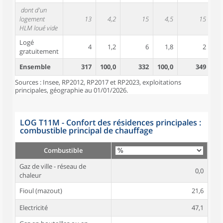
dont d'un
logement
13
4,2
15
4,5
15
HLM loué vide
Logé
4
1,2
6
1,8
2
gratuitement
Ensemble
317
100,0
332
100,0
349
10
Sources : Insee, RP2012, RP2017 et RP2023, exploitations
principales, géographie au 01/01/2026.
LOG T11M - Confort des résidences principales :
combustible principal de chauffage
Combustible
Gaz de ville - réseau de
0,0
chaleur
Fioul (mazout)
21,6
Electricité
47,1