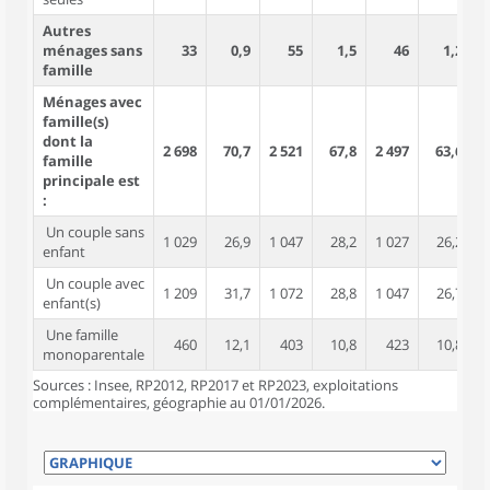
Autres
ménages sans
33
0,9
55
1,5
46
1,2
famille
Ménages avec
famille(s)
dont la
2 698
70,7
2 521
67,8
2 497
63,6
8
famille
principale est
:
Un couple sans
1 029
26,9
1 047
28,2
1 027
26,2
2
enfant
Un couple avec
1 209
31,7
1 072
28,8
1 047
26,7
4
enfant(s)
Une famille
460
12,1
403
10,8
423
10,8
1
monoparentale
Sources : Insee, RP2012, RP2017 et RP2023, exploitations
complémentaires, géographie au 01/01/2026.