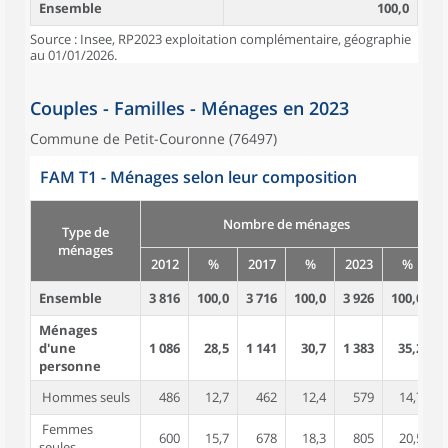
Ensemble
100,0
Source : Insee, RP2023 exploitation complémentaire, géographie
au 01/01/2026.
Couples - Familles - Ménages en 2023
Commune de Petit-Couronne (76497)
FAM T1 - Ménages selon leur composition
Nombre de ménages
Type de
ménages
2012
%
2017
%
2023
%
Ensemble
3 816
100,0
3 716
100,0
3 926
100,0
9
Ménages
d'une
1 086
28,5
1 141
30,7
1 383
35,2
1
personne
Hommes seuls
486
12,7
462
12,4
579
14,7
Femmes
600
15,7
678
18,3
805
20,5
seules