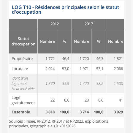
LOG T10 - Résidences principales selon le statut
d'occupation
2012
2017
Statut
Nombre
%
Nombre
%
Nombre
d'occupation
Propriétaire
1 772
46,4
1 720
46,3
1 821
4
Locataire
2 024
53,0
1 971
53,1
2 066
5
dont d'un
logement
1 370
35,9
1 420
38,2
1 500
3
HLM loué vide
Logé
22
0,6
23
0,6
41
gratuitement
Ensemble
3 818
100,0
3 714
100,0
3 929
10
Sources : Insee, RP2012, RP2017 et RP2023, exploitations
principales, géographie au 01/01/2026.