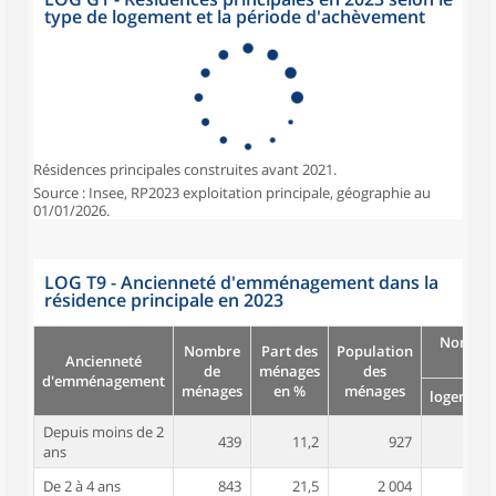
type de logement et la période d'achèvement
Résidences principales construites avant 2021.
Source : Insee, RP2023 exploitation principale, géographie au
01/01/2026.
LOG T9 - Ancienneté d'emménagement dans la
résidence principale en 2023
Nombre
Nombre
Part des
Population
Ancienneté
pièc
de
ménages
des
d'emménagement
ménages
en %
ménages
logement
Depuis moins de 2
439
11,2
927
3,5
ans
De 2 à 4 ans
843
21,5
2 004
3,5