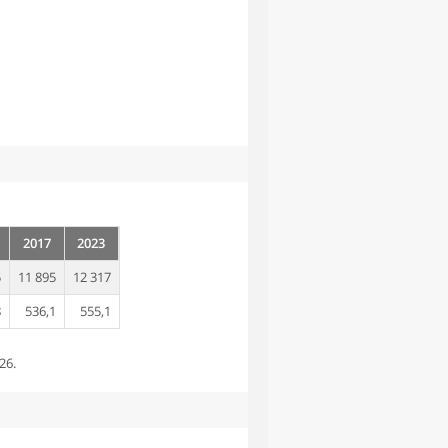
2017
2023
5
11 895
12 317
8
536,1
555,1
26.