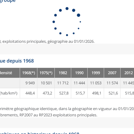
egroupé
, exploitations principales, géographie au 01/01/2026.
que depuis 1968
densité
1968(*)
1975(*)
1982
1990
1999
2007
2012
9 949
10 501
11 712
11 444
11 053
11 574
11 44
(hab/km²)
448,4
473,2
527,8
515,7
498,1
521,6
515,
rimètre géographique identique, dans la géographie en vigueur au 01/01/20
brements, RP2007 au RP2023 exploitations principales.