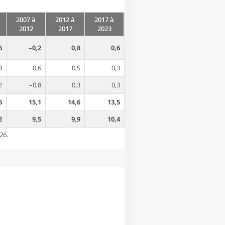
2007 à
2012 à
2017 à
2012
2017
2023
6
–0,2
0,8
0,6
3
0,6
0,5
0,3
2
–0,8
0,3
0,3
6
15,1
14,6
13,5
2
9,5
9,9
10,4
26.