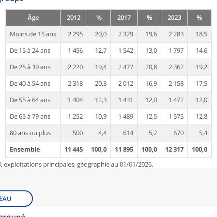
Âge
2012
%
2017
%
2023
%
Moins de 15 ans
2 295
20,0
2 329
19,6
2 283
18,5
De 15 à 24 ans
1 456
12,7
1 542
13,0
1 797
14,6
De 25 à 39 ans
2 220
19,4
2 477
20,8
2 362
19,2
De 40 à 54 ans
2 318
20,3
2 012
16,9
2 158
17,5
De 55 à 64 ans
1 404
12,3
1 431
12,0
1 472
12,0
De 65 à 79 ans
1 252
10,9
1 489
12,5
1 575
12,8
80 ans ou plus
500
4,4
614
5,2
670
5,4
Ensemble
11 445
100,0
11 895
100,0
12 317
100,0
, exploitations principales, géographie au 01/01/2026.
EAU