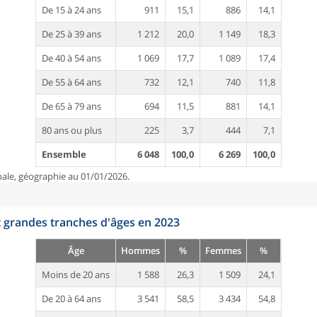
De 15 à 24 ans
911
15,1
886
14,1
De 25 à 39 ans
1 212
20,0
1 149
18,3
De 40 à 54 ans
1 069
17,7
1 089
17,4
De 55 à 64 ans
732
12,1
740
11,8
De 65 à 79 ans
694
11,5
881
14,1
80 ans ou plus
225
3,7
444
7,1
Ensemble
6 048
100,0
6 269
100,0
pale, géographie au 01/01/2026.
t grandes tranches d'âges en 2023
Âge
Hommes
%
Femmes
%
Moins de 20 ans
1 588
26,3
1 509
24,1
De 20 à 64 ans
3 541
58,5
3 434
54,8