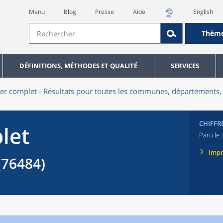
Menu
Blog
Presse
Aide
English
Thèm
DÉFINITIONS, MÉTHODES ET QUALITÉ
SERVICES
er complet - Résultats pour toutes les communes, départements, 
CHIFFR
let
Paru le :
Imp
(76484)