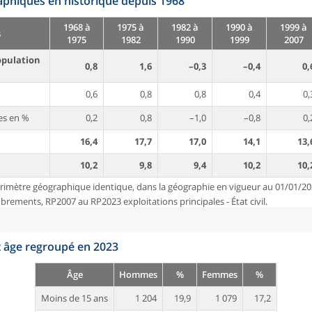
phiques en historique depuis 1968
1968 à
1975 à
1982 à
1990 à
1999 à
s
1975
1982
1990
1999
2007
opulation
0,8
1,6
–0,3
–0,4
0,
0,6
0,8
0,8
0,4
0,
es en %
0,2
0,8
–1,0
–0,8
0,
16,4
17,7
17,0
14,1
13,
10,2
9,8
9,4
10,2
10,
rimètre géographique identique, dans la géographie en vigueur au 01/01/20
ements, RP2007 au RP2023 exploitations principales - État civil.
t âge regroupé en 2023
Âge
Hommes
%
Femmes
%
Moins de 15 ans
1 204
19,9
1 079
17,2