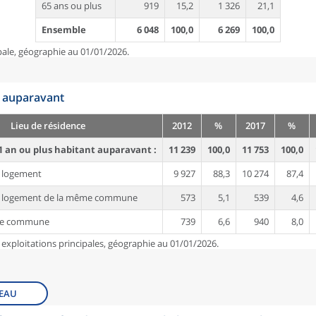
65 ans ou plus
919
15,2
1 326
21,1
Ensemble
6 048
100,0
6 269
100,0
pale, géographie au 01/01/2026.
n auparavant
Lieu de résidence
2012
%
2017
%
1 an ou plus habitant auparavant :
11 239
100,0
11 753
100,0
 logement
9 927
88,3
10 274
87,4
e logement de la même commune
573
5,1
539
4,6
re commune
739
6,6
940
8,0
 exploitations principales, géographie au 01/01/2026.
EAU