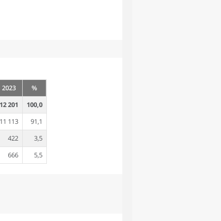
2023
%
12 201
100,0
11 113
91,1
422
3,5
666
5,5