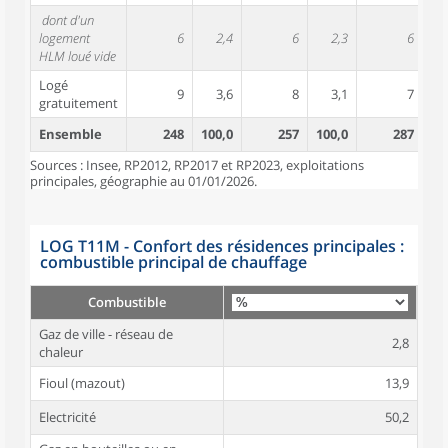
dont d'un
logement
6
2,4
6
2,3
6
HLM loué vide
Logé
9
3,6
8
3,1
7
gratuitement
Ensemble
248
100,0
257
100,0
287
10
Sources : Insee, RP2012, RP2017 et RP2023, exploitations
principales, géographie au 01/01/2026.
LOG T11M - Confort des résidences principales :
combustible principal de chauffage
Combustible
Gaz de ville - réseau de
2,8
chaleur
Fioul (mazout)
13,9
Electricité
50,2