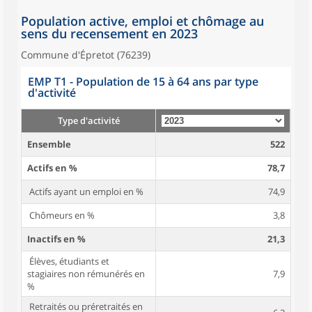
Population active, emploi et chômage au
sens du recensement en 2023
Commune d'Épretot (76239)
EMP T1 - Population de 15 à 64 ans par type
d'activité
Type d'activité
Ensemble
522
Actifs en %
78,7
Actifs ayant un emploi en %
74,9
Chômeurs en %
3,8
Inactifs en %
21,3
Élèves, étudiants et
stagiaires non rémunérés en
7,9
%
Retraités ou préretraités en