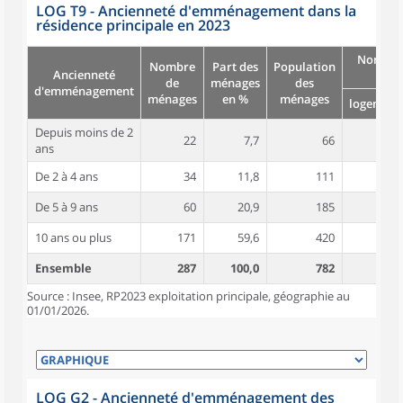
LOG T9 - Ancienneté d'emménagement dans la
résidence principale en 2023
Nombre
Nombre
Part des
Population
Ancienneté
pièc
de
ménages
des
d'emménagement
ménages
en %
ménages
logement
Depuis moins de 2
22
7,7
66
4,6
ans
De 2 à 4 ans
34
11,8
111
5,2
De 5 à 9 ans
60
20,9
185
5,1
10 ans ou plus
171
59,6
420
5,2
Ensemble
287
100,0
782
5,1
Source : Insee, RP2023 exploitation principale, géographie au
01/01/2026.
LOG G2 - Ancienneté d'emménagement des