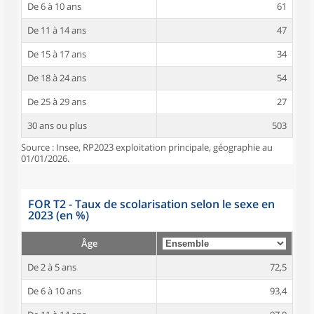
De 6 à 10 ans
61
De 11 à 14 ans
47
De 15 à 17 ans
34
De 18 à 24 ans
54
De 25 à 29 ans
27
30 ans ou plus
503
Source : Insee, RP2023 exploitation principale, géographie au
01/01/2026.
FOR T2 - Taux de scolarisation selon le sexe en
2023 (en %)
Âge
De 2 à 5 ans
72,5
De 6 à 10 ans
93,4