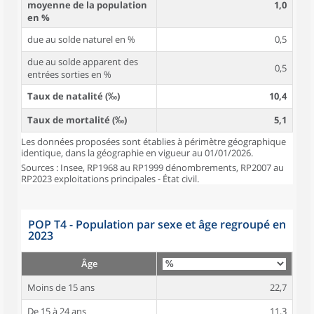
moyenne de la population
1,0
en %
due au solde naturel en %
0,5
due au solde apparent des
0,5
entrées sorties en %
Taux de natalité (‰)
10,4
Taux de mortalité (‰)
5,1
Les données proposées sont établies à périmètre géographique
identique, dans la géographie en vigueur au 01/01/2026.
Sources : Insee, RP1968 au RP1999 dénombrements, RP2007 au
RP2023 exploitations principales - État civil.
POP T4 - Population par sexe et âge regroupé en
2023
Âge
Moins de 15 ans
22,7
De 15 à 24 ans
11,3