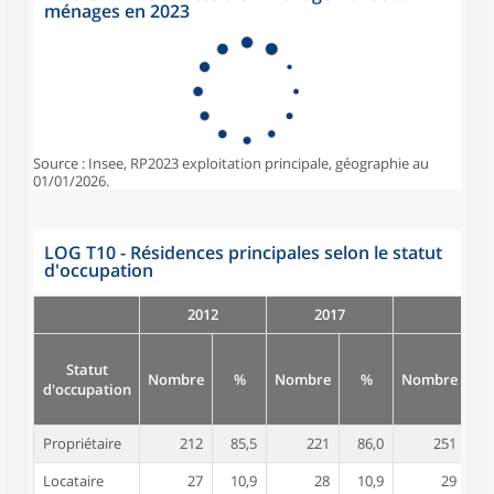
ménages en 2023
Source : Insee, RP2023 exploitation principale, géographie au
01/01/2026.
LOG T10 - Résidences principales selon le statut
d'occupation
2012
2017
Statut
Nombre
%
Nombre
%
Nombre
d'occupation
Propriétaire
212
85,5
221
86,0
251
8
Locataire
27
10,9
28
10,9
29
1