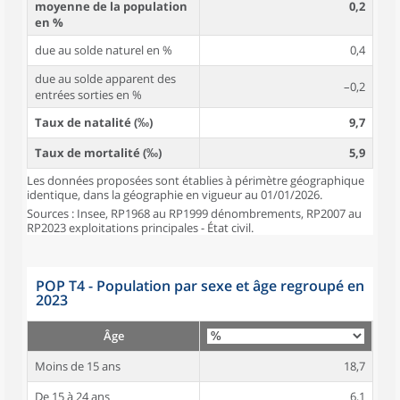
moyenne de la population
0,2
en %
due au solde naturel en %
0,4
due au solde apparent des
–0,2
entrées sorties en %
Taux de natalité (‰)
9,7
Taux de mortalité (‰)
5,9
Les données proposées sont établies à périmètre géographique
identique, dans la géographie en vigueur au 01/01/2026.
Sources : Insee, RP1968 au RP1999 dénombrements, RP2007 au
RP2023 exploitations principales - État civil.
POP T4 - Population par sexe et âge regroupé en
2023
Âge
Moins de 15 ans
18,7
De 15 à 24 ans
6,1