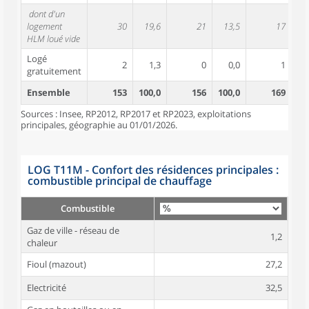
dont d'un
logement
30
19,6
21
13,5
17
1
HLM loué vide
Logé
2
1,3
0
0,0
1
gratuitement
Ensemble
153
100,0
156
100,0
169
10
Sources : Insee, RP2012, RP2017 et RP2023, exploitations
principales, géographie au 01/01/2026.
LOG T11M - Confort des résidences principales :
combustible principal de chauffage
Combustible
Gaz de ville - réseau de
1,2
chaleur
Fioul (mazout)
27,2
Electricité
32,5