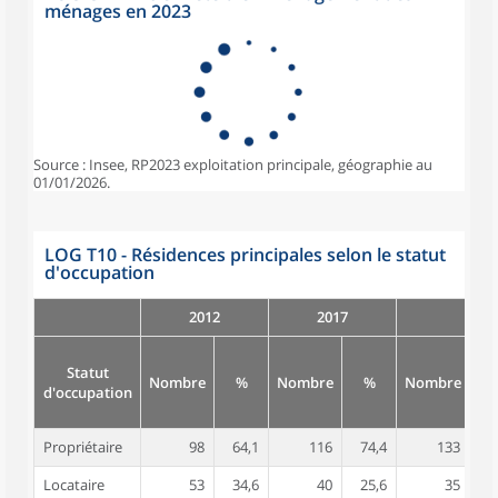
ménages en 2023
Source : Insee, RP2023 exploitation principale, géographie au
01/01/2026.
LOG T10 - Résidences principales selon le statut
d'occupation
2012
2017
Statut
Nombre
%
Nombre
%
Nombre
d'occupation
Propriétaire
98
64,1
116
74,4
133
7
Locataire
53
34,6
40
25,6
35
2