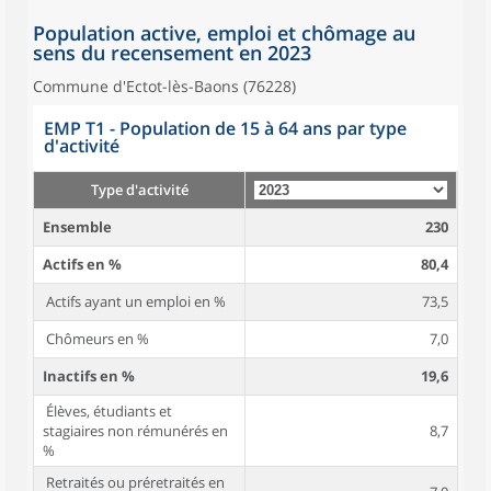
Population active, emploi et chômage au
sens du recensement en 2023
Commune d'Ectot-lès-Baons (76228)
EMP T1 - Population de 15 à 64 ans par type
d'activité
Type d'activité
Ensemble
230
Actifs en %
80,4
Actifs ayant un emploi en %
73,5
Chômeurs en %
7,0
Inactifs en %
19,6
Élèves, étudiants et
stagiaires non rémunérés en
8,7
%
Retraités ou préretraités en