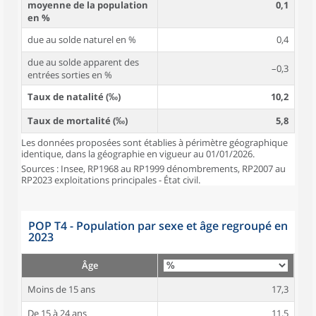
moyenne de la population
0,1
en %
due au solde naturel en %
0,4
due au solde apparent des
–0,3
entrées sorties en %
Taux de natalité (‰)
10,2
Taux de mortalité (‰)
5,8
Les données proposées sont établies à périmètre géographique
identique, dans la géographie en vigueur au 01/01/2026.
Sources : Insee, RP1968 au RP1999 dénombrements, RP2007 au
RP2023 exploitations principales - État civil.
POP T4 - Population par sexe et âge regroupé en
2023
Âge
Moins de 15 ans
17,3
De 15 à 24 ans
11,5