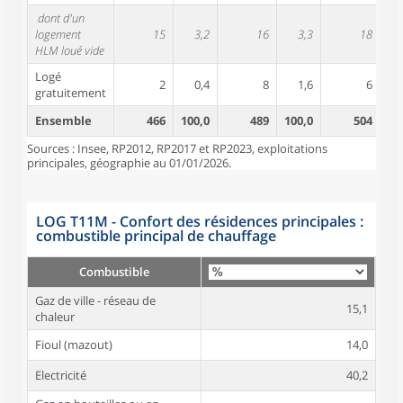
dont d'un
logement
15
3,2
16
3,3
18
HLM loué vide
Logé
2
0,4
8
1,6
6
gratuitement
Ensemble
466
100,0
489
100,0
504
10
Sources : Insee, RP2012, RP2017 et RP2023, exploitations
principales, géographie au 01/01/2026.
LOG T11M - Confort des résidences principales :
combustible principal de chauffage
Combustible
Gaz de ville - réseau de
15,1
chaleur
Fioul (mazout)
14,0
Electricité
40,2