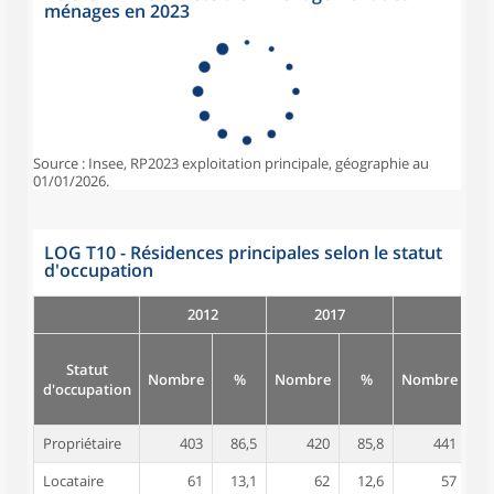
ménages en 2023
Source : Insee, RP2023 exploitation principale, géographie au
01/01/2026.
LOG T10 - Résidences principales selon le statut
d'occupation
2012
2017
Statut
Nombre
%
Nombre
%
Nombre
d'occupation
Propriétaire
403
86,5
420
85,8
441
8
Locataire
61
13,1
62
12,6
57
1