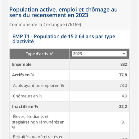
Population active, emploi et chômage au
sens du recensement en 2023
Commune de la Cerlangue (76169)
EMP T1 - Population de 15 à 64 ans par type
d'activité
Type d'activité
Ensemble
832
Actifs en %
77,8
Actifs ayant un emploi en %
73,0
Chômeurs en %
4,9
Inactifs en %
22,2
Élèves, étudiants et
stagiaires non rémunérés en
9,1
%
Retraités ou préretraités en