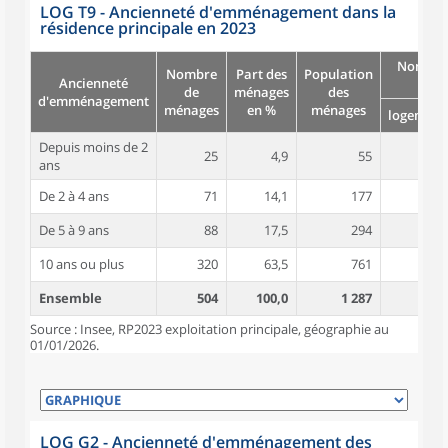
LOG T9 - Ancienneté d'emménagement dans la
résidence principale en 2023
Nombre
Nombre
Part des
Population
Ancienneté
pièc
de
ménages
des
d'emménagement
ménages
en %
ménages
logement
Depuis moins de 2
25
4,9
55
4,5
ans
De 2 à 4 ans
71
14,1
177
4,5
De 5 à 9 ans
88
17,5
294
5,3
10 ans ou plus
320
63,5
761
5,4
Ensemble
504
100,0
1 287
5,2
Source : Insee, RP2023 exploitation principale, géographie au
01/01/2026.
LOG G2 - Ancienneté d'emménagement des