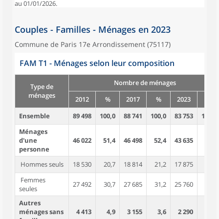
au 01/01/2026.
Couples - Familles - Ménages en 2023
Commune de Paris 17e Arrondissement (75117)
FAM T1 - Ménages selon leur composition
Nombre de ménages
Type de
ménages
2012
%
2017
%
2023
%
Ensemble
89 498
100,0
88 741
100,0
83 753
100,0
Ménages
d'une
46 022
51,4
46 498
52,4
43 635
52,1
personne
Hommes seuls
18 530
20,7
18 814
21,2
17 875
21,3
Femmes
27 492
30,7
27 685
31,2
25 760
30,8
seules
Autres
ménages sans
4 413
4,9
3 155
3,6
2 290
2,7