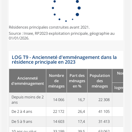
Résidences principales construites avant 2021.
Source : Insee, RP2023 exploitation principale, géographie au
01/01/2026.
LOG T9 - Ancienneté d'emménagement dans la
résidence principale en 2023
Nombre
Nombre
Part des
Population
Ancienneté
pièc
de
ménages
des
d'emménagement
ménages
en %
ménages
logement
Depuis moins de 2
14 066
16,7
22 308
2,1
ans
De 2 à 4 ans
22 172
26,4
41 105
2,4
De 5 à 9 ans
14 603
17,4
31 413
2,8
10 ans ou plus
33 199
39,5
63 062
3,1