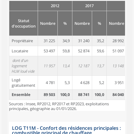
2012
2017
Statut
Nombre
%
Nombre
%
Nombre
d'occupation
Propriétaire
31 225
34,9
31 240
35,2
28 992
3
Locataire
53 497
59,8
52 874
59,6
51 097
6
dont d'un
logement
11 957
13,4
12 187
13,7
13 148
1
HLM loué vide
Logé
4 781
5,3
4 628
5,2
3 951
gratuitement
Ensemble
89 503
100,0
88 741
100,0
84 040
10
Sources : Insee, RP2012, RP2017 et RP2023, exploitations
principales, géographie au 01/01/2026.
LOG T11M - Confort des résidences principales :
combustible principal de chauffage