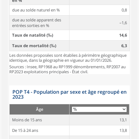
en %
due au solde naturel en %
0,8
due au solde apparent des
–1,6
entrées sorties en %
Taux de natalité (‰)
14,6
Taux de mortalité (‰)
6,3
Les données proposées sont établies à périmètre géographique
identique, dans la géographie en vigueur au 01/01/2026.
Sources : Insee, RP1968 au RP1999 dénombrements, RP2007 au
RP2023 exploitations principales - État civil.
POP T4 - Population par sexe et âge regroupé en
2023
Âge
Moins de 15 ans
13,1
De 15 à 24 ans
13,8