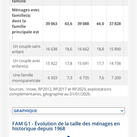
famille
Ménages avec
famille(s)
dont la
39 063
43,6
39 088
44,0
37 828
45,2
famille
principale est
:
Un couple sans
16 638
18,6
16 662
18,8
15 890
19,0
enfant
Un couple avec
15 922
17,8
15 691
17,7
14 738
17,6
enfant(s)
Une famille
6 503
7,3
6 735
7,6
7 200
8,6
monoparentale
Sources : Insee, RP2012, RP2017 et RP2023, exploitations
complémentaires, géographie au 01/01/2026.
FAM G1 - Évolution de la taille des ménages en
historique depuis 1968