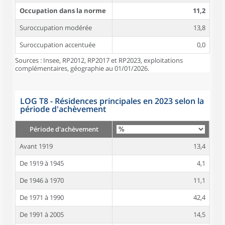
Occupation dans la norme
11,2
Suroccupation modérée
13,8
Suroccupation accentuée
0,0
Sources : Insee, RP2012, RP2017 et RP2023, exploitations
complémentaires, géographie au 01/01/2026.
LOG T8 - Résidences principales en 2023 selon la
période d'achèvement
Période d'achèvement
Avant 1919
13,4
De 1919 à 1945
4,1
De 1946 à 1970
11,1
De 1971 à 1990
42,4
De 1991 à 2005
14,5