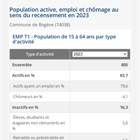
Population active, emploi et chômage au
sens du recensement en 2023
Commune de Bogève (74038)
EMP T1 - Population de 15 à 64 ans par type
d'activité
Type d'activité
Ensemble
805
Actifs en %
83,7
Actifs ayant un emploi en %
79,6
Chômeurs en %
4,1
Inactifs en %
16,3
Élèves, étudiants et
stagiaires non rémunérés en
5,6
%
Retraités ou préretraités en