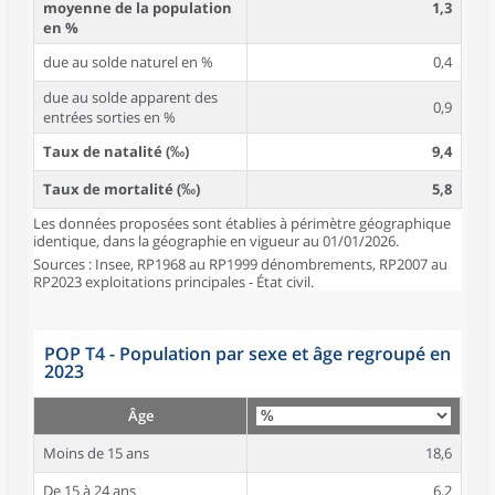
moyenne de la population
1,3
en %
due au solde naturel en %
0,4
due au solde apparent des
0,9
entrées sorties en %
Taux de natalité (‰)
9,4
Taux de mortalité (‰)
5,8
Les données proposées sont établies à périmètre géographique
identique, dans la géographie en vigueur au 01/01/2026.
Sources : Insee, RP1968 au RP1999 dénombrements, RP2007 au
RP2023 exploitations principales - État civil.
POP T4 - Population par sexe et âge regroupé en
2023
Âge
Moins de 15 ans
18,6
De 15 à 24 ans
6,2