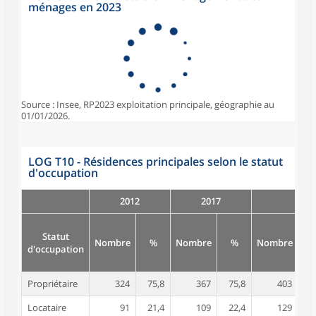
ménages en 2023
Source : Insee, RP2023 exploitation principale, géographie au
01/01/2026.
LOG T10 - Résidences principales selon le statut
d'occupation
2012
2017
Statut
Nombre
%
Nombre
%
Nombre
d'occupation
Propriétaire
324
75,8
367
75,8
403
7
Locataire
91
21,4
109
22,4
129
2