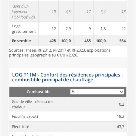
dont d'un
logement
19
4,5
17
3,4
18
HLM loué vide
Logé
12
2,9
9
1,8
22
gratuitement
Ensemble
428
100,0
485
100,0
554
10
Sources : Insee, RP2012, RP2017 et RP2023, exploitations
principales, géographie au 01/01/2026.
LOG T11M - Confort des résidences principales :
combustible principal de chauffage
Combustible
Gaz de ville - réseau de
0,2
chaleur
Fioul (mazout)
18,2
Electricité
43,7