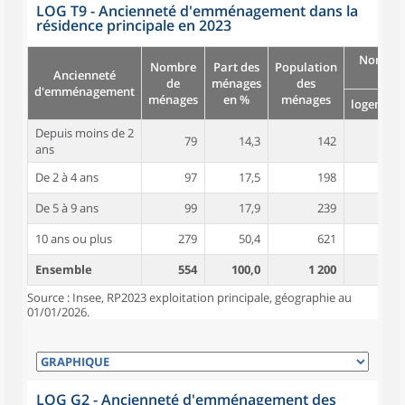
LOG T9 - Ancienneté d'emménagement dans la
résidence principale en 2023
Nombre
Nombre
Part des
Population
Ancienneté
pièc
de
ménages
des
d'emménagement
ménages
en %
ménages
logement
Depuis moins de 2
79
14,3
142
2,7
ans
De 2 à 4 ans
97
17,5
198
3,3
De 5 à 9 ans
99
17,9
239
4,3
10 ans ou plus
279
50,4
621
4,8
Ensemble
554
100,0
1 200
4,1
Source : Insee, RP2023 exploitation principale, géographie au
01/01/2026.
LOG G2 - Ancienneté d'emménagement des