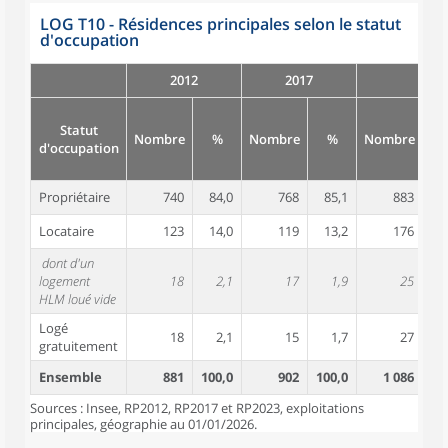
LOG T10 - Résidences principales selon le statut
d'occupation
2012
2017
Statut
Nombre
%
Nombre
%
Nombre
d'occupation
Propriétaire
740
84,0
768
85,1
883
8
Locataire
123
14,0
119
13,2
176
1
dont d'un
logement
18
2,1
17
1,9
25
HLM loué vide
Logé
18
2,1
15
1,7
27
gratuitement
Ensemble
881
100,0
902
100,0
1 086
10
Sources : Insee, RP2012, RP2017 et RP2023, exploitations
principales, géographie au 01/01/2026.