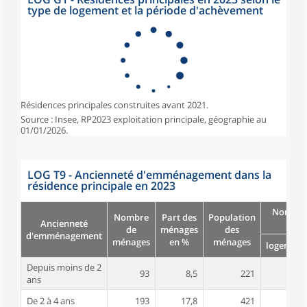
type de logement et la période d'achèvement
Résidences principales construites avant 2021.
Source : Insee, RP2023 exploitation principale, géographie au
01/01/2026.
LOG T9 - Ancienneté d'emménagement dans la
résidence principale en 2023
Nombre
Nombre
Part des
Population
Ancienneté
pièc
de
ménages
des
d'emménagement
ménages
en %
ménages
logement
Depuis moins de 2
93
8,5
221
4,3
ans
De 2 à 4 ans
193
17,8
421
4,0