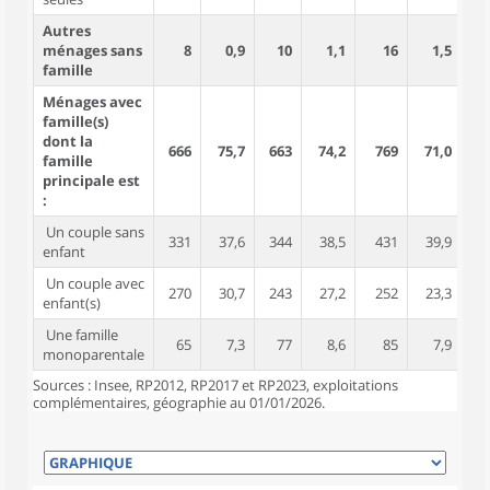
Autres
ménages sans
8
0,9
10
1,1
16
1,5
famille
Ménages avec
famille(s)
dont la
666
75,7
663
74,2
769
71,0
1 
famille
principale est
:
Un couple sans
331
37,6
344
38,5
431
39,9
6
enfant
Un couple avec
270
30,7
243
27,2
252
23,3
1 
enfant(s)
Une famille
65
7,3
77
8,6
85
7,9
1
monoparentale
Sources : Insee, RP2012, RP2017 et RP2023, exploitations
complémentaires, géographie au 01/01/2026.