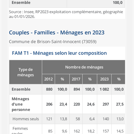
Ensemble
100,0
Source : Insee, RP2023 exploitation complémentaire, géographie
au 01/01/2026.
Couples - Familles - Ménages en 2023
Commune de Brison-Saint-Innocent (73059)
FAM T1 - Ménages selon leur composition
Nombre de ménages
Type de
ménages
2012
%
2017
%
2023
%
20
Ensemble
880
100,0
894
100,0
1 082
100,0
2 
Ménages
d'une
206
23,4
220
24,6
297
27,5
2
personne
Hommes seuls
121
13,8
58
6,4
140
13,0
1
Femmes
85
9,6
162
18,2
157
14,5
seules