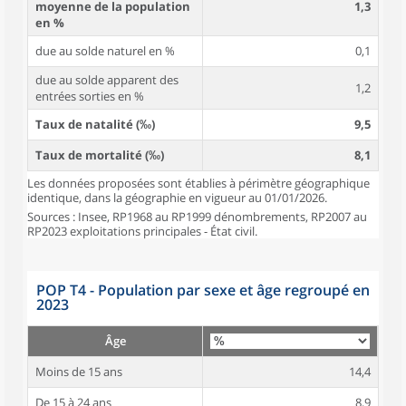
moyenne de la population
1,3
en %
due au solde naturel en %
0,1
due au solde apparent des
1,2
entrées sorties en %
Taux de natalité (‰)
9,5
Taux de mortalité (‰)
8,1
Les données proposées sont établies à périmètre géographique
identique, dans la géographie en vigueur au 01/01/2026.
Sources : Insee, RP1968 au RP1999 dénombrements, RP2007 au
RP2023 exploitations principales - État civil.
POP T4 - Population par sexe et âge regroupé en
2023
Âge
Moins de 15 ans
14,4
De 15 à 24 ans
8,9