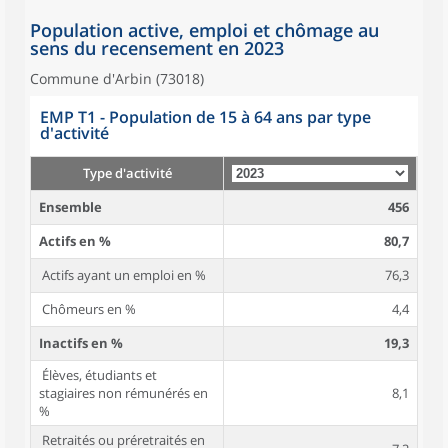
Population active, emploi et chômage au
sens du recensement en 2023
Commune d'Arbin (73018)
EMP T1 - Population de 15 à 64 ans par type
d'activité
Type d'activité
Ensemble
456
Actifs en %
80,7
Actifs ayant un emploi en %
76,3
Chômeurs en %
4,4
Inactifs en %
19,3
Élèves, étudiants et
stagiaires non rémunérés en
8,1
%
Retraités ou préretraités en