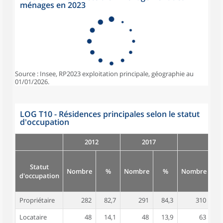
ménages en 2023
Source : Insee, RP2023 exploitation principale, géographie au
01/01/2026.
LOG T10 - Résidences principales selon le statut
d'occupation
2012
2017
Statut
Nombre
%
Nombre
%
Nombre
d'occupation
Propriétaire
282
82,7
291
84,3
310
8
Locataire
48
14,1
48
13,9
63
1