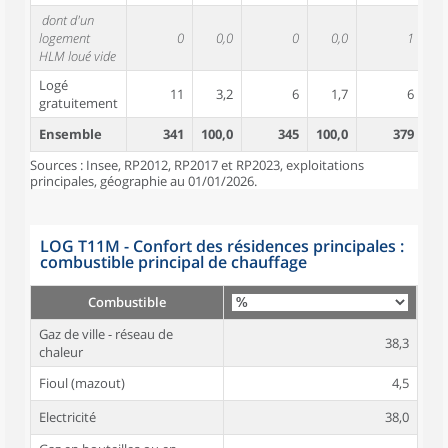
dont d'un
logement
0
0,0
0
0,0
1
HLM loué vide
Logé
11
3,2
6
1,7
6
gratuitement
Ensemble
341
100,0
345
100,0
379
10
Sources : Insee, RP2012, RP2017 et RP2023, exploitations
principales, géographie au 01/01/2026.
LOG T11M - Confort des résidences principales :
combustible principal de chauffage
Combustible
Gaz de ville - réseau de
38,3
chaleur
Fioul (mazout)
4,5
Electricité
38,0