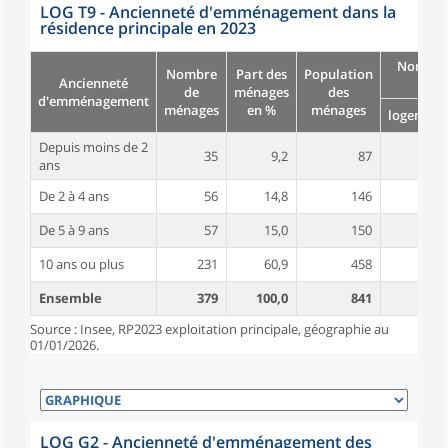
LOG T9 - Ancienneté d'emménagement dans la
résidence principale en 2023
Nombre
Nombre
Part des
Population
Ancienneté
pièc
de
ménages
des
d'emménagement
ménages
en %
ménages
logement
Depuis moins de 2
35
9,2
87
3,9
ans
De 2 à 4 ans
56
14,8
146
4,1
De 5 à 9 ans
57
15,0
150
5,1
10 ans ou plus
231
60,9
458
4,9
Ensemble
379
100,0
841
4,7
Source : Insee, RP2023 exploitation principale, géographie au
01/01/2026.
LOG G2 - Ancienneté d'emménagement des