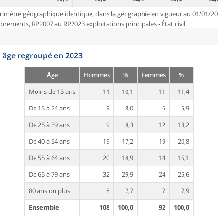
rimètre géographique identique, dans la géographie en vigueur au 01/01/20
ements, RP2007 au RP2023 exploitations principales - État civil.
t âge regroupé en 2023
Âge
Hommes
%
Femmes
%
Moins de 15 ans
11
10,1
11
11,4
De 15 à 24 ans
9
8,0
6
5,9
De 25 à 39 ans
9
8,3
12
13,2
De 40 à 54 ans
19
17,2
19
20,8
De 55 à 64 ans
20
18,9
14
15,1
De 65 à 79 ans
32
29,9
24
25,6
80 ans ou plus
8
7,7
7
7,9
Ensemble
108
100,0
92
100,0