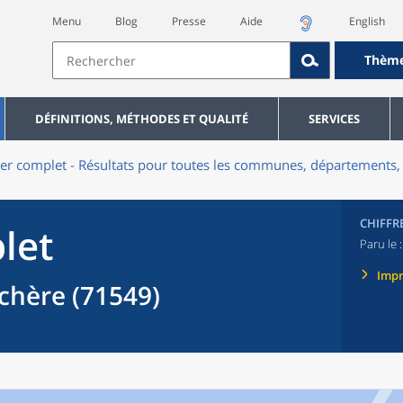
Menu
Blog
Presse
Aide
English
Thèm
DÉFINITIONS, MÉTHODES ET QUALITÉ
SERVICES
er complet - Résultats pour toutes les communes, départements, 
CHIFFR
let
Paru le 
Imp
hère (71549)