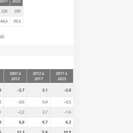
2017
2023
226
200
44,4
39,3
26.
2007 à
2012 à
2017 à
2012
2017
2023
3
–2,7
3,1
–2,0
2
–0,6
0,4
–0,5
1
–2,2
2,7
–1,6
8
6,6
9,7
6,2
5
12,3
5,8
10,9