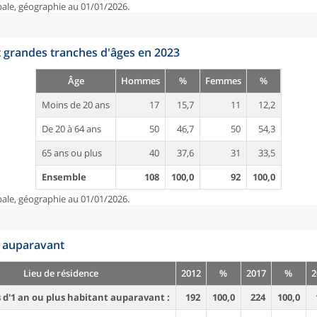
pale, géographie au 01/01/2026.
t grandes tranches d'âges en 2023
Âge
Hommes
%
Femmes
%
Moins de 20 ans
17
15,7
11
12,2
De 20 à 64 ans
50
46,7
50
54,3
65 ans ou plus
40
37,6
31
33,5
Ensemble
108
100,0
92
100,0
pale, géographie au 01/01/2026.
n auparavant
Lieu de résidence
2012
%
2017
%
2
d'1 an ou plus habitant auparavant :
192
100,0
224
100,0