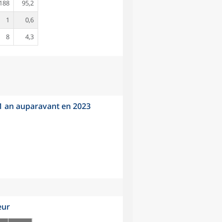
188
95,2
1
0,6
8
4,3
 1 an auparavant en 2023
eur