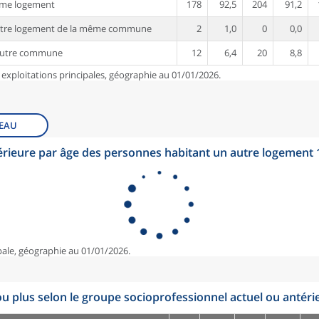
ême logement
178
92,5
204
91,2
utre logement de la même commune
2
1,0
0
0,0
autre commune
12
6,4
20
8,8
 exploitations principales, géographie au 01/01/2026.
EAU
érieure par âge des personnes habitant un autre logement
pale, géographie au 01/01/2026.
u plus selon le groupe socioprofessionnel actuel ou antéri