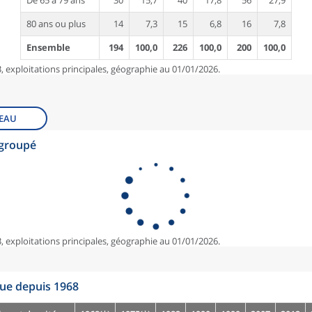
De 65 à 79 ans
30
15,7
40
17,8
56
27,9
80 ans ou plus
14
7,3
15
6,8
16
7,8
Ensemble
194
100,0
226
100,0
200
100,0
, exploitations principales, géographie au 01/01/2026.
EAU
egroupé
, exploitations principales, géographie au 01/01/2026.
que depuis 1968