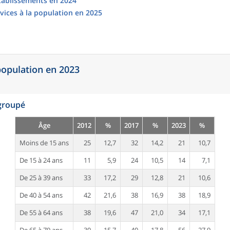
établissements en 2024
vices à la population en 2025
 population en 2023
egroupé
Âge
2012
%
2017
%
2023
%
Moins de 15 ans
25
12,7
32
14,2
21
10,7
De 15 à 24 ans
11
5,9
24
10,5
14
7,1
De 25 à 39 ans
33
17,2
29
12,8
21
10,6
De 40 à 54 ans
42
21,6
38
16,9
38
18,9
De 55 à 64 ans
38
19,6
47
21,0
34
17,1