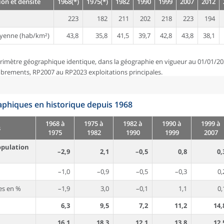
on et densité
1968(*)
1975(*)
1982
1990
1999
2007
2012
223
182
211
202
218
223
194
yenne (hab/km²)
43,8
35,8
41,5
39,7
42,8
43,8
38,1
rimètre géographique identique, dans la géographie en vigueur au 01/01/20
brements, RP2007 au RP2023 exploitations principales.
phiques en historique depuis 1968
1968 à
1975 à
1982 à
1990 à
1999 à
s
1975
1982
1990
1999
2007
opulation
–2,9
2,1
–0,5
0,8
0,
–1,0
–0,9
–0,5
–0,3
0,
es en %
–1,9
3,0
–0,1
1,1
0,
6,3
9,5
7,2
11,2
14,
16,1
18,3
12,1
13,8
12,