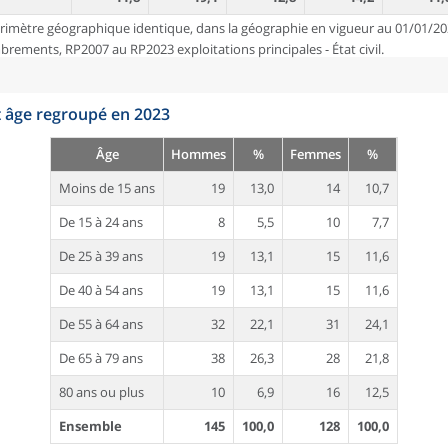
rimètre géographique identique, dans la géographie en vigueur au 01/01/20
ements, RP2007 au RP2023 exploitations principales - État civil.
t âge regroupé en 2023
Âge
Hommes
%
Femmes
%
Moins de 15 ans
19
13,0
14
10,7
De 15 à 24 ans
8
5,5
10
7,7
De 25 à 39 ans
19
13,1
15
11,6
De 40 à 54 ans
19
13,1
15
11,6
De 55 à 64 ans
32
22,1
31
24,1
De 65 à 79 ans
38
26,3
28
21,8
80 ans ou plus
10
6,9
16
12,5
Ensemble
145
100,0
128
100,0