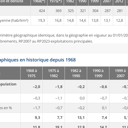
on et densité
1968(*)
1975(*)
1982
1990
1999
2007
2012
424
369
325
321
304
287
281
yenne (hab/km²)
19,3
16,8
14,8
14,6
13,8
13,1
12,8
rimètre géographique identique, dans la géographie en vigueur au 01/01/20
brements, RP2007 au RP2023 exploitations principales.
phiques en historique depuis 1968
1968 à
1975 à
1982 à
1990 à
1999 à
s
1975
1982
1990
1999
2007
opulation
–2,0
–1,8
–0,2
–0,6
–0,
–0,3
–1,1
0,0
–0,7
–0,
es en %
–1,7
–0,7
–0,2
0,1
–0,
9,3
7,7
13,1
7,4
5,
11,8
19,1
12,8
14,2
11,