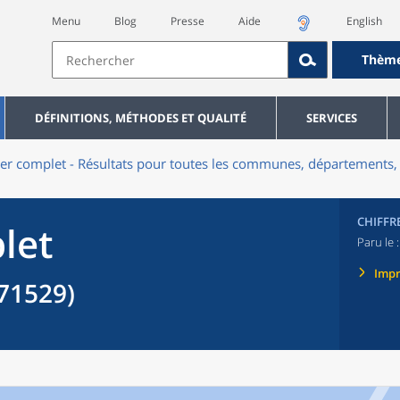
Menu
Blog
Presse
Aide
English
Thèm
DÉFINITIONS, MÉTHODES ET QUALITÉ
SERVICES
er complet - Résultats pour toutes les communes, départements, 
CHIFFR
let
Paru le 
Imp
71529)