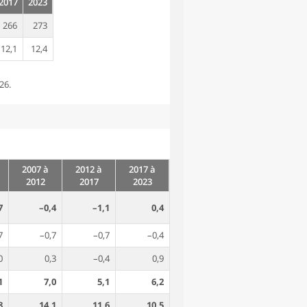
2017
2023
266
273
12,1
12,4
26.
2007 à
2012 à
2017 à
2012
2017
2023
7
–0,4
–1,1
0,4
7
–0,7
–0,7
–0,4
0
0,3
–0,4
0,9
1
7,0
5,1
6,2
8
14,1
11,6
10,5