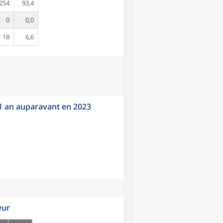
254
93,4
0
0,0
18
6,6
 1 an auparavant en 2023
eur