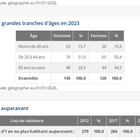
pale, géographie au 01/01/2026.
t grandes tranches d'âges en 2023
Âge
Hommes
%
Femmes
%
Moins de 20 ans
23
15,7
20
15,3
De 20 à 64 ans
74
51,0
65
50,4
65 ans ou plus
48
33,3
44
34,3
Ensemble
145
100,0
128
100,0
pale, géographie au 01/01/2026.
n auparavant
Lieu de résidence
2012
%
2017
%
2
d'1 an ou plus habitant auparavant :
279
100,0
264
100,0