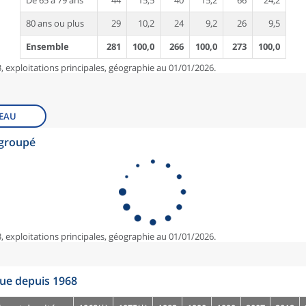
De 65 à 79 ans
44
15,5
40
15,2
66
24,2
80 ans ou plus
29
10,2
24
9,2
26
9,5
Ensemble
281
100,0
266
100,0
273
100,0
, exploitations principales, géographie au 01/01/2026.
EAU
egroupé
, exploitations principales, géographie au 01/01/2026.
que depuis 1968