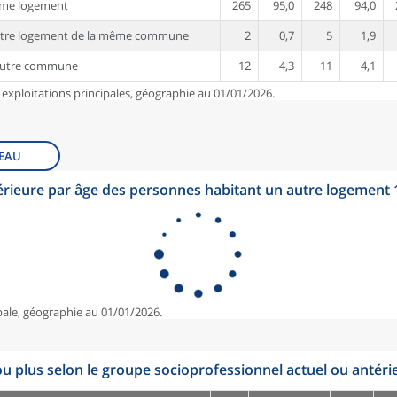
ême logement
265
95,0
248
94,0
utre logement de la même commune
2
0,7
5
1,9
autre commune
12
4,3
11
4,1
 exploitations principales, géographie au 01/01/2026.
EAU
érieure par âge des personnes habitant un autre logement
pale, géographie au 01/01/2026.
u plus selon le groupe socioprofessionnel actuel ou antéri