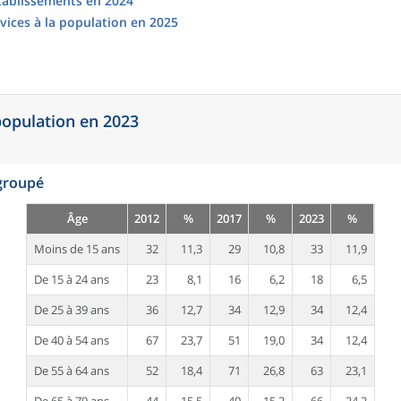
établissements en 2024
vices à la population en 2025
 population en 2023
egroupé
Âge
2012
%
2017
%
2023
%
Moins de 15 ans
32
11,3
29
10,8
33
11,9
De 15 à 24 ans
23
8,1
16
6,2
18
6,5
De 25 à 39 ans
36
12,7
34
12,9
34
12,4
De 40 à 54 ans
67
23,7
51
19,0
34
12,4
De 55 à 64 ans
52
18,4
71
26,8
63
23,1