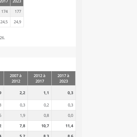
2017
2023
174
177
24,5
24,9
26.
2007 à
2012 à
2017 à
2012
2017
2023
9
2,2
1,1
0,3
3
0,3
0,2
0,3
6
1,9
0,8
0,0
2
7,8
10,7
11,4
4
5,2
8,3
8,6