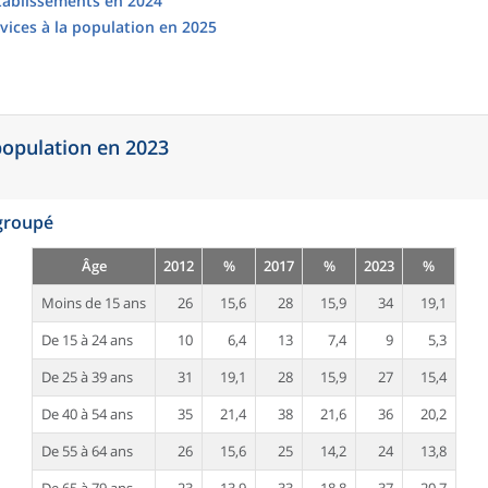
établissements en 2024
vices à la population en 2025
 population en 2023
egroupé
Âge
2012
%
2017
%
2023
%
Moins de 15 ans
26
15,6
28
15,9
34
19,1
De 15 à 24 ans
10
6,4
13
7,4
9
5,3
De 25 à 39 ans
31
19,1
28
15,9
27
15,4
De 40 à 54 ans
35
21,4
38
21,6
36
20,2
De 55 à 64 ans
26
15,6
25
14,2
24
13,8