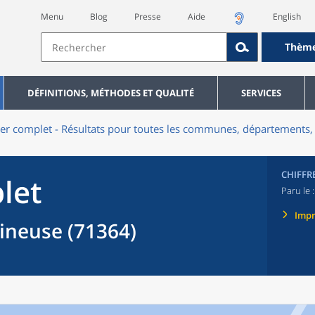
Menu
Blog
Presse
Aide
English
Thèm
DÉFINITIONS, MÉTHODES ET QUALITÉ
SERVICES
er complet - Résultats pour toutes les communes, départements, 
CHIFFR
let
Paru le 
Imp
ineuse (71364)