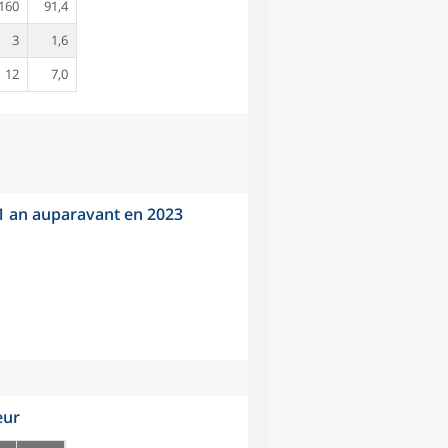
160
91,4
3
1,6
12
7,0
 1 an auparavant en 2023
eur