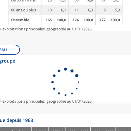
De 65 à 79 ans
23
13,9
33
18,8
37
20,7
80 ans ou plus
13
8,1
11
6,3
9
5,3
Ensemble
165
100,0
174
100,0
177
100,0
, exploitations principales, géographie au 01/01/2026.
EAU
egroupé
, exploitations principales, géographie au 01/01/2026.
que depuis 1968