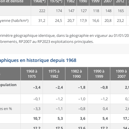
on et densité
1968(*)
1975(*)
1982
1990
1999
2007
2012
222
174
147
127
118
148
165
yenne (hab/km²)
31,2
24,5
20,7
17,9
16,6
20,8
23,2
rimètre géographique identique, dans la géographie en vigueur au 01/01/20
brements, RP2007 au RP2023 exploitations principales.
phiques en historique depuis 1968
1968 à
1975 à
1982 à
1990 à
1999 à
s
1975
1982
1990
1999
2007
opulation
–3,4
–2,4
–1,8
–0,8
2,
–0,1
–1,2
–1,0
–1,2
0,
es en %
–3,3
–1,1
–0,8
0,4
2,
10,7
5,3
3,6
5,4
17,
12,2
17,5
13,6
17,2
14,