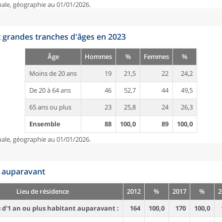
pale, géographie au 01/01/2026.
t grandes tranches d'âges en 2023
Âge
Hommes
%
Femmes
%
Moins de 20 ans
19
21,5
22
24,2
De 20 à 64 ans
46
52,7
44
49,5
65 ans ou plus
23
25,8
24
26,3
Ensemble
88
100,0
89
100,0
pale, géographie au 01/01/2026.
n auparavant
Lieu de résidence
2012
%
2017
%
2
d'1 an ou plus habitant auparavant :
164
100,0
170
100,0