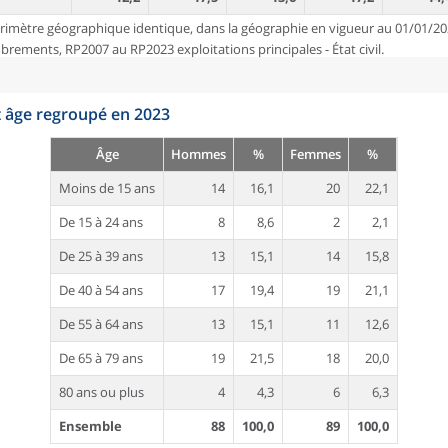
rimètre géographique identique, dans la géographie en vigueur au 01/01/20
ements, RP2007 au RP2023 exploitations principales - État civil.
t âge regroupé en 2023
Âge
Hommes
%
Femmes
%
Moins de 15 ans
14
16,1
20
22,1
De 15 à 24 ans
8
8,6
2
2,1
De 25 à 39 ans
13
15,1
14
15,8
De 40 à 54 ans
17
19,4
19
21,1
De 55 à 64 ans
13
15,1
11
12,6
De 65 à 79 ans
19
21,5
18
20,0
80 ans ou plus
4
4,3
6
6,3
Ensemble
88
100,0
89
100,0