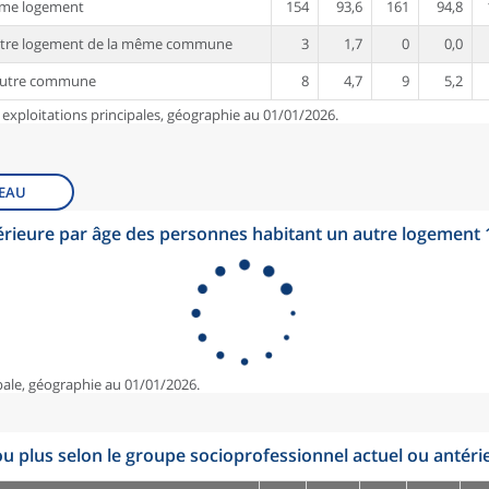
ême logement
154
93,6
161
94,8
utre logement de la même commune
3
1,7
0
0,0
autre commune
8
4,7
9
5,2
 exploitations principales, géographie au 01/01/2026.
EAU
érieure par âge des personnes habitant un autre logement
pale, géographie au 01/01/2026.
u plus selon le groupe socioprofessionnel actuel ou antéri