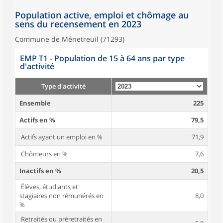
Population active, emploi et chômage au
sens du recensement en 2023
Commune de Ménetreuil (71293)
EMP T1 - Population de 15 à 64 ans par type
d'activité
Type d'activité
Ensemble
225
Actifs en %
79,5
Actifs ayant un emploi en %
71,9
Chômeurs en %
7,6
Inactifs en %
20,5
Élèves, étudiants et
stagiaires non rémunérés en
8,0
%
Retraités ou préretraités en