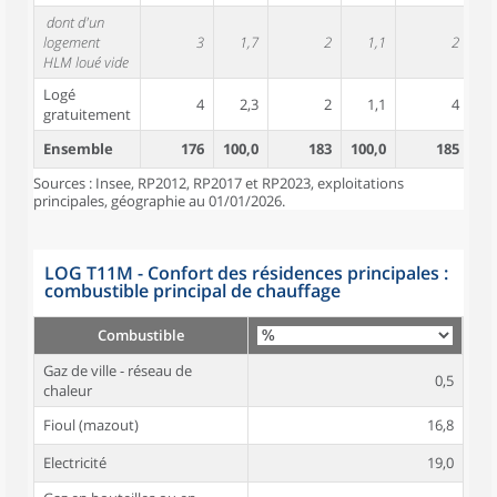
dont d'un
logement
3
1,7
2
1,1
2
HLM loué vide
Logé
4
2,3
2
1,1
4
gratuitement
Ensemble
176
100,0
183
100,0
185
10
Sources : Insee, RP2012, RP2017 et RP2023, exploitations
principales, géographie au 01/01/2026.
LOG T11M - Confort des résidences principales :
combustible principal de chauffage
Combustible
Gaz de ville - réseau de
0,5
chaleur
Fioul (mazout)
16,8
Electricité
19,0