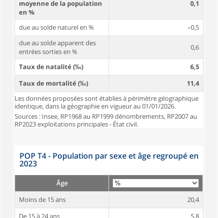
moyenne de la population
0,1
en %
due au solde naturel en %
–0,5
due au solde apparent des
0,6
entrées sorties en %
Taux de natalité (‰)
6,5
Taux de mortalité (‰)
11,4
Les données proposées sont établies à périmètre géographique
identique, dans la géographie en vigueur au 01/01/2026.
Sources : Insee, RP1968 au RP1999 dénombrements, RP2007 au
RP2023 exploitations principales - État civil.
POP T4 - Population par sexe et âge regroupé en
2023
Âge
Moins de 15 ans
20,4
De 15 à 24 ans
5,8