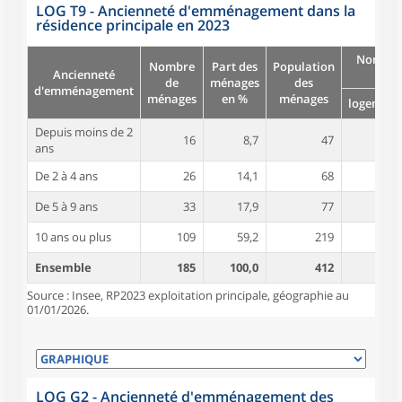
LOG T9 - Ancienneté d'emménagement dans la
résidence principale en 2023
Nombre
Nombre
Part des
Population
Ancienneté
pièc
de
ménages
des
d'emménagement
ménages
en %
ménages
logement
Depuis moins de 2
16
8,7
47
4,4
ans
De 2 à 4 ans
26
14,1
68
4,3
De 5 à 9 ans
33
17,9
77
4,6
10 ans ou plus
109
59,2
219
4,6
Ensemble
185
100,0
412
4,5
Source : Insee, RP2023 exploitation principale, géographie au
01/01/2026.
LOG G2 - Ancienneté d'emménagement des