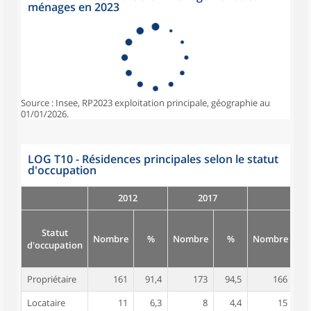
ménages en 2023
Source : Insee, RP2023 exploitation principale, géographie au
01/01/2026.
LOG T10 - Résidences principales selon le statut
d'occupation
2012
2017
Statut
Nombre
%
Nombre
%
Nombre
d'occupation
Propriétaire
161
91,4
173
94,5
166
8
Locataire
11
6,3
8
4,4
15