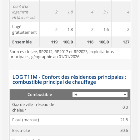
dont d'un
logement
2
1,8
4
3,1
4
HLM loué vide
Logé
2
1,8
2
1,6
2
gratuitement
Ensemble
119
100,0
116
100,0
127
10
Sources : Insee, RP2012, RP2017 et RP2023, exploitations
principales, géographie au 01/01/2026.
LOG T11M - Confort des résidences principales :
combustible principal de chauffage
Combustible
Gaz de ville - réseau de
0,0
chaleur
Fioul (mazout)
21,8
Electricité
30,6