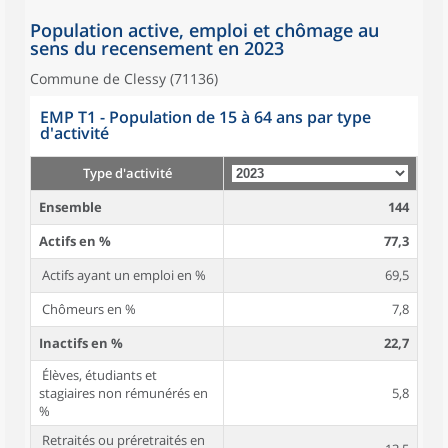
Population active, emploi et chômage au
sens du recensement en 2023
Commune de Clessy (71136)
EMP T1 - Population de 15 à 64 ans par type
d'activité
Type d'activité
Ensemble
144
Actifs en %
77,3
Actifs ayant un emploi en %
69,5
Chômeurs en %
7,8
Inactifs en %
22,7
Élèves, étudiants et
stagiaires non rémunérés en
5,8
%
Retraités ou préretraités en