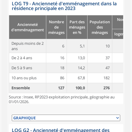
LOG T9 - Ancienneté d'emménagement dans la
résidence principale en 2023
Nombre
Nombre
Part des
Population
Ancienneté
pièc
de
ménages
des
d'emménagement
ménages
en %
ménages
logement
Depuis moins de 2
6
5,1
10
3,8
ans
De 2 à 4 ans
16
13,0
37
4,7
De 5 à 9 ans
18
14,2
47
4,4
10 ans ou plus
86
67,8
182
5,0
Ensemble
127
100,0
276
4,8
Source : Insee, RP2023 exploitation principale, géographie au
01/01/2026.
LOG G2 - Ancienneté d'emménagement des