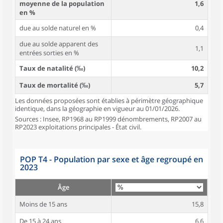
moyenne de la population
1,6
en %
due au solde naturel en %
0,4
due au solde apparent des
1,1
entrées sorties en %
Taux de natalité (‰)
10,2
Taux de mortalité (‰)
5,7
Les données proposées sont établies à périmètre géographique
identique, dans la géographie en vigueur au 01/01/2026.
Sources : Insee, RP1968 au RP1999 dénombrements, RP2007 au
RP2023 exploitations principales - État civil.
POP T4 - Population par sexe et âge regroupé en
2023
Âge
Moins de 15 ans
15,8
De 15 à 24 ans
6,6