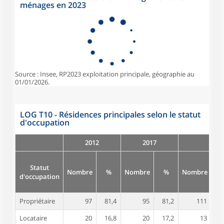
ménages en 2023
Source : Insee, RP2023 exploitation principale, géographie au
01/01/2026.
LOG T10 - Résidences principales selon le statut
d'occupation
2012
2017
Statut
Nombre
%
Nombre
%
Nombre
d'occupation
Propriétaire
97
81,4
95
81,2
111
8
Locataire
20
16,8
20
17,2
13
1