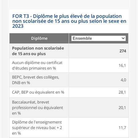
FOR T3 - Diplôme le plus élevé de la population
non scolarisée de 15 ans ou plus selon le sexe en
2023
Diplôme
Population non scolarisée
274
de 15 ans ou plus
Aucun diplôme ou certificat
16,1
d'études primaires en %
BEPC, brevet des collèges,
4,0
DNB en %
CAP, BEP ou équivalent en %
28,1
Baccalauréat, brevet
professionnel ou équivalent
20,1
en %
Diplôme de l'enseignement
supérieur de niveau bac + 2
11,7
en %