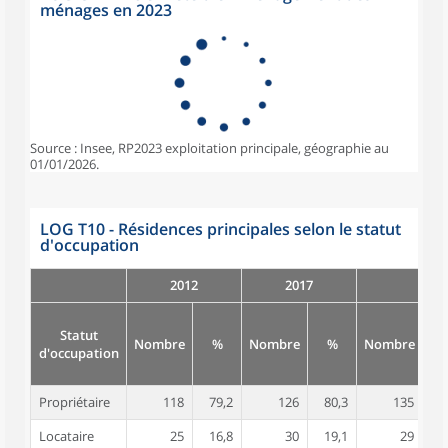
ménages en 2023
Source : Insee, RP2023 exploitation principale, géographie au
01/01/2026.
LOG T10 - Résidences principales selon le statut
d'occupation
2012
2017
Statut
Nombre
%
Nombre
%
Nombre
d'occupation
Propriétaire
118
79,2
126
80,3
135
8
Locataire
25
16,8
30
19,1
29
1