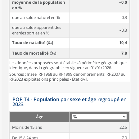
moyenne de la population
–0,0
en %
due au solde naturel en %
0,3
due au solde apparent des
–0,3
entrées sorties en %
Taux de natalité (‰)
10,4
Taux de mortalité (‰)
7,8
Les données proposées sont établies à périmètre géographique
identique, dans la géographie en vigueur au 01/01/2026.
Sources : Insee, RP1968 au RP1999 dénombrements, RP2007 au
RP2023 exploitations principales - État civil.
POP T4 - Population par sexe et âge regroupé en
2023
Âge
Moins de 15 ans
22,5
De 15 à 24 ans
7,0