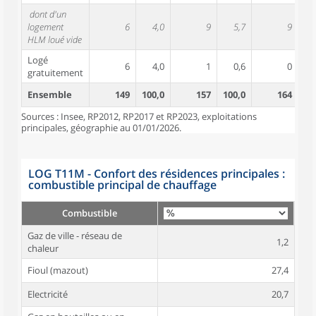
dont d'un
logement
6
4,0
9
5,7
9
HLM loué vide
Logé
6
4,0
1
0,6
0
gratuitement
Ensemble
149
100,0
157
100,0
164
10
Sources : Insee, RP2012, RP2017 et RP2023, exploitations
principales, géographie au 01/01/2026.
LOG T11M - Confort des résidences principales :
combustible principal de chauffage
Combustible
Gaz de ville - réseau de
1,2
chaleur
Fioul (mazout)
27,4
Electricité
20,7