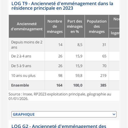
LOG T9 - Ancienneté d'emménagement dans la
résidence principale en 2023
Nombre
Nombre
Part des
Population
Ancienneté
pièc
de
ménages
des
d'emménagement
ménages
en %
ménages
logement
Depuis moins de 2
14
8,5
31
4,6
ans
De 2 à 4 ans
26
15,9
65
4,8
De 5 à 9 ans
26
15,9
70
4,8
10 ans ou plus
98
59,8
219
5,5
Ensemble
164
100,0
385
5,2
Source : Insee, RP2023 exploitation principale, géographie au
01/01/2026.
LOG G2 - Ancienneté d'emménagement des