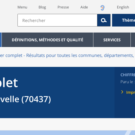
Menu
Blog
Presse
Aide
English
Thèm
DÉFINITIONS, MÉTHODES ET QUALITÉ
SERVICES
er complet - Résultats pour toutes les communes, départements, 
CHIFFR
let
Paru le 
Imp
elle (70437)