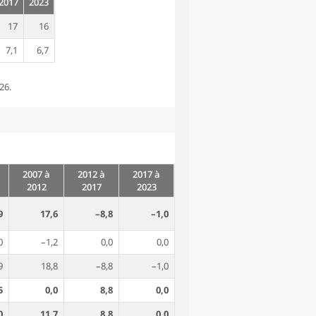
2017
2023
17
16
7,1
6,7
26.
2007 à
2012 à
2017 à
2012
2017
2023
9
17,6
–8,8
–1,0
0
–1,2
0,0
0,0
9
18,8
–8,8
–1,0
5
0,0
8,8
0,0
0
11,7
8,8
0,0