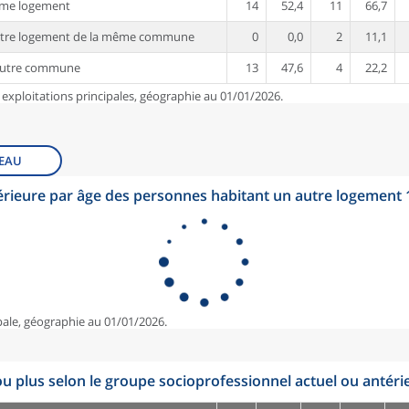
ême logement
14
52,4
11
66,7
utre logement de la même commune
0
0,0
2
11,1
autre commune
13
47,6
4
22,2
 exploitations principales, géographie au 01/01/2026.
EAU
érieure par âge des personnes habitant un autre logement
pale, géographie au 01/01/2026.
u plus selon le groupe socioprofessionnel actuel ou antéri