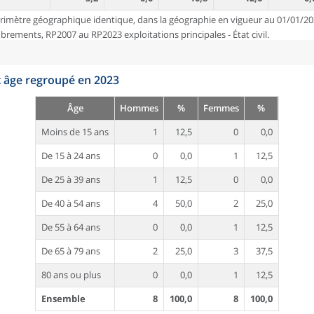
rimètre géographique identique, dans la géographie en vigueur au 01/01/20
ements, RP2007 au RP2023 exploitations principales - État civil.
t âge regroupé en 2023
Âge
Hommes
%
Femmes
%
Moins de 15 ans
1
12,5
0
0,0
De 15 à 24 ans
0
0,0
1
12,5
De 25 à 39 ans
1
12,5
0
0,0
De 40 à 54 ans
4
50,0
2
25,0
De 55 à 64 ans
0
0,0
1
12,5
De 65 à 79 ans
2
25,0
3
37,5
80 ans ou plus
0
0,0
1
12,5
Ensemble
8
100,0
8
100,0