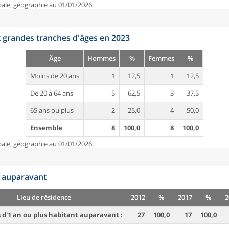
pale, géographie au 01/01/2026.
t grandes tranches d'âges en 2023
Âge
Hommes
%
Femmes
%
Moins de 20 ans
1
12,5
1
12,5
De 20 à 64 ans
5
62,5
3
37,5
65 ans ou plus
2
25,0
4
50,0
Ensemble
8
100,0
8
100,0
pale, géographie au 01/01/2026.
n auparavant
Lieu de résidence
2012
%
2017
%
2
d'1 an ou plus habitant auparavant :
27
100,0
17
100,0