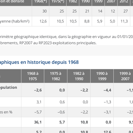
on et densité
1968(*)
1975(*)
1982
1990
1999
2007
2012
30
25
25
21
14
12
27
yenne (hab/km²)
12,6
10,5
10,5
8,8
5,9
5,0
11,3
rimètre géographique identique, dans la géographie en vigueur au 01/01/20
brements, RP2007 au RP2023 exploitations principales.
phiques en historique depuis 1968
1968 à
1975 à
1982 à
1990 à
1999 à
s
1975
1982
1990
1999
2007
opulation
–2,6
0,0
–2,2
–4,4
–1,
3,1
0,6
0,0
–1,3
1,
es en %
–5,7
–0,6
–2,2
–3,1
–2,
36,1
5,7
10,8
0,0
9,
5,2
0,0
10,8
12,6
0,