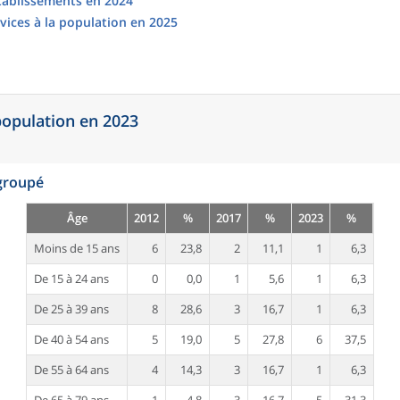
établissements en 2024
vices à la population en 2025
 population en 2023
egroupé
Âge
2012
%
2017
%
2023
%
Moins de 15 ans
6
23,8
2
11,1
1
6,3
De 15 à 24 ans
0
0,0
1
5,6
1
6,3
De 25 à 39 ans
8
28,6
3
16,7
1
6,3
De 40 à 54 ans
5
19,0
5
27,8
6
37,5
De 55 à 64 ans
4
14,3
3
16,7
1
6,3