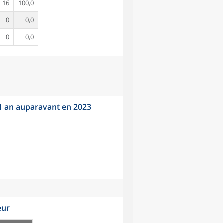
16
100,0
0
0,0
0
0,0
 1 an auparavant en 2023
eur