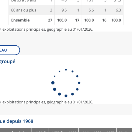
De 65 à 79 ans
1
4,8
3
16,7
5
31,3
80 ans ou plus
3
9,5
1
5,6
1
6,3
Ensemble
27
100,0
17
100,0
16
100,0
, exploitations principales, géographie au 01/01/2026.
EAU
egroupé
, exploitations principales, géographie au 01/01/2026.
que depuis 1968