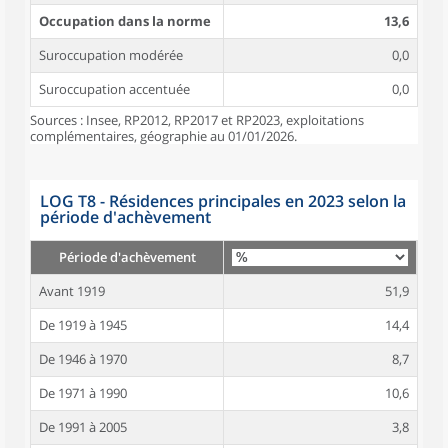
Occupation dans la norme
13,6
Suroccupation modérée
0,0
Suroccupation accentuée
0,0
Sources : Insee, RP2012, RP2017 et RP2023, exploitations
complémentaires, géographie au 01/01/2026.
LOG T8 - Résidences principales en 2023 selon la
période d'achèvement
Période d'achèvement
Avant 1919
51,9
De 1919 à 1945
14,4
De 1946 à 1970
8,7
De 1971 à 1990
10,6
De 1991 à 2005
3,8