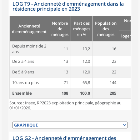
LOG T9 - Ancienneté d'emménagement dans la
résidence principale en 2023
Nombre
Nombre
Part des
Population
Ancienneté
pièc
de
ménages
des
d'emménagement
ménages
en %
ménages
logement
Depuis moins de 2
11
10,2
16
3,4
ans
De 2 à 4 ans
13
12,0
23
5,1
De 5 à 9 ans
13
12,0
22
4,8
10 ans ou plus
71
65,8
144
4,9
Ensemble
108
100,0
205
4,8
Source : Insee, RP2023 exploitation principale, géographie au
01/01/2026.
LOG G2 - Ancienneté d'emménagement des