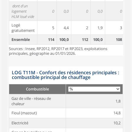
dont d'un
logement
0
0,0
0
0,0
0
HLM loué vide
Logé
5
4,4
2
1,9
3
gratuitement
Ensemble
114
100,0
112
100,0
108
10
Sources : Insee, RP2012, RP2017 et RP2023, exploitations
principales, géographie au 01/01/2026.
LOG T11M - Confort des résidences principales :
combustible principal de chauffage
Combustible
Gaz de ville - réseau de
1,8
chaleur
Fioul (mazout)
14,8
Electricité
10,2