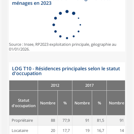
ménages en 2023
Source : Insee, RP2023 exploitation principale, géographie au
01/01/2026.
LOG T10 - Résidences principales selon le statut
d'occupation
2012
2017
Statut
Nombre
%
Nombre
%
Nombre
d'occupation
Propriétaire
88
77,9
91
81,5
91
8
Locataire
20
17,7
19
16,7
14
1