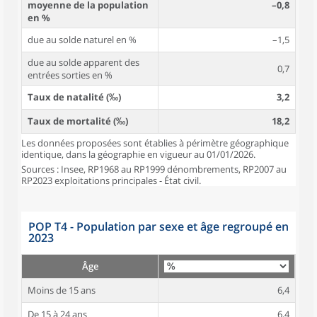
moyenne de la population
–0,8
en %
due au solde naturel en %
–1,5
due au solde apparent des
0,7
entrées sorties en %
Taux de natalité (‰)
3,2
Taux de mortalité (‰)
18,2
Les données proposées sont établies à périmètre géographique
identique, dans la géographie en vigueur au 01/01/2026.
Sources : Insee, RP1968 au RP1999 dénombrements, RP2007 au
RP2023 exploitations principales - État civil.
POP T4 - Population par sexe et âge regroupé en
2023
Âge
Moins de 15 ans
6,4
De 15 à 24 ans
6,4