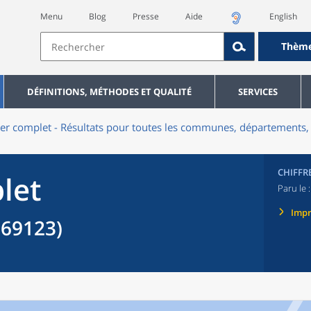
Menu
Blog
Presse
Aide
English
Thèm
DÉFINITIONS, MÉTHODES ET QUALITÉ
SERVICES
er complet - Résultats pour toutes les communes, départements, 
CHIFFR
let
Paru le 
Imp
69123)