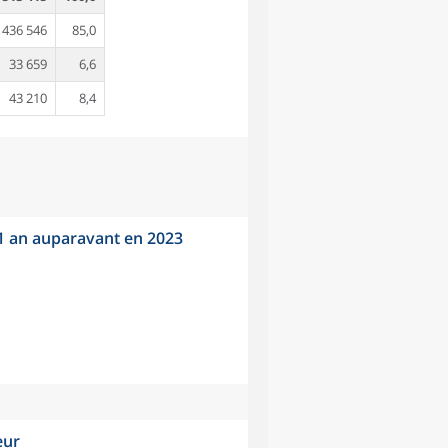
436 546
85,0
33 659
6,6
43 210
8,4
 1 an auparavant en 2023
eur