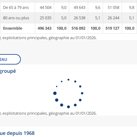
De 65 à 79 ans
44 504
9,0
49 643
9,6
51 058
9,8
80 ans ou plus
25 035
5,0
26 538
5,1
26 244
5,1
Ensemble
496 343
100,0
516 092
100,0
519 127
100,0
, exploitations principales, géographie au 01/01/2026.
EAU
egroupé
, exploitations principales, géographie au 01/01/2026.
que depuis 1968