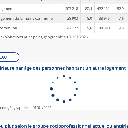
ogement
403 218
82,4
422 131
82,9
logement de la même commune
38 903
8,0
38 945
7,6
e commune
47 127
9,6
48 380
9,5
 exploitations principales, géographie au 01/01/2026.
EAU
érieure par âge des personnes habitant un autre logement
pale, géographie au 01/01/2026.
u plus selon le groupe socioprofessionnel actuel ou antéri