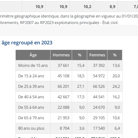
10,9
10,9
10,2
8,9
7,
rimètre géographique identique, dans la géographie en vigueur au 01/01/20
ements, RP2007 au RP2023 exploitations principales - État civil.
t âge regroupé en 2023
Âge
Hommes
%
Femmes
%
Moins de 15 ans
37 661
15,4
37 392
13,6
De 15 à 24 ans
45 108
18,5
54 972
20,0
De 25 à 39 ans
66 201
27,1
66 526
24,2
De 40 à 54 ans
42 667
17,5
44 541
16,2
De 55 à 64 ans
22 088
9,0
24 670
9,0
De 65 à 79 ans
21 953
9,0
29 105
10,6
80 ans ou plus
8 704
3,6
17 540
6,4