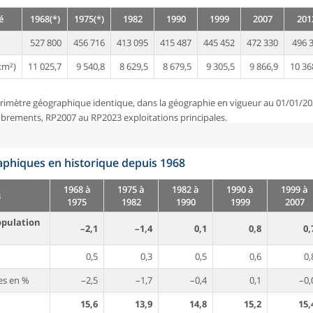
é
1968(*)
1975(*)
1982
1990
1999
2007
201
527 800
456 716
413 095
415 487
445 452
472 330
496 
km²)
11 025,7
9 540,8
8 629,5
8 679,5
9 305,5
9 866,9
10 36
rimètre géographique identique, dans la géographie en vigueur au 01/01/20
brements, RP2007 au RP2023 exploitations principales.
phiques en historique depuis 1968
1968 à
1975 à
1982 à
1990 à
1999 à
s
1975
1982
1990
1999
2007
opulation
–2,1
–1,4
0,1
0,8
0,
0,5
0,3
0,5
0,6
0,
es en %
–2,5
–1,7
–0,4
0,1
–0,
15,6
13,9
14,8
15,2
15,