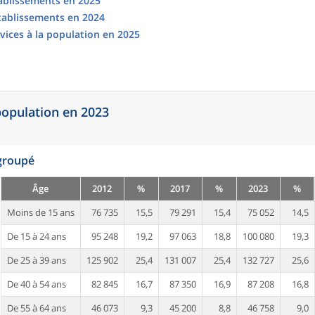
tablissements en 2025
établissements en 2024
vices à la population en 2025
 population en 2023
egroupé
Âge
2012
%
2017
%
2023
%
Moins de 15 ans
76 735
15,5
79 291
15,4
75 052
14,5
De 15 à 24 ans
95 248
19,2
97 063
18,8
100 080
19,3
De 25 à 39 ans
125 902
25,4
131 007
25,4
132 727
25,6
De 40 à 54 ans
82 845
16,7
87 350
16,9
87 208
16,8
De 55 à 64 ans
46 073
9,3
45 200
8,8
46 758
9,0