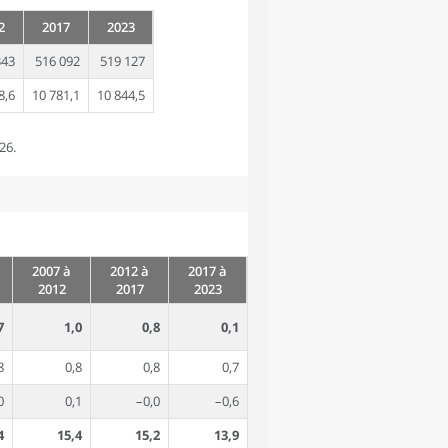
2
2017
2023
343
516 092
519 127
8,6
10 781,1
10 844,5
26.
2007 à
2012 à
2017 à
2012
2017
2023
7
1,0
0,8
0,1
8
0,8
0,8
0,7
0
0,1
–0,0
–0,6
4
15,4
15,2
13,9