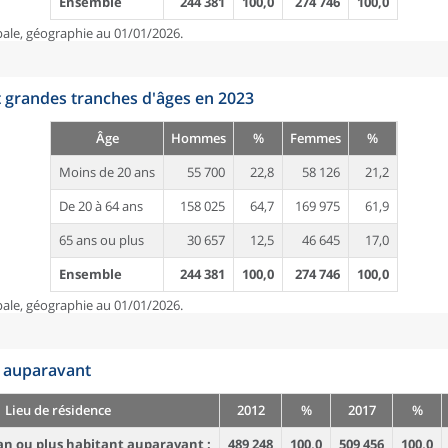
Ensemble
244 381
100,0
274 746
100,0
pale, géographie au 01/01/2026.
t grandes tranches d'âges en 2023
Âge
Hommes
%
Femmes
%
Moins de 20 ans
55 700
22,8
58 126
21,2
De 20 à 64 ans
158 025
64,7
169 975
61,9
65 ans ou plus
30 657
12,5
46 645
17,0
Ensemble
244 381
100,0
274 746
100,0
pale, géographie au 01/01/2026.
n auparavant
Lieu de résidence
2012
%
2017
%
an ou plus habitant auparavant :
489 248
100,0
509 456
100,0