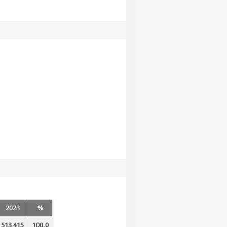
2023
%
513 415
100,0