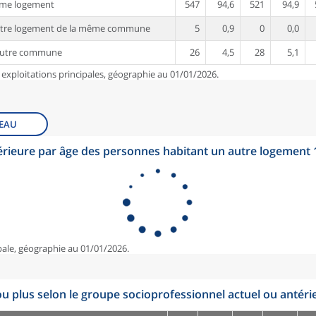
ême logement
547
94,6
521
94,9
utre logement de la même commune
5
0,9
0
0,0
autre commune
26
4,5
28
5,1
 exploitations principales, géographie au 01/01/2026.
EAU
érieure par âge des personnes habitant un autre logement
pale, géographie au 01/01/2026.
u plus selon le groupe socioprofessionnel actuel ou antéri