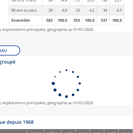
De 65 à 79 ans
84
14,4
112
20,3
138
25,7
80 ans ou plus
28
4,8
23
4,2
34
6,3
Ensemble
582
100,0
553
100,0
537
100,0
, exploitations principales, géographie au 01/01/2026.
EAU
egroupé
, exploitations principales, géographie au 01/01/2026.
que depuis 1968