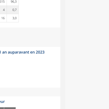
515
96,3
4
0,7
16
3,0
 1 an auparavant en 2023
eur