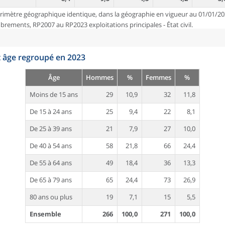
rimètre géographique identique, dans la géographie en vigueur au 01/01/20
ements, RP2007 au RP2023 exploitations principales - État civil.
t âge regroupé en 2023
Âge
Hommes
%
Femmes
%
Moins de 15 ans
29
10,9
32
11,8
De 15 à 24 ans
25
9,4
22
8,1
De 25 à 39 ans
21
7,9
27
10,0
De 40 à 54 ans
58
21,8
66
24,4
De 55 à 64 ans
49
18,4
36
13,3
De 65 à 79 ans
65
24,4
73
26,9
80 ans ou plus
19
7,1
15
5,5
Ensemble
266
100,0
271
100,0