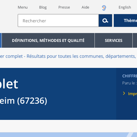
Menu
Blog
Presse
Aide
English
Thèm
DÉFINITIONS, MÉTHODES ET QUALITÉ
SERVICES
er complet - Résultats pour toutes les communes, départements, 
CHIFFR
let
Paru le 
Imp
im (67236)