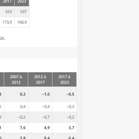
2017
2023
553
537
173,9
168,9
26.
2007 à
2012 à
2017 à
2012
2017
2023
3
0,2
–1,0
–0,5
5
0,4
–0,4
–0,3
8
–0,2
–0,7
–0,2
1
7,6
4,9
3,7
0
3,8
8,4
6,4