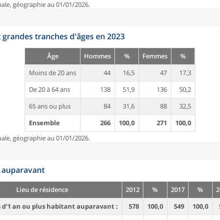
pale, géographie au 01/01/2026.
t grandes tranches d'âges en 2023
Âge
Hommes
%
Femmes
%
Moins de 20 ans
44
16,5
47
17,3
De 20 à 64 ans
138
51,9
136
50,2
65 ans ou plus
84
31,6
88
32,5
Ensemble
266
100,0
271
100,0
pale, géographie au 01/01/2026.
n auparavant
Lieu de résidence
2012
%
2017
%
2
d'1 an ou plus habitant auparavant :
578
100,0
549
100,0