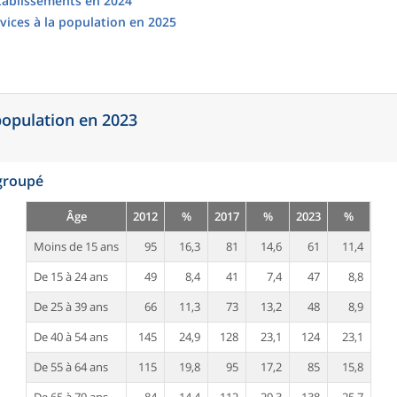
établissements en 2024
vices à la population en 2025
 population en 2023
egroupé
Âge
2012
%
2017
%
2023
%
Moins de 15 ans
95
16,3
81
14,6
61
11,4
De 15 à 24 ans
49
8,4
41
7,4
47
8,8
De 25 à 39 ans
66
11,3
73
13,2
48
8,9
De 40 à 54 ans
145
24,9
128
23,1
124
23,1
De 55 à 64 ans
115
19,8
95
17,2
85
15,8