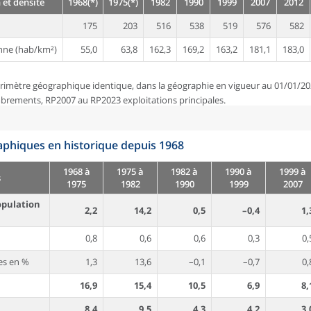
 et densité
1968(*)
1975(*)
1982
1990
1999
2007
2012
175
203
516
538
519
576
582
nne (hab/km²)
55,0
63,8
162,3
169,2
163,2
181,1
183,0
rimètre géographique identique, dans la géographie en vigueur au 01/01/20
brements, RP2007 au RP2023 exploitations principales.
phiques en historique depuis 1968
1968 à
1975 à
1982 à
1990 à
1999 à
s
1975
1982
1990
1999
2007
opulation
2,2
14,2
0,5
–0,4
1,
0,8
0,6
0,6
0,3
0,
es en %
1,3
13,6
–0,1
–0,7
0,
16,9
15,4
10,5
6,9
8,
8,4
9,5
4,3
4,2
3,