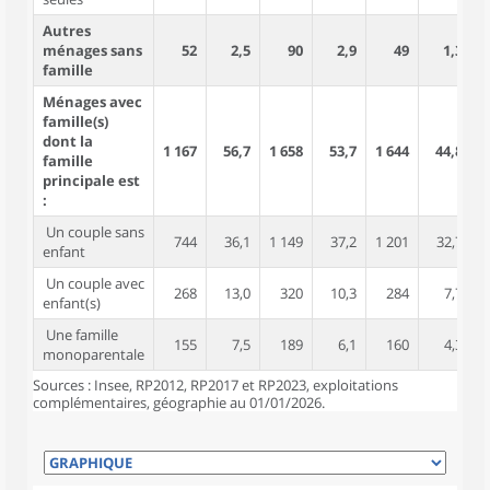
Autres
ménages sans
52
2,5
90
2,9
49
1,3
famille
Ménages avec
famille(s)
dont la
1 167
56,7
1 658
53,7
1 644
44,8
2
famille
principale est
:
Un couple sans
744
36,1
1 149
37,2
1 201
32,7
1
enfant
Un couple avec
268
13,0
320
10,3
284
7,7
1
enfant(s)
Une famille
155
7,5
189
6,1
160
4,3
monoparentale
Sources : Insee, RP2012, RP2017 et RP2023, exploitations
complémentaires, géographie au 01/01/2026.