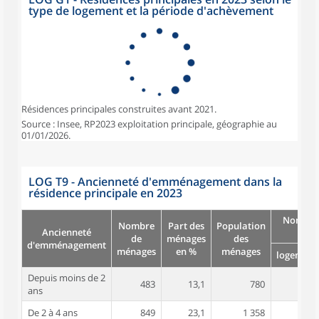
type de logement et la période d'achèvement
Résidences principales construites avant 2021.
Source : Insee, RP2023 exploitation principale, géographie au
01/01/2026.
LOG T9 - Ancienneté d'emménagement dans la
résidence principale en 2023
Nombre
Nombre
Part des
Population
Ancienneté
pièc
de
ménages
des
d'emménagement
ménages
en %
ménages
logement
Depuis moins de 2
483
13,1
780
2,6
ans
De 2 à 4 ans
849
23,1
1 358
2,8