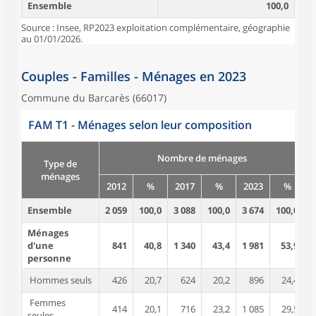
Ensemble
100,0
Source : Insee, RP2023 exploitation complémentaire, géographie
au 01/01/2026.
Couples - Familles - Ménages en 2023
Commune du Barcarès (66017)
FAM T1 - Ménages selon leur composition
Nombre de ménages
Type de
ménages
2012
%
2017
%
2023
%
Ensemble
2 059
100,0
3 088
100,0
3 674
100,0
3
Ménages
d'une
841
40,8
1 340
43,4
1 981
53,9
personne
Hommes seuls
426
20,7
624
20,2
896
24,4
Femmes
414
20,1
716
23,2
1 085
29,5
seules