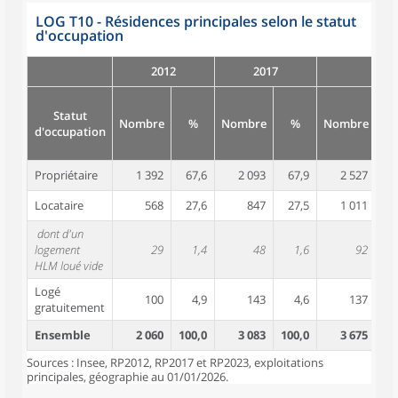
LOG T10 - Résidences principales selon le statut
d'occupation
2012
2017
Statut
Nombre
%
Nombre
%
Nombre
d'occupation
Propriétaire
1 392
67,6
2 093
67,9
2 527
6
Locataire
568
27,6
847
27,5
1 011
2
dont d'un
logement
29
1,4
48
1,6
92
HLM loué vide
Logé
100
4,9
143
4,6
137
gratuitement
Ensemble
2 060
100,0
3 083
100,0
3 675
10
Sources : Insee, RP2012, RP2017 et RP2023, exploitations
principales, géographie au 01/01/2026.