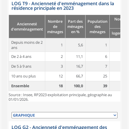
LOG T9 - Ancienneté d'emménagement dans la
résidence principale en 2023
Nombre
Nombre
Part des
Population
Ancienneté
pièc
de
ménages
des
d'emménagement
ménages
en %
ménages
logement
Depuis moins de 2
1
5,6
1
3,0
ans
De 2 à 4 ans
2
11,1
6
5,5
De 5 à 9 ans
3
16,7
7
3,7
10 ans ou plus
12
66,7
25
5,3
Ensemble
18
100,0
39
4,9
Source : Insee, RP2023 exploitation principale, géographie au
01/01/2026.
LOG G2 - Ancienneté d'emménagement des