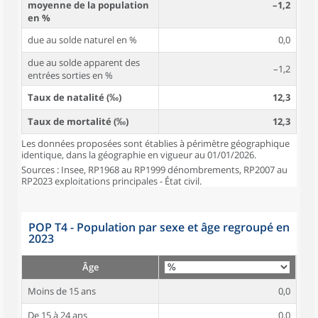
moyenne de la population
–1,2
en %
due au solde naturel en %
0,0
due au solde apparent des
–1,2
entrées sorties en %
Taux de natalité (‰)
12,3
Taux de mortalité (‰)
12,3
Les données proposées sont établies à périmètre géographique
identique, dans la géographie en vigueur au 01/01/2026.
Sources : Insee, RP1968 au RP1999 dénombrements, RP2007 au
RP2023 exploitations principales - État civil.
POP T4 - Population par sexe et âge regroupé en
2023
Âge
Moins de 15 ans
0,0
De 15 à 24 ans
0,0