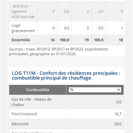
dont d'un
logement
0
0,0
0
0,0
0
HLM loué vide
Logé
0
0,0
0
0,0
1
gratuitement
Ensemble
16
100,0
19
100,0
18
10
Sources : Insee, RP2012, RP2017 et RP2023, exploitations
principales, géographie au 01/01/2026.
LOG T11M - Confort des résidences principales :
combustible principal de chauffage
Combustible
Gaz de ville - réseau de
0,0
chaleur
Fioul (mazout)
16,7
Electricité
50,0