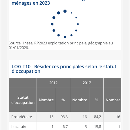
ménages en 2023
Source : Insee, RP2023 exploitation principale, géographie au
01/01/2026.
LOG T10 - Résidences principales selon le statut
d'occupation
2012
2017
Statut
Nombre
%
Nombre
%
Nombre
d'occupation
Propriétaire
15
93,3
16
84,2
16
8
Locataire
1
6,7
3
15,8
1