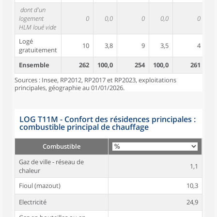
dont d'un
logement
0
0,0
0
0,0
0
HLM loué vide
Logé
10
3,8
9
3,5
4
gratuitement
Ensemble
262
100,0
254
100,0
261
10
Sources : Insee, RP2012, RP2017 et RP2023, exploitations
principales, géographie au 01/01/2026.
LOG T11M - Confort des résidences principales :
combustible principal de chauffage
Combustible
Gaz de ville - réseau de
1,1
chaleur
Fioul (mazout)
10,3
Electricité
24,9