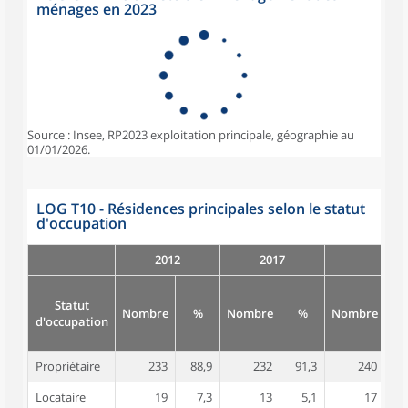
ménages en 2023
Source : Insee, RP2023 exploitation principale, géographie au
01/01/2026.
LOG T10 - Résidences principales selon le statut
d'occupation
2012
2017
Statut
Nombre
%
Nombre
%
Nombre
d'occupation
Propriétaire
233
88,9
232
91,3
240
9
Locataire
19
7,3
13
5,1
17