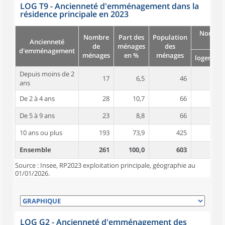
LOG T9 - Ancienneté d'emménagement dans la
résidence principale en 2023
Nombre
Nombre
Part des
Population
Ancienneté
pièc
de
ménages
des
d'emménagement
ménages
en %
ménages
logement
Depuis moins de 2
17
6,5
46
4,6
ans
De 2 à 4 ans
28
10,7
66
4,2
De 5 à 9 ans
23
8,8
66
5,3
10 ans ou plus
193
73,9
425
4,9
Ensemble
261
100,0
603
4,8
Source : Insee, RP2023 exploitation principale, géographie au
01/01/2026.
LOG G2 - Ancienneté d'emménagement des