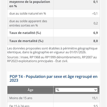
moyenne de la population
0,1
en %
due au solde naturel en %
–0,1
due au solde apparent des
0,2
entrées sorties en %
Taux de natalité (‰)
6,9
Taux de mortalité (‰)
8,0
Les données proposées sont établies à périmètre géographique
identique, dans la géographie en vigueur au 01/01/2026.
Sources : Insee, RP1968 au RP1999 dénombrements, RP2007 au
RP2023 exploitations principales - État civil.
POP T4 - Population par sexe et âge regroupé en
2023
Âge
Moins de 15 ans
15,1
De 15 à 24 ans
9,5