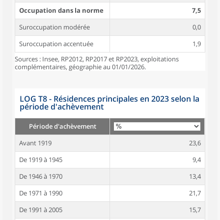
Occupation dans la norme
7,5
Suroccupation modérée
0,0
Suroccupation accentuée
1,9
Sources : Insee, RP2012, RP2017 et RP2023, exploitations
complémentaires, géographie au 01/01/2026.
LOG T8 - Résidences principales en 2023 selon la
période d'achèvement
Période d'achèvement
Avant 1919
23,6
De 1919 à 1945
9,4
De 1946 à 1970
13,4
De 1971 à 1990
21,7
De 1991 à 2005
15,7