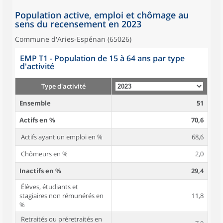
Population active, emploi et chômage au
sens du recensement en 2023
Commune d'Aries-Espénan (65026)
EMP T1 - Population de 15 à 64 ans par type
d'activité
Type d'activité
Ensemble
51
Actifs en %
70,6
Actifs ayant un emploi en %
68,6
Chômeurs en %
2,0
Inactifs en %
29,4
Élèves, étudiants et
stagiaires non rémunérés en
11,8
%
Retraités ou préretraités en