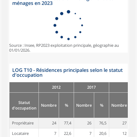
ménages en 2023
Source : Insee, RP2023 exploitation principale, géographie au
01/01/2026.
LOG T10 - Résidences principales selon le statut
d'occupation
2012
2017
Statut
Nombre
%
Nombre
%
Nombre
d'occupation
Propriétaire
24
77,4
26
76,5
27
6
Locataire
7
22,6
7
20,6
12
2