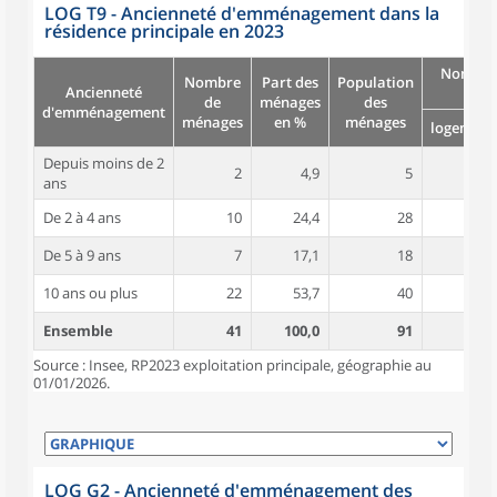
LOG T9 - Ancienneté d'emménagement dans la
résidence principale en 2023
Nombre
Nombre
Part des
Population
Ancienneté
pièc
de
ménages
des
d'emménagement
ménages
en %
ménages
logement
Depuis moins de 2
2
4,9
5
3,0
ans
De 2 à 4 ans
10
24,4
28
3,6
De 5 à 9 ans
7
17,1
18
3,7
10 ans ou plus
22
53,7
40
4,6
Ensemble
41
100,0
91
4,1
Source : Insee, RP2023 exploitation principale, géographie au
01/01/2026.
LOG G2 - Ancienneté d'emménagement des