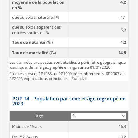
moyenne de la population
4,2
en %
due au solde naturel en %
–1,1
due au solde apparent des
5,3
entrées sorties en %
Taux de natalité (‰)
4,2
Taux de mortalité (‰)
14,8
Les données proposées sont établies à périmètre géographique
identique, dans la géographie en vigueur au 01/01/2026.
Sources : Insee, RP1968 au RP1999 dénombrements, RP2007 au
RP2023 exploitations principales - État civil.
POP T4 - Population par sexe et âge regroupé en
2023
Âge
Moins de 15 ans
16,3
De 15 à 24 ans
10,2