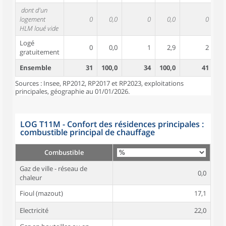
dont d'un
logement
0
0,0
0
0,0
0
HLM loué vide
Logé
0
0,0
1
2,9
2
gratuitement
Ensemble
31
100,0
34
100,0
41
10
Sources : Insee, RP2012, RP2017 et RP2023, exploitations
principales, géographie au 01/01/2026.
LOG T11M - Confort des résidences principales :
combustible principal de chauffage
Combustible
Gaz de ville - réseau de
0,0
chaleur
Fioul (mazout)
17,1
Electricité
22,0