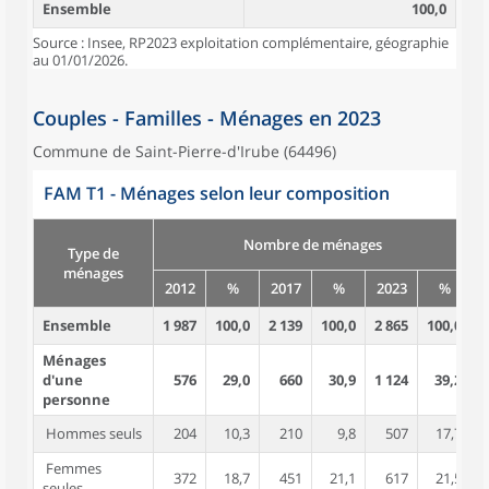
Ensemble
100,0
Source : Insee, RP2023 exploitation complémentaire, géographie
au 01/01/2026.
Couples - Familles - Ménages en 2023
Commune de Saint-Pierre-d'Irube (64496)
FAM T1 - Ménages selon leur composition
Nombre de ménages
Type de
ménages
2012
%
2017
%
2023
%
Ensemble
1 987
100,0
2 139
100,0
2 865
100,0
4
Ménages
d'une
576
29,0
660
30,9
1 124
39,2
personne
Hommes seuls
204
10,3
210
9,8
507
17,7
Femmes
372
18,7
451
21,1
617
21,5
seules