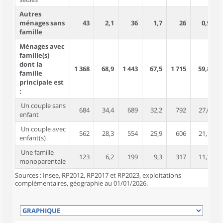
Autres
ménages sans
43
2,1
36
1,7
26
0,9
famille
Ménages avec
famille(s)
dont la
1 368
68,9
1 443
67,5
1 715
59,8
3
famille
principale est
:
Un couple sans
684
34,4
689
32,2
792
27,6
1
enfant
Un couple avec
562
28,3
554
25,9
606
21,1
2
enfant(s)
Une famille
123
6,2
199
9,3
317
11,1
monoparentale
Sources : Insee, RP2012, RP2017 et RP2023, exploitations
complémentaires, géographie au 01/01/2026.