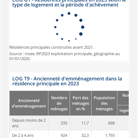
type de logement et la période d'achèvement
Résidences principales construites avant 2021.
Source : Insee, RP2023 exploitation principale, géographie au
01/01/2026.
LOG T9 - Ancienneté d'emménagement dans la
résidence principale en 2023
Nombre
Nombre
Part des
Population
Ancienneté
pièc
de
ménages
des
d'emménagement
ménages
en %
ménages
logement
Depuis moins de 2
333
11,7
668
3,2
ans
De 2 à 4 ans
924
32,3
1 793
3,1