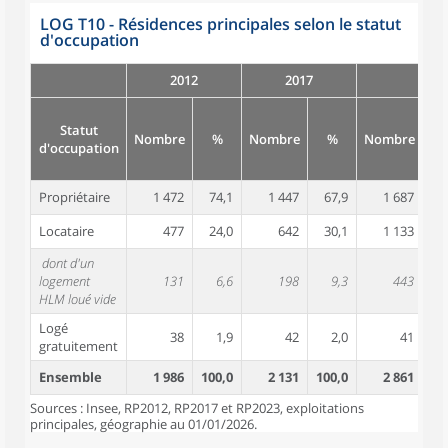
LOG T10 - Résidences principales selon le statut
d'occupation
2012
2017
Statut
Nombre
%
Nombre
%
Nombre
d'occupation
Propriétaire
1 472
74,1
1 447
67,9
1 687
5
Locataire
477
24,0
642
30,1
1 133
3
dont d'un
logement
131
6,6
198
9,3
443
1
HLM loué vide
Logé
38
1,9
42
2,0
41
gratuitement
Ensemble
1 986
100,0
2 131
100,0
2 861
10
Sources : Insee, RP2012, RP2017 et RP2023, exploitations
principales, géographie au 01/01/2026.