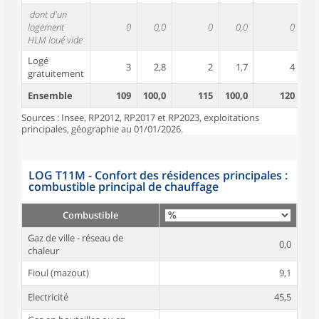
dont d'un
logement
0
0,0
0
0,0
0
HLM loué vide
Logé
3
2,8
2
1,7
4
gratuitement
Ensemble
109
100,0
115
100,0
120
10
Sources : Insee, RP2012, RP2017 et RP2023, exploitations
principales, géographie au 01/01/2026.
LOG T11M - Confort des résidences principales :
combustible principal de chauffage
Combustible
Gaz de ville - réseau de
0,0
chaleur
Fioul (mazout)
9,1
Electricité
45,5