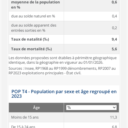
moyenne de la population
0,6
en %
due au solde naturel en %
0,4
due au solde apparent des
0,2
entrées sorties en %
Taux de natalité (‰)
9,4
Taux de mortalité (‰)
5,6
Les données proposées sont établies à périmètre géographique
identique, dans la géographie en vigueur au 01/01/2026.
Sources : Insee, RP1968 au RP1999 dénombrements, RP2007 au
RP2023 exploitations principales - État civil.
POP T4 - Population par sexe et âge regroupé en
2023
Âge
Moins de 15 ans
11,3
De 15 à 24 ans
6,8