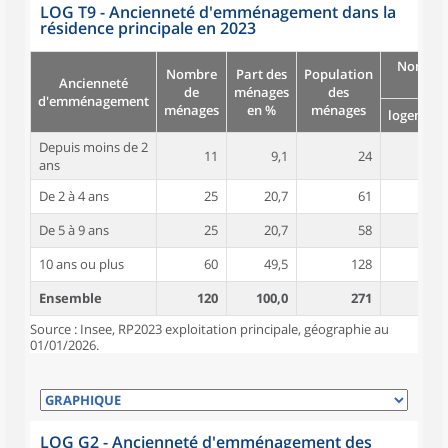
LOG T9 - Ancienneté d'emménagement dans la
résidence principale en 2023
Nombre
Nombre
Part des
Population
Ancienneté
pièc
de
ménages
des
d'emménagement
ménages
en %
ménages
logement
Depuis moins de 2
11
9,1
24
4,4
ans
De 2 à 4 ans
25
20,7
61
4,8
De 5 à 9 ans
25
20,7
58
4,6
10 ans ou plus
60
49,5
128
5,8
Ensemble
120
100,0
271
5,2
Source : Insee, RP2023 exploitation principale, géographie au
01/01/2026.
LOG G2 - Ancienneté d'emménagement des