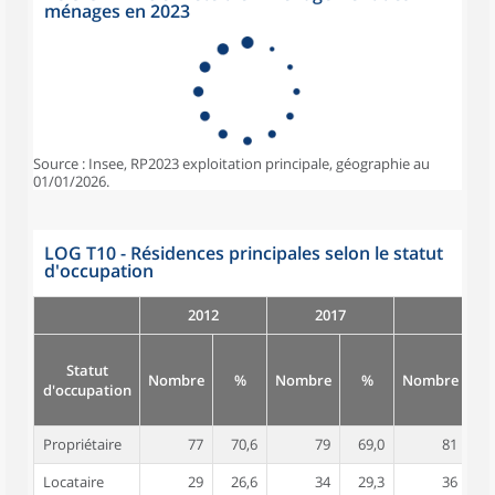
ménages en 2023
Source : Insee, RP2023 exploitation principale, géographie au
01/01/2026.
LOG T10 - Résidences principales selon le statut
d'occupation
2012
2017
Statut
Nombre
%
Nombre
%
Nombre
d'occupation
Propriétaire
77
70,6
79
69,0
81
6
Locataire
29
26,6
34
29,3
36
2