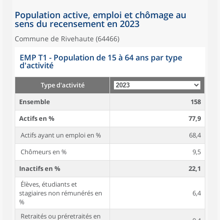
Population active, emploi et chômage au
sens du recensement en 2023
Commune de Rivehaute (64466)
EMP T1 - Population de 15 à 64 ans par type
d'activité
Type d'activité
Ensemble
158
Actifs en %
77,9
Actifs ayant un emploi en %
68,4
Chômeurs en %
9,5
Inactifs en %
22,1
Élèves, étudiants et
stagiaires non rémunérés en
6,4
%
Retraités ou préretraités en