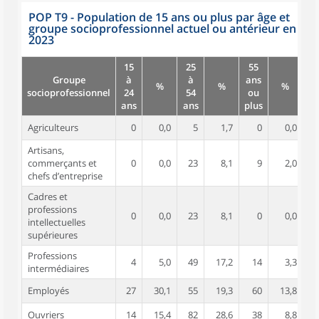
POP T9 - Population de 15 ans ou plus par âge et
groupe socioprofessionnel actuel ou antérieur en
2023
15
25
55
Groupe
à
à
ans
%
%
%
socioprofessionnel
24
54
ou
ans
ans
plus
Agriculteurs
0
0,0
5
1,7
0
0,0
Artisans,
commerçants et
0
0,0
23
8,1
9
2,0
chefs d’entreprise
Cadres et
professions
0
0,0
23
8,1
0
0,0
intellectuelles
supérieures
Professions
4
5,0
49
17,2
14
3,3
intermédiaires
Employés
27
30,1
55
19,3
60
13,8
Ouvriers
14
15,4
82
28,6
38
8,8