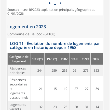
Source : Insee, RP2023 exploitation principale, géographie au
01/01/2026.
Logement en 2023
Commune de Bellocq (64108)
LOG T1 - Évolution du nombre de logements par
catégorie en historique depuis 1968
Catégorie de
1968(*)
1975(*)
1982
1990
1999
2007
2012
logement
Résidences
244
259
255
261
275
353
385
principales
Résidences
secondaires
et
21
15
19
27
27
39
20
logements
occasionnels
Logements
32
23
26
28
31
14
38
vacants