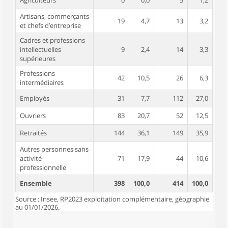
Agriculteurs
0
0,0
5
1,2
Artisans, commerçants
19
4,7
13
3,2
et chefs d’entreprise
Cadres et professions
intellectuelles
9
2,4
14
3,3
supérieures
Professions
42
10,5
26
6,3
intermédiaires
Employés
31
7,7
112
27,0
Ouvriers
83
20,7
52
12,5
Retraités
144
36,1
149
35,9
Autres personnes sans
activité
71
17,9
44
10,6
professionnelle
Ensemble
398
100,0
414
100,0
Source : Insee, RP2023 exploitation complémentaire, géographie
au 01/01/2026.