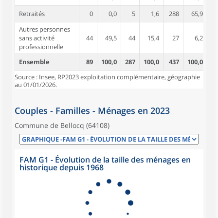
Retraités
0
0,0
5
1,6
288
65,9
Autres personnes
sans activité
44
49,5
44
15,4
27
6,2
professionnelle
Ensemble
89
100,0
287
100,0
437
100,0
Source : Insee, RP2023 exploitation complémentaire, géographie
au 01/01/2026.
Couples - Familles - Ménages en 2023
Commune de Bellocq (64108)
FAM G1 - Évolution de la taille des ménages en
historique depuis 1968