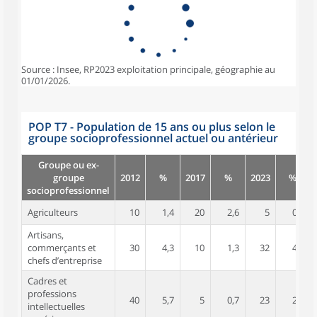
Source : Insee, RP2023 exploitation principale, géographie au
01/01/2026.
POP T7 - Population de 15 ans ou plus selon le
groupe socioprofessionnel actuel ou antérieur
Groupe ou ex-
groupe
2012
%
2017
%
2023
%
socioprofessionnel
Agriculteurs
10
1,4
20
2,6
5
0,6
Artisans,
commerçants et
30
4,3
10
1,3
32
4,0
chefs d’entreprise
Cadres et
professions
40
5,7
5
0,7
23
2,9
intellectuelles