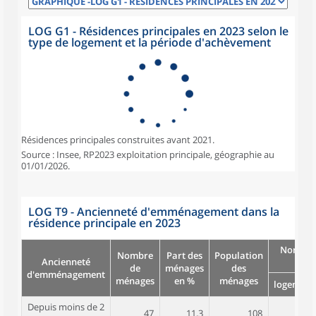
LOG G1 - Résidences principales en 2023 selon le
type de logement et la période d'achèvement
Résidences principales construites avant 2021.
Source : Insee, RP2023 exploitation principale, géographie au
01/01/2026.
LOG T9 - Ancienneté d'emménagement dans la
résidence principale en 2023
Nombre
Nombre
Part des
Population
Ancienneté
pièc
de
ménages
des
d'emménagement
ménages
en %
ménages
logement
Depuis moins de 2
47
11,3
108
4,2