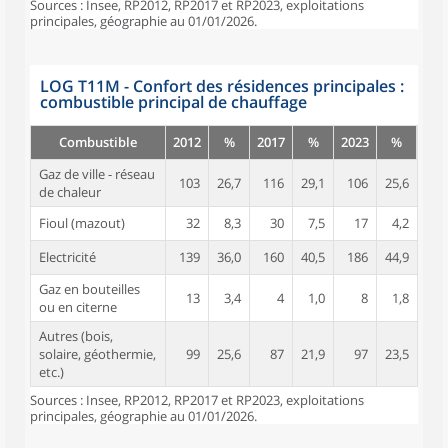
Sources : Insee, RP2012, RP2017 et RP2023, exploitations
principales, géographie au 01/01/2026.
LOG T11M - Confort des résidences principales :
combustible principal de chauffage
Combustible
2012
%
2017
%
2023
%
Gaz de ville - réseau
103
26,7
116
29,1
106
25,6
de chaleur
Fioul (mazout)
32
8,3
30
7,5
17
4,2
Electricité
139
36,0
160
40,5
186
44,9
Gaz en bouteilles
13
3,4
4
1,0
8
1,8
ou en citerne
Autres (bois,
solaire, géothermie,
99
25,6
87
21,9
97
23,5
etc.)
Sources : Insee, RP2012, RP2017 et RP2023, exploitations
principales, géographie au 01/01/2026.