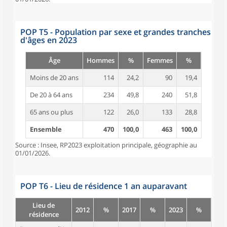
POP T5 - Population par sexe et grandes tranches
d'âges en 2023
Âge
Hommes
%
Femmes
%
Moins de 20 ans
114
24,2
90
19,4
De 20 à 64 ans
234
49,8
240
51,8
65 ans ou plus
122
26,0
133
28,8
Ensemble
470
100,0
463
100,0
Source : Insee, RP2023 exploitation principale, géographie au
01/01/2026.
POP T6 - Lieu de résidence 1 an auparavant
Lieu de
2012
%
2017
%
2023
%
résidence