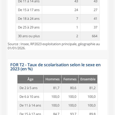
De 11 à 14 ans
43
43
De 15 à 17 ans
24
27
De 18 à 24 ans
7
41
De 25 à 29 ans
1
37
30 ans ou plus
2
664
Source : Insee, RP2023 exploitation principale, géographie au
01/01/2026.
FOR T2 - Taux de scolarisation selon le sexe en
2023 (en %)
Âge
Hommes
Femmes
Ensemble
De 2 à 5 ans
81,7
80,6
81,2
De 6 à 10 ans
100,0
100,0
100,0
De 11 à 14 ans
100,0
100,0
100,0
De 15 à 17 ans
84,7
93,7
89,8