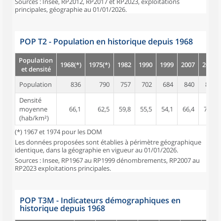
Sources : Insee, RP2012, RP2017 et RP2023, exploitations
principales, géographie au 01/01/2026.
POP T2 - Population en historique depuis 1968
Population
1968(*)
1975(*)
1982
1990
1999
2007
2012
et densité
Population
836
790
757
702
684
840
896
Densité
moyenne
66,1
62,5
59,8
55,5
54,1
66,4
70,8
(hab/km²)
(*) 1967 et 1974 pour les DOM
Les données proposées sont établies à périmètre géographique
identique, dans la géographie en vigueur au 01/01/2026.
Sources : Insee, RP1967 au RP1999 dénombrements, RP2007 au
RP2023 exploitations principales.
POP T3M - Indicateurs démographiques en
historique depuis 1968