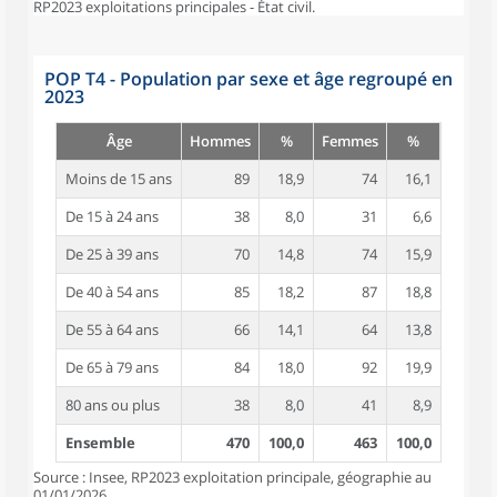
RP2023 exploitations principales - État civil.
POP T4 - Population par sexe et âge regroupé en
2023
Âge
Hommes
%
Femmes
%
Moins de 15 ans
89
18,9
74
16,1
De 15 à 24 ans
38
8,0
31
6,6
De 25 à 39 ans
70
14,8
74
15,9
De 40 à 54 ans
85
18,2
87
18,8
De 55 à 64 ans
66
14,1
64
13,8
De 65 à 79 ans
84
18,0
92
19,9
80 ans ou plus
38
8,0
41
8,9
Ensemble
470
100,0
463
100,0
Source : Insee, RP2023 exploitation principale, géographie au
01/01/2026.