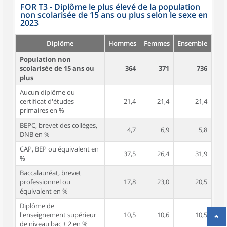
FOR T3 - Diplôme le plus élevé de la population
non scolarisée de 15 ans ou plus selon le sexe en
2023
Diplôme
Hommes
Femmes
Ensemble
Population non
scolarisée de 15 ans ou
364
371
736
plus
Aucun diplôme ou
certificat d'études
21,4
21,4
21,4
primaires en %
BEPC, brevet des collèges,
4,7
6,9
5,8
DNB en %
CAP, BEP ou équivalent en
37,5
26,4
31,9
%
Baccalauréat, brevet
professionnel ou
17,8
23,0
20,5
équivalent en %
Diplôme de
l'enseignement supérieur
10,5
10,6
10,5
de niveau bac + 2 en %