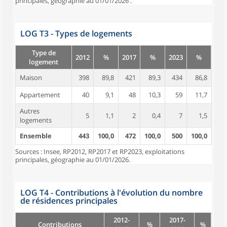
principales, géographie au 01/01/2026 .
LOG T3 - Types de logements
Type de
2012
%
2017
%
2023
%
logement
Maison
398
89,8
421
89,3
434
86,8
Appartement
40
9,1
48
10,3
59
11,7
Autres
5
1,1
2
0,4
7
1,5
logements
Ensemble
443
100,0
472
100,0
500
100,0
Sources : Insee, RP2012, RP2017 et RP2023, exploitations
principales, géographie au 01/01/2026.
LOG T4 - Contributions à l'évolution du nombre
de résidences principales
2012-
2017-
Contributions
%
%