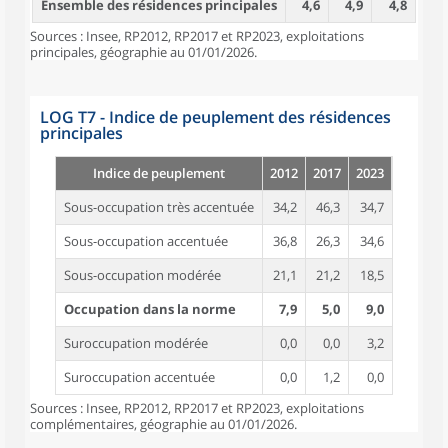
Ensemble des résidences principales
4,6
4,9
4,8
Sources : Insee, RP2012, RP2017 et RP2023, exploitations
principales, géographie au 01/01/2026.
LOG T7 - Indice de peuplement des résidences
principales
Indice de peuplement
2012
2017
2023
Sous-occupation très accentuée
34,2
46,3
34,7
Sous-occupation accentuée
36,8
26,3
34,6
Sous-occupation modérée
21,1
21,2
18,5
Occupation dans la norme
7,9
5,0
9,0
Suroccupation modérée
0,0
0,0
3,2
Suroccupation accentuée
0,0
1,2
0,0
Sources : Insee, RP2012, RP2017 et RP2023, exploitations
complémentaires, géographie au 01/01/2026.