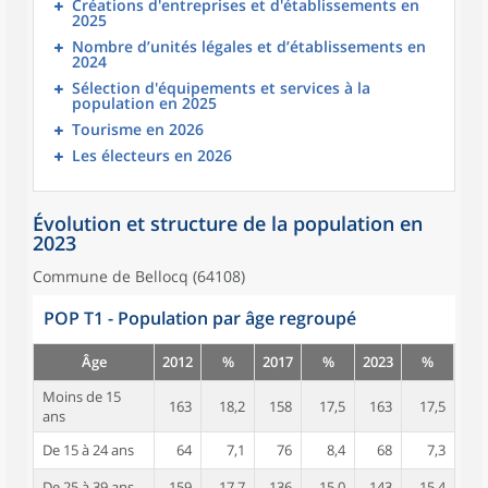
Créations d'entreprises et d'établissements en
2025
Nombre d’unités légales et d’établissements en
2024
Sélection d'équipements et services à la
population en 2025
Tourisme en 2026
Les électeurs en 2026
Évolution et structure de la population en
2023
Commune de Bellocq (64108)
POP T1 - Population par âge regroupé
Âge
2012
%
2017
%
2023
%
Moins de 15
163
18,2
158
17,5
163
17,5
ans
De 15 à 24 ans
64
7,1
76
8,4
68
7,3
De 25 à 39 ans
159
17,7
136
15,0
143
15,4