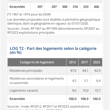
Ensemble
297
297
300
316
333
406
443
(*) 1967 et 1974 pour les DOM
Les données proposées sont établies à périmètre géographique
identique, dans la géographie en vigueur au 01/01/2026.
Sources : Insee, RP1967 au RP1999 dénombrements, RP2007 au
RP2023 exploitations principales.
LOG T2 - Part des logements selon la catégorie
(en %)
Catégorie de logement
2012
2017
2023
Résidences principales
87,0
84,1
82,9
Résidences secondaires et logements
4,5
5,1
6,4
occasionnels
Logements vacants
8,6
10,9
10,7
Ensemble
100,0
100,0
100,0
Sources : Insee, RP2012, RP2017 et RP2023, exploitations