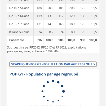
De 40 à 54 ans
188
20,9
185
20,5
172
18,5
De 55 à 64 ans
119
13,3
112
12,3
130
13,9
De 65 à 79 ans
131
14,6
165
18,3
176
18,9
80 ans ou plus
74
8,2
74
8,1
79
8,5
Ensemble
896
100,0
906
100,0
933
100,0
Sources : Insee, RP2012, RP2017 et RP2023, exploitations
principales, géographie au 01/01/2026.
POP G1 - Population par âge regroupé