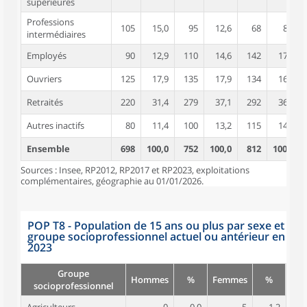
supérieures
Professions
105
15,0
95
12,6
68
8,4
intermédiaires
Employés
90
12,9
110
14,6
142
17,5
Ouvriers
125
17,9
135
17,9
134
16,5
Retraités
220
31,4
279
37,1
292
36,0
Autres inactifs
80
11,4
100
13,2
115
14,2
Ensemble
698
100,0
752
100,0
812
100,0
Sources : Insee, RP2012, RP2017 et RP2023, exploitations
complémentaires, géographie au 01/01/2026.
POP T8 - Population de 15 ans ou plus par sexe et
groupe socioprofessionnel actuel ou antérieur en
2023
Groupe
Hommes
%
Femmes
%
socioprofessionnel