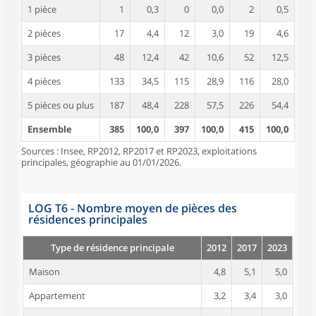
1 pièce
1
0,3
0
0,0
2
0,5
2 pièces
17
4,4
12
3,0
19
4,6
3 pièces
48
12,4
42
10,6
52
12,5
4 pièces
133
34,5
115
28,9
116
28,0
5 pièces ou plus
187
48,4
228
57,5
226
54,4
Ensemble
385
100,0
397
100,0
415
100,0
Sources : Insee, RP2012, RP2017 et RP2023, exploitations
principales, géographie au 01/01/2026.
LOG T6 - Nombre moyen de pièces des
résidences principales
Type de résidence principale
2012
2017
2023
Maison
4,8
5,1
5,0
Appartement
3,2
3,4
3,0