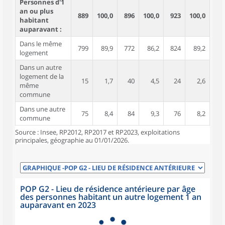
Personnes d'1
an ou plus
889
100,0
896
100,0
923
100,0
habitant
auparavant :
Dans le même
799
89,9
772
86,2
824
89,2
logement
Dans un autre
logement de la
15
1,7
40
4,5
24
2,6
même
commune
Dans une autre
75
8,4
84
9,3
76
8,2
commune
Source : Insee, RP2012, RP2017 et RP2023, exploitations
principales, géographie au 01/01/2026.
POP G2 - Lieu de résidence antérieure par âge
des personnes habitant un autre logement 1 an
auparavant en 2023