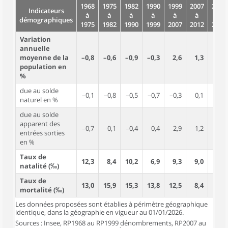
1968
1975
1982
1990
1999
2007
2012
Indicateurs
à
à
à
à
à
à
à
démographiques
1975
1982
1990
1999
2007
2012
2017
Variation
annuelle
moyenne de la
–0,8
–0,6
–0,9
–0,3
2,6
1,3
0,2
population en
%
due au solde
–0,1
–0,8
–0,5
–0,7
–0,3
0,1
0,2
naturel en %
due au solde
apparent des
–0,7
0,1
–0,4
0,4
2,9
1,2
–0,0
entrées sorties
en %
Taux de
12,3
8,4
10,2
6,9
9,3
9,0
10,0
natalité (‰)
Taux de
13,0
15,9
15,3
13,8
12,5
8,4
7,6
mortalité (‰)
Les données proposées sont établies à périmètre géographique
identique, dans la géographie en vigueur au 01/01/2026.
Sources : Insee, RP1968 au RP1999 dénombrements, RP2007 au