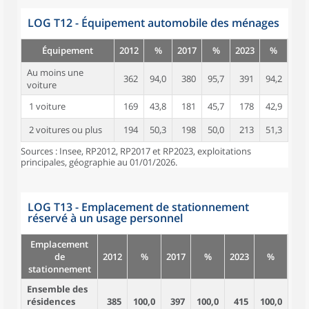
LOG T12 - Équipement automobile des ménages
Équipement
2012
%
2017
%
2023
%
Au moins une
362
94,0
380
95,7
391
94,2
voiture
1 voiture
169
43,8
181
45,7
178
42,9
2 voitures ou plus
194
50,3
198
50,0
213
51,3
Sources : Insee, RP2012, RP2017 et RP2023, exploitations
principales, géographie au 01/01/2026.
LOG T13 - Emplacement de stationnement
réservé à un usage personnel
Emplacement
de
2012
%
2017
%
2023
%
stationnement
Ensemble des
résidences
385
100,0
397
100,0
415
100,0