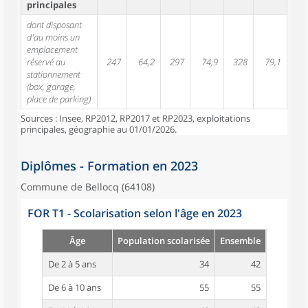
principales
dont disposant
d'au moins un
emplacement
réservé au
247
64,2
297
74,9
328
79,1
stationnement
(box, garage,
place de parking)
Sources : Insee, RP2012, RP2017 et RP2023, exploitations
principales, géographie au 01/01/2026.
Diplômes - Formation en 2023
Commune de Bellocq (64108)
FOR T1 - Scolarisation selon l'âge en 2023
Âge
Population scolarisée
Ensemble
De 2 à 5 ans
34
42
De 6 à 10 ans
55
55