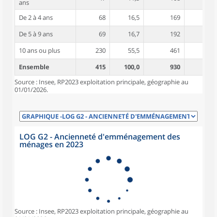
ans
De 2 à 4 ans
68
16,5
169
4,6
De 5 à 9 ans
69
16,7
192
4,8
10 ans ou plus
230
55,5
461
5,0
Ensemble
415
100,0
930
4,8
Source : Insee, RP2023 exploitation principale, géographie au
01/01/2026.
LOG G2 - Ancienneté d'emménagement des
ménages en 2023
Source : Insee, RP2023 exploitation principale, géographie au