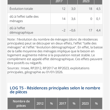
2017
2023
Évolution totale
12
3,0
18
4,5
dû à l'effet taille des
14
3,6
0
0,1
ménages
dû à l'effet
–2
–0,6
17
4,4
démographique
Note : l'évolution du nombre de ménages (donc de résidences
principales) peut se découper en deux effets, l'effet "taille des
ménages" et l'effet "évolution démographique". En effet, la baisse
de la taille moyenne des ménages implique que le besoin en
logement augmente même si la population restait stable. Le
complément est appelé effet démographique. Ces effets peuvent
être positifs ou négatifs.
Sources : Insee, RP2012, RP2017 et RP2023, exploitations
principales, géographie au 01/01/2026.
LOG T5 - Résidences principales selon le nombre
de pièces
Nombre de
2012
%
2017
%
2023
%
pièces