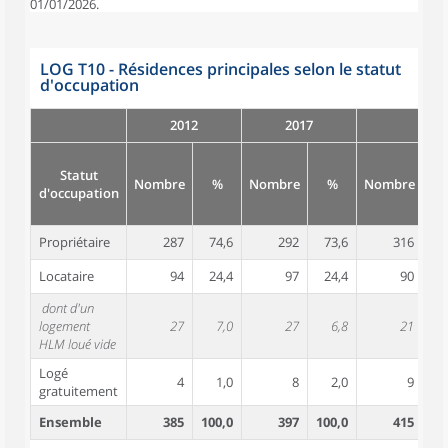
01/01/2026.
LOG T10 - Résidences principales selon le statut
d'occupation
2012
2017
Statut
Nombre
%
Nombre
%
Nombre
d'occupation
Propriétaire
287
74,6
292
73,6
316
7
Locataire
94
24,4
97
24,4
90
2
dont d'un
logement
27
7,0
27
6,8
21
HLM loué vide
Logé
4
1,0
8
2,0
9
gratuitement
Ensemble
385
100,0
397
100,0
415
10