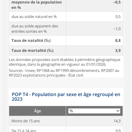
moyenne de la population
–0,5
en %
due au solde naturel en %
0,5
due au solde apparent des
–1,0
entrées sorties en %
Taux de natalité (‰)
8,8
Taux de mortalité (‰)
3,9
Les données proposées sont établies à périmètre géographique
identique, dans la géographie en vigueur au 01/01/2026.
Sources : Insee, RP1968 au RP1999 dénombrements, RP2007 au
RP2023 exploitations principales - État civil.
POP T4 - Population par sexe et âge regroupé en
2023
Âge
Moins de 15 ans
14,3
De 15 à 24 ans
9,9