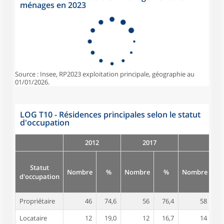
ménages en 2023
Source : Insee, RP2023 exploitation principale, géographie au
01/01/2026.
LOG T10 - Résidences principales selon le statut
d'occupation
2012
2017
Statut
Nombre
%
Nombre
%
Nombre
d'occupation
Propriétaire
46
74,6
56
76,4
58
7
Locataire
12
19,0
12
16,7
14
1