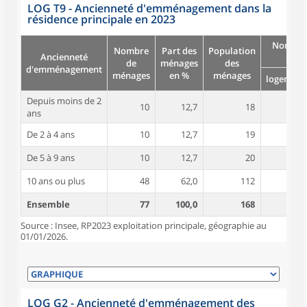
LOG T9 - Ancienneté d'emménagement dans la
résidence principale en 2023
Nombre
Nombre
Part des
Population
Ancienneté
pièc
de
ménages
des
d'emménagement
ménages
en %
ménages
logement
Depuis moins de 2
10
12,7
18
4,1
ans
De 2 à 4 ans
10
12,7
19
4,3
De 5 à 9 ans
10
12,7
20
4,8
10 ans ou plus
48
62,0
112
5,5
Ensemble
77
100,0
168
5,1
Source : Insee, RP2023 exploitation principale, géographie au
01/01/2026.
LOG G2 - Ancienneté d'emménagement des