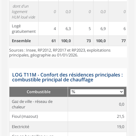
dont d'un
logement
0
0,0
0
0,0
0
HLM loué vide
Logé
4
6,3
5
6,9
6
gratuitement
Ensemble
61
100,0
73
100,0
77
10
Sources : Insee, RP2012, RP2017 et RP2023, exploitations
principales, géographie au 01/01/2026.
LOG T11M - Confort des résidences principales :
combustible principal de chauffage
Combustible
Gaz de ville - réseau de
0,0
chaleur
Fioul (mazout)
21,5
Electricité
19,0