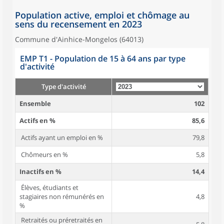
Population active, emploi et chômage au
sens du recensement en 2023
Commune d'Ainhice-Mongelos (64013)
EMP T1 - Population de 15 à 64 ans par type
d'activité
Type d'activité
Ensemble
102
Actifs en %
85,6
Actifs ayant un emploi en %
79,8
Chômeurs en %
5,8
Inactifs en %
14,4
Élèves, étudiants et
stagiaires non rémunérés en
4,8
%
Retraités ou préretraités en