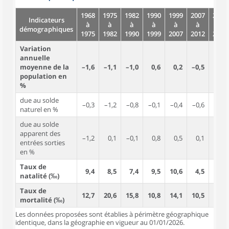
1968
1975
1982
1990
1999
2007
2012
Indicateurs
à
à
à
à
à
à
à
démographiques
1975
1982
1990
1999
2007
2012
2017
Variation
annuelle
moyenne de la
–1,6
–1,1
–1,0
0,6
0,2
–0,5
–0,6
population en
%
due au solde
–0,3
–1,2
–0,8
–0,1
–0,4
–0,6
–0,5
naturel en %
due au solde
apparent des
–1,2
0,1
–0,1
0,8
0,5
0,1
–0,0
entrées sorties
en %
Taux de
9,4
8,5
7,4
9,5
10,6
4,5
8,5
natalité (‰)
Taux de
12,7
20,6
15,8
10,8
14,1
10,5
13,9
mortalité (‰)
Les données proposées sont établies à périmètre géographique
identique, dans la géographie en vigueur au 01/01/2026.