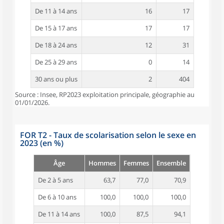
De 11 à 14 ans
16
17
De 15 à 17 ans
17
17
De 18 à 24 ans
12
31
De 25 à 29 ans
0
14
30 ans ou plus
2
404
Source : Insee, RP2023 exploitation principale, géographie au
01/01/2026.
FOR T2 - Taux de scolarisation selon le sexe en
2023 (en %)
Âge
Hommes
Femmes
Ensemble
De 2 à 5 ans
63,7
77,0
70,9
De 6 à 10 ans
100,0
100,0
100,0
De 11 à 14 ans
100,0
87,5
94,1