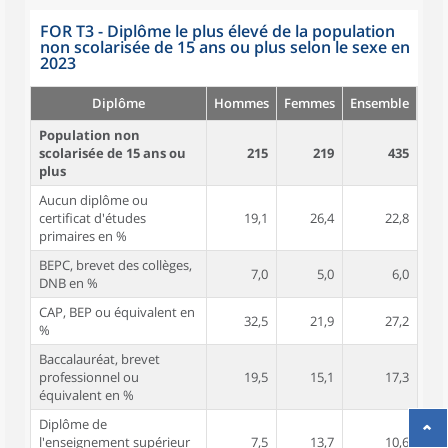
FOR T3 - Diplôme le plus élevé de la population
non scolarisée de 15 ans ou plus selon le sexe en
2023
Diplôme
Hommes
Femmes
Ensemble
Population non
scolarisée de 15 ans ou
215
219
435
plus
Aucun diplôme ou
certificat d'études
19,1
26,4
22,8
primaires en %
BEPC, brevet des collèges,
7,0
5,0
6,0
DNB en %
CAP, BEP ou équivalent en
32,5
21,9
27,2
%
Baccalauréat, brevet
professionnel ou
19,5
15,1
17,3
équivalent en %
Diplôme de
l'enseignement supérieur
7,5
13,7
10,6