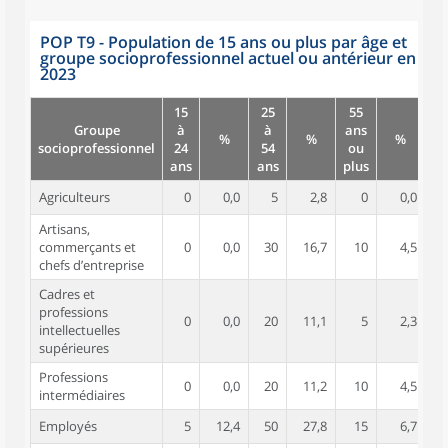
POP T9 - Population de 15 ans ou plus par âge et
groupe socioprofessionnel actuel ou antérieur en
2023
15
25
55
Groupe
à
à
ans
%
%
%
socioprofessionnel
24
54
ou
ans
ans
plus
Agriculteurs
0
0,0
5
2,8
0
0,0
Artisans,
commerçants et
0
0,0
30
16,7
10
4,5
chefs d’entreprise
Cadres et
professions
0
0,0
20
11,1
5
2,3
intellectuelles
supérieures
Professions
0
0,0
20
11,2
10
4,5
intermédiaires
Employés
5
12,4
50
27,8
15
6,7