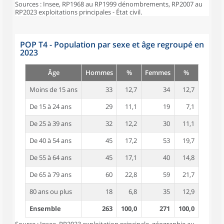
Sources : Insee, RP1968 au RP1999 dénombrements, RP2007 au
RP2023 exploitations principales - État civil.
POP T4 - Population par sexe et âge regroupé en
2023
Âge
Hommes
%
Femmes
%
Moins de 15 ans
33
12,7
34
12,7
De 15 à 24 ans
29
11,1
19
7,1
De 25 à 39 ans
32
12,2
30
11,1
De 40 à 54 ans
45
17,2
53
19,7
De 55 à 64 ans
45
17,1
40
14,8
De 65 à 79 ans
60
22,8
59
21,7
80 ans ou plus
18
6,8
35
12,9
Ensemble
263
100,0
271
100,0