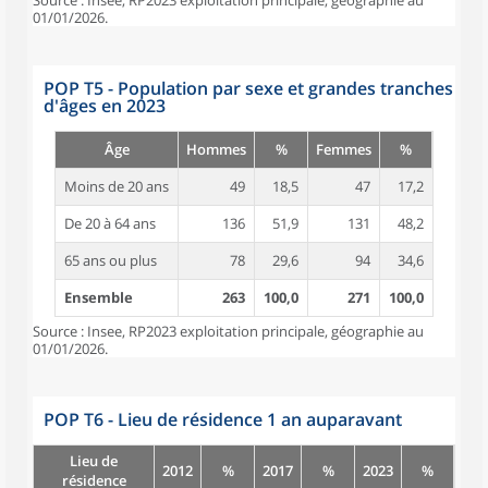
Source : Insee, RP2023 exploitation principale, géographie au
01/01/2026.
POP T5 - Population par sexe et grandes tranches
d'âges en 2023
Âge
Hommes
%
Femmes
%
Moins de 20 ans
49
18,5
47
17,2
De 20 à 64 ans
136
51,9
131
48,2
65 ans ou plus
78
29,6
94
34,6
Ensemble
263
100,0
271
100,0
Source : Insee, RP2023 exploitation principale, géographie au
01/01/2026.
POP T6 - Lieu de résidence 1 an auparavant
Lieu de
2012
%
2017
%
2023
%
résidence