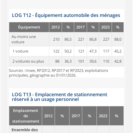
LOG T12 - Équipement automobile des ménages
Équipement
2012
%
2017
%
2023
%
Au moins une
210
86,5
221
86,8
227
88,0
voiture
1 voiture
122
50,2
121
47,3
117
45,2
2 voitures ou plus
88
36,3
101
39,6
110
42,8
Sources : Insee, RP2012, RP2017 et RP2023, exploitations
principales, géographie au 01/01/2026.
LOG T13 - Emplacement de stationnement
réservé à un usage personnel
Emplacement
de
2012
%
2017
%
2023
%
stationnement
Ensemble des