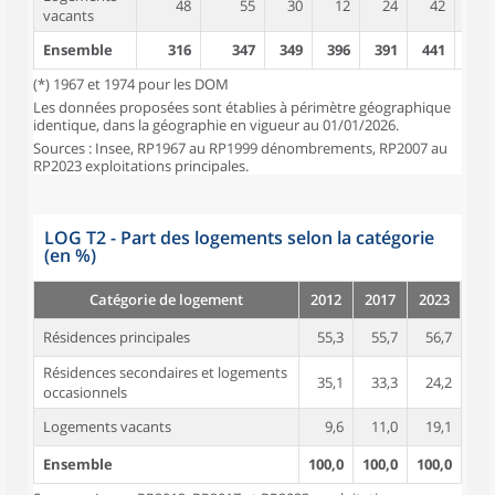
48
55
30
12
24
42
42
vacants
Ensemble
316
347
349
396
391
441
439
(*) 1967 et 1974 pour les DOM
Les données proposées sont établies à périmètre géographique
identique, dans la géographie en vigueur au 01/01/2026.
Sources : Insee, RP1967 au RP1999 dénombrements, RP2007 au
RP2023 exploitations principales.
LOG T2 - Part des logements selon la catégorie
(en %)
Catégorie de logement
2012
2017
2023
Résidences principales
55,3
55,7
56,7
Résidences secondaires et logements
35,1
33,3
24,2
occasionnels
Logements vacants
9,6
11,0
19,1
Ensemble
100,0
100,0
100,0