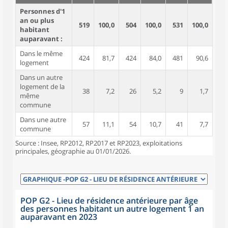
Personnes d'1
an ou plus
519
100,0
504
100,0
531
100,0
habitant
auparavant :
Dans le même
424
81,7
424
84,0
481
90,6
logement
Dans un autre
logement de la
38
7,2
26
5,2
9
1,7
même
commune
Dans une autre
57
11,1
54
10,7
41
7,7
commune
Source : Insee, RP2012, RP2017 et RP2023, exploitations
principales, géographie au 01/01/2026.
POP G2 - Lieu de résidence antérieure par âge
des personnes habitant un autre logement 1 an
auparavant en 2023