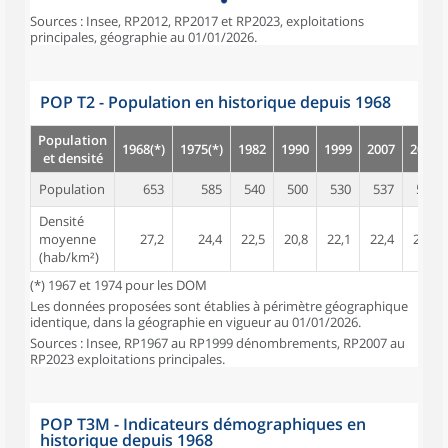
Sources : Insee, RP2012, RP2017 et RP2023, exploitations
principales, géographie au 01/01/2026.
POP T2 - Population en historique depuis 1968
Population
1968(*)
1975(*)
1982
1990
1999
2007
2012
et densité
Population
653
585
540
500
530
537
523
Densité
moyenne
27,2
24,4
22,5
20,8
22,1
22,4
21,8
(hab/km²)
(*) 1967 et 1974 pour les DOM
Les données proposées sont établies à périmètre géographique
identique, dans la géographie en vigueur au 01/01/2026.
Sources : Insee, RP1967 au RP1999 dénombrements, RP2007 au
RP2023 exploitations principales.
POP T3M - Indicateurs démographiques en
historique depuis 1968