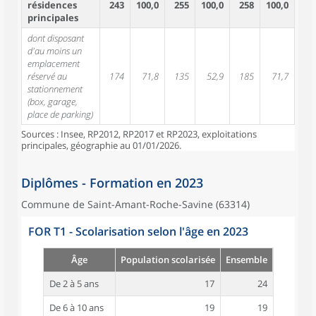
résidences
243
100,0
255
100,0
258
100,0
principales
dont disposant
d'au moins un
emplacement
réservé au
174
71,8
135
52,9
185
71,7
stationnement
(box, garage,
place de parking)
Sources : Insee, RP2012, RP2017 et RP2023, exploitations
principales, géographie au 01/01/2026.
Diplômes - Formation en 2023
Commune de Saint-Amant-Roche-Savine (63314)
FOR T1 - Scolarisation selon l'âge en 2023
Âge
Population scolarisée
Ensemble
De 2 à 5 ans
17
24
De 6 à 10 ans
19
19