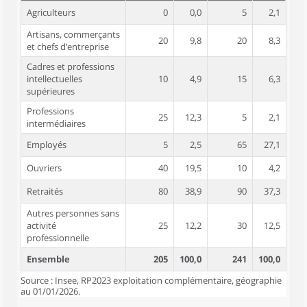
Agriculteurs
0
0,0
5
2,1
Artisans, commerçants
20
9,8
20
8,3
et chefs d’entreprise
Cadres et professions
intellectuelles
10
4,9
15
6,3
supérieures
Professions
25
12,3
5
2,1
intermédiaires
Employés
5
2,5
65
27,1
Ouvriers
40
19,5
10
4,2
Retraités
80
38,9
90
37,3
Autres personnes sans
activité
25
12,2
30
12,5
professionnelle
Ensemble
205
100,0
241
100,0
Source : Insee, RP2023 exploitation complémentaire, géographie
au 01/01/2026.