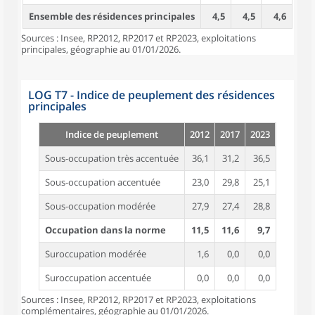
Ensemble des résidences principales
4,5
4,5
4,6
Sources : Insee, RP2012, RP2017 et RP2023, exploitations
principales, géographie au 01/01/2026.
LOG T7 - Indice de peuplement des résidences
principales
Indice de peuplement
2012
2017
2023
Sous-occupation très accentuée
36,1
31,2
36,5
Sous-occupation accentuée
23,0
29,8
25,1
Sous-occupation modérée
27,9
27,4
28,8
Occupation dans la norme
11,5
11,6
9,7
Suroccupation modérée
1,6
0,0
0,0
Suroccupation accentuée
0,0
0,0
0,0
Sources : Insee, RP2012, RP2017 et RP2023, exploitations
complémentaires, géographie au 01/01/2026.