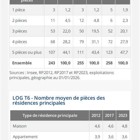
pièces
1 pièce
3
1,2
3
1,2
5
1,9
2 pièces
11
4,5
12
4,8
6
2,3
3 pièces
53
22,0
50
19,5
52
20,1
4 pièces
68
28,2
79
31,1
72
27,9
5 pièces ou plus
107
44,1
111
43,4
123
47,7
Ensemble
243
100,0
255
100,0
258
100,0
Sources : Insee, RP2012, RP2017 et RP2023, exploitations
principales, géographie au 01/01/2026.
LOG T6 - Nombre moyen de pièces des
résidences principales
Type de résidence principale
2012
2017
2023
Maison
4,6
4,6
4,8
Appartement
3,9
3,6
3,6