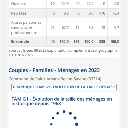
Ouvriers
10
24,9
40
22,2
0
0,0
Retraités
0
0,0
0
0,0
170
75,4
Autres personnes
sans activité
25
62,7
15
8,3
15
6,7
professionnelle
Ensemble
40
100,0
181
100,0
225
100,0
Source : Insee, RP2023 exploitation complémentaire, géographie
au 01/01/2026.
Couples - Familles - Ménages en 2023
Commune de Saint-Amant-Roche-Savine (63314)
FAM G1 - Évolution de la taille des ménages en
historique depuis 1968