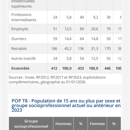
intellectuelles
supérieures
Professions
24
5,8
40
9,2
30
6,8
intermédiaires
Employés
51
12,5
89
20,6
70
15,8
Ouvriers
59
14,4
64
14,8
50
11,3
Retraités
186
45,2
136
31,3
170
38,0
Autres inactifs
24
5,8
54
12,5
55
12,4
Ensemble
412
100,0
433
100,0
446
100,0
Sources : Insee, RP2012, RP2017 et RP2023, exploitations
complémentaires, géographie au 01/01/2026.
POP T8 - Population de 15 ans ou plus par sexe et
groupe socioprofessionnel actuel ou antérieur en
2023
Groupe
Hommes
%
Femmes
%
socioprofessionnel