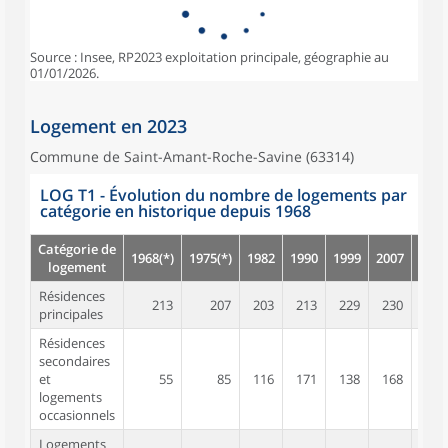
Source : Insee, RP2023 exploitation principale, géographie au
01/01/2026.
Logement en 2023
Commune de Saint-Amant-Roche-Savine (63314)
LOG T1 - Évolution du nombre de logements par
catégorie en historique depuis 1968
Catégorie de
1968(*)
1975(*)
1982
1990
1999
2007
2012
logement
Résidences
213
207
203
213
229
230
243
principales
Résidences
secondaires
et
55
85
116
171
138
168
154
logements
occasionnels
Logements