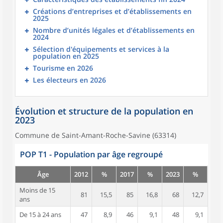
Créations d’entreprises et d’établissements en
2025
Nombre d’unités légales et d’établissements en
2024
Sélection d'équipements et services à la
population en 2025
Tourisme en 2026
Les électeurs en 2026
Évolution et structure de la population en
2023
Commune de Saint-Amant-Roche-Savine (63314)
POP T1 - Population par âge regroupé
Âge
2012
%
2017
%
2023
%
Moins de 15
81
15,5
85
16,8
68
12,7
ans
De 15 à 24 ans
47
8,9
46
9,1
48
9,1