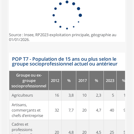
Source : Insee, RP2023 exploitation principale, géographie au
01/01/2026.
POP T7 - Population de 15 ans ou plus selon le
groupe socioprofessionnel actuel ou antérieur
Groupe ou ex-
groupe
2012
%
2017
%
2023
%
socioprofessionnel
Agriculteurs
16
3,8
10
2,3
5
1,1
Artisans,
commerçants et
32
7,7
20
4,7
40
9,0
chefs d’entreprise
Cadres et
professions
20
4,8
20
4,5
25
5,6