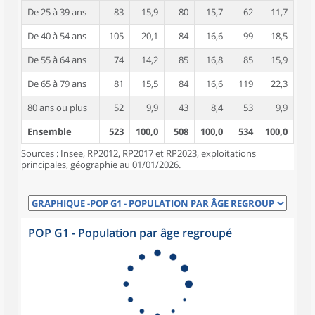
De 25 à 39 ans
83
15,9
80
15,7
62
11,7
De 40 à 54 ans
105
20,1
84
16,6
99
18,5
De 55 à 64 ans
74
14,2
85
16,8
85
15,9
De 65 à 79 ans
81
15,5
84
16,6
119
22,3
80 ans ou plus
52
9,9
43
8,4
53
9,9
Ensemble
523
100,0
508
100,0
534
100,0
Sources : Insee, RP2012, RP2017 et RP2023, exploitations
principales, géographie au 01/01/2026.
POP G1 - Population par âge regroupé