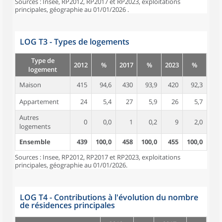
Sources : Insee, RP2012, RP2017 et RP2023, exploitations
principales, géographie au 01/01/2026 .
LOG T3 - Types de logements
Type de
2012
%
2017
%
2023
%
logement
Maison
415
94,6
430
93,9
420
92,3
Appartement
24
5,4
27
5,9
26
5,7
Autres
0
0,0
1
0,2
9
2,0
logements
Ensemble
439
100,0
458
100,0
455
100,0
Sources : Insee, RP2012, RP2017 et RP2023, exploitations
principales, géographie au 01/01/2026.
LOG T4 - Contributions à l'évolution du nombre
de résidences principales