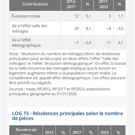
2012-
2017-
Contributions
%
%
2017
2023
Évolution totale
12
5,1
3
1,1
dû à l'effet taille des
20
8,1
–8
–3,0
ménages
dû à l'effet
–7
–3,0
11
4,1
démographique
Note : l'évolution du nombre de ménages (donc de résidences
principales) peut se découper en deux effets, l'effet "taille des
ménages" et l'effet "évolution démographique". En effet, la baisse
de la taille moyenne des ménages implique que le besoin en
logement augmente même si la population restait stable. Le
complément est appelé effet démographique. Ces effets peuvent
être positifs ou négatifs.
Sources : Insee, RP2012, RP2017 et RP2023, exploitations
principales, géographie au 01/01/2026.
LOG T5 - Résidences principales selon le nombre
de pièces
Nombre de
2012
%
2017
%
2023
%