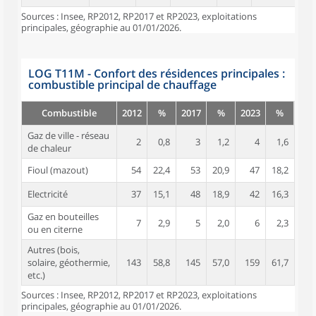
Sources : Insee, RP2012, RP2017 et RP2023, exploitations
principales, géographie au 01/01/2026.
LOG T11M - Confort des résidences principales :
combustible principal de chauffage
Combustible
2012
%
2017
%
2023
%
Gaz de ville - réseau
2
0,8
3
1,2
4
1,6
de chaleur
Fioul (mazout)
54
22,4
53
20,9
47
18,2
Electricité
37
15,1
48
18,9
42
16,3
Gaz en bouteilles
7
2,9
5
2,0
6
2,3
ou en citerne
Autres (bois,
solaire, géothermie,
143
58,8
145
57,0
159
61,7
etc.)
Sources : Insee, RP2012, RP2017 et RP2023, exploitations
principales, géographie au 01/01/2026.