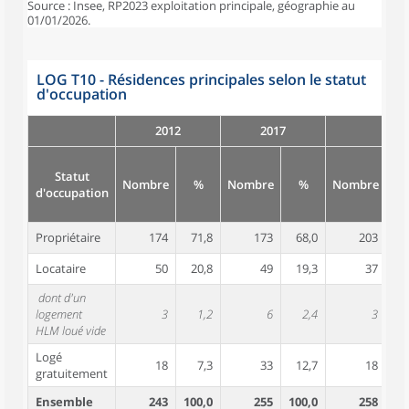
Source : Insee, RP2023 exploitation principale, géographie au
01/01/2026.
LOG T10 - Résidences principales selon le statut
d'occupation
2012
2017
Statut
Nombre
%
Nombre
%
Nombre
d'occupation
Propriétaire
174
71,8
173
68,0
203
7
Locataire
50
20,8
49
19,3
37
1
dont d'un
logement
3
1,2
6
2,4
3
HLM loué vide
Logé
18
7,3
33
12,7
18
gratuitement
Ensemble
243
100,0
255
100,0
258
10