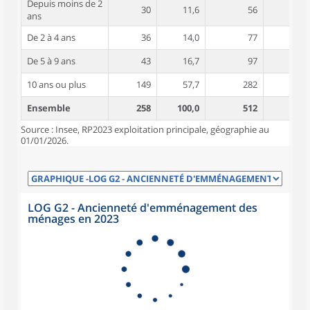
Depuis moins de 2
30
11,6
56
3,6
ans
De 2 à 4 ans
36
14,0
77
4,7
De 5 à 9 ans
43
16,7
97
4,5
10 ans ou plus
149
57,7
282
4,9
Ensemble
258
100,0
512
4,6
Source : Insee, RP2023 exploitation principale, géographie au
01/01/2026.
LOG G2 - Ancienneté d'emménagement des
ménages en 2023