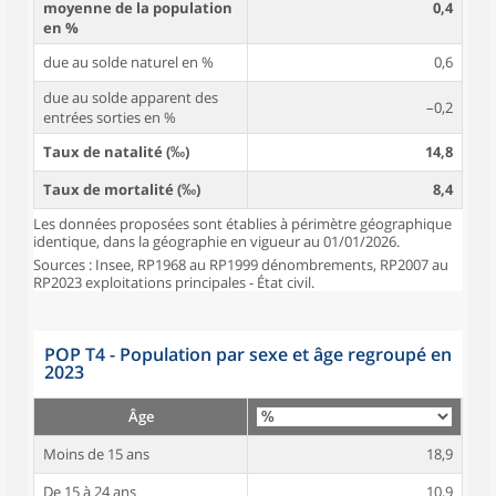
moyenne de la population
0,4
en %
due au solde naturel en %
0,6
due au solde apparent des
–0,2
entrées sorties en %
Taux de natalité (‰)
14,8
Taux de mortalité (‰)
8,4
Les données proposées sont établies à périmètre géographique
identique, dans la géographie en vigueur au 01/01/2026.
Sources : Insee, RP1968 au RP1999 dénombrements, RP2007 au
RP2023 exploitations principales - État civil.
POP T4 - Population par sexe et âge regroupé en
2023
Âge
Moins de 15 ans
18,9
De 15 à 24 ans
10,9