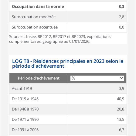
Occupation dans la norme
8,3
Suroccupation modérée
2,8
Suroccupation accentuée
0,0
Sources : Insee, RP2012, RP2017 et RP2023, exploitations
complémentaires, géographie au 01/01/2026.
LOG T8 - Résidences principales en 2023 selon la
période d'achèvement
Période d'achèvement
Avant 1919
3,9
De 1919 à 1945
40,9
De 1946 à 1970
20,8
De 1971 à 1990
13,5
De 1991 à 2005
6,7