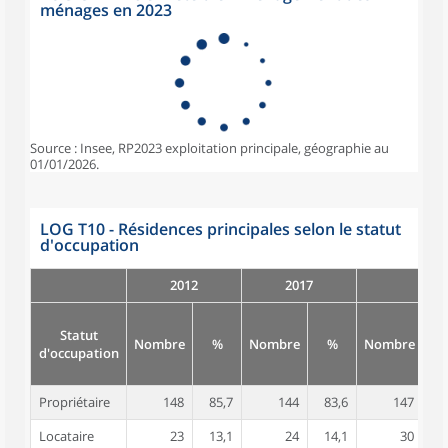
ménages en 2023
Source : Insee, RP2023 exploitation principale, géographie au
01/01/2026.
LOG T10 - Résidences principales selon le statut
d'occupation
2012
2017
Statut
Nombre
%
Nombre
%
Nombre
d'occupation
Propriétaire
148
85,7
144
83,6
147
8
Locataire
23
13,1
24
14,1
30
1