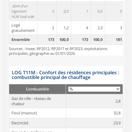
dont d'un
logement
0
0,0
1
0,6
0
HLM loué vide
Logé
2
1,2
4
2,3
3
gratuitement
Ensemble
173
100,0
173
100,0
181
10
Sources : Insee, RP2012, RP2017 et RP2023, exploitations
principales, géographie au 01/01/2026.
LOG T11M - Confort des résidences principales :
combustible principal de chauffage
Combustible
Gaz de ville - réseau de
2,8
chaleur
Fioul (mazout)
32,8
Electricité
23,9