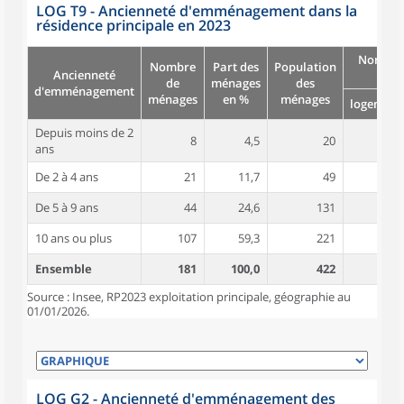
LOG T9 - Ancienneté d'emménagement dans la
résidence principale en 2023
Nombre
Nombre
Part des
Population
Ancienneté
pièc
de
ménages
des
d'emménagement
ménages
en %
ménages
logement
Depuis moins de 2
8
4,5
20
4,9
ans
De 2 à 4 ans
21
11,7
49
4,0
De 5 à 9 ans
44
24,6
131
5,3
10 ans ou plus
107
59,3
221
5,1
Ensemble
181
100,0
422
5,0
Source : Insee, RP2023 exploitation principale, géographie au
01/01/2026.
LOG G2 - Ancienneté d'emménagement des