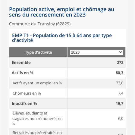
Population active, emploi et chômage au
sens du recensement en 2023
Commune du Transloy (62829)
EMP T1 - Population de 15 à 64 ans par type
d'activité
Type d'activité
Ensemble
272
Actifs en %
80,3
Actifs ayant un emploi en %
73,0
Chômeurs en %
7,4
Inactifs en %
19,7
Élèves, étudiants et
stagiaires non rémunérés en
6,0
%
Retraités ou préretraités en