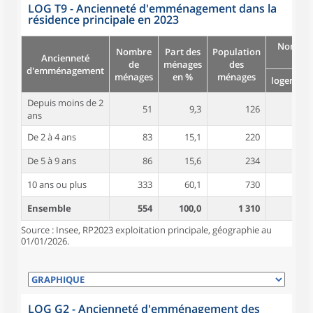
LOG T9 - Ancienneté d'emménagement dans la
résidence principale en 2023
Nombre
Nombre
Part des
Population
Ancienneté
pièc
de
ménages
des
d'emménagement
ménages
en %
ménages
logement
Depuis moins de 2
51
9,3
126
4,4
ans
De 2 à 4 ans
83
15,1
220
4,7
De 5 à 9 ans
86
15,6
234
4,9
10 ans ou plus
333
60,1
730
5,2
Ensemble
554
100,0
1 310
5,0
Source : Insee, RP2023 exploitation principale, géographie au
01/01/2026.
LOG G2 - Ancienneté d'emménagement des