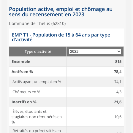
Population active, emploi et chômage au
sens du recensement en 2023
Commune de Thélus (62810)
EMP T1 - Population de 15 à 64 ans par type
d'activité
Type d'activité
Ensemble
815
Actifs en %
78,4
Actifs ayant un emploi en %
74,1
Chômeurs en %
4,3
Inactifs en %
21,6
Élèves, étudiants et
stagiaires non rémunérés en
10,6
%
Retraités ou préretraités en