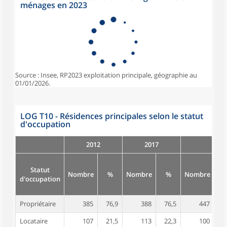
ménages en 2023
Source : Insee, RP2023 exploitation principale, géographie au
01/01/2026.
LOG T10 - Résidences principales selon le statut
d'occupation
2012
2017
Statut
Nombre
%
Nombre
%
Nombre
d'occupation
Propriétaire
385
76,9
388
76,5
447
8
Locataire
107
21,5
113
22,3
100
1