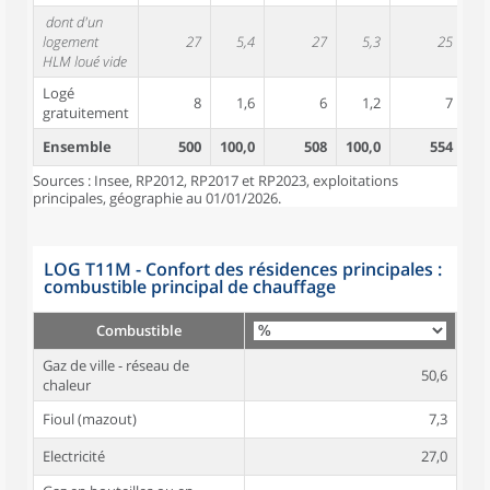
dont d'un
logement
27
5,4
27
5,3
25
HLM loué vide
Logé
8
1,6
6
1,2
7
gratuitement
Ensemble
500
100,0
508
100,0
554
10
Sources : Insee, RP2012, RP2017 et RP2023, exploitations
principales, géographie au 01/01/2026.
LOG T11M - Confort des résidences principales :
combustible principal de chauffage
Combustible
Gaz de ville - réseau de
50,6
chaleur
Fioul (mazout)
7,3
Electricité
27,0