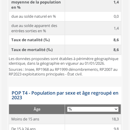
moyenne de la population
1,4
en %
due au solde naturel en %
0,0
due au solde apparent des
1,4
entrées sorties en %
Taux de natalité (‰)
8,6
Taux de mortalité (‰)
8,6
Les données proposées sont établies à périmètre géographique
identique, dans la géographie en vigueur au 01/01/2026.
Sources : Insee, RP1968 au RP1999 dénombrements, RP2007 au
RP2023 exploitations principales - État civil.
POP T4 - Population par sexe et âge regroupé en
2023
Âge
Moins de 15 ans
18,3
De 15 à 24 ans
9,8