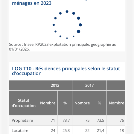
ménages en 2023
Source : Insee, RP2023 exploitation principale, géographie au
01/01/2026.
LOG T10 - Résidences principales selon le statut
d'occupation
2012
2017
Statut
Nombre
%
Nombre
%
Nombre
d'occupation
Propriétaire
71
73,7
75
73,5
76
7
Locataire
24
25,3
22
21,4
18
1