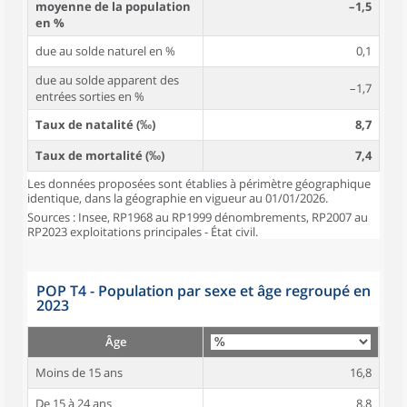
moyenne de la population
–1,5
en %
due au solde naturel en %
0,1
due au solde apparent des
–1,7
entrées sorties en %
Taux de natalité (‰)
8,7
Taux de mortalité (‰)
7,4
Les données proposées sont établies à périmètre géographique
identique, dans la géographie en vigueur au 01/01/2026.
Sources : Insee, RP1968 au RP1999 dénombrements, RP2007 au
RP2023 exploitations principales - État civil.
POP T4 - Population par sexe et âge regroupé en
2023
Âge
Moins de 15 ans
16,8
De 15 à 24 ans
8,8