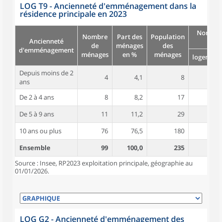
LOG T9 - Ancienneté d'emménagement dans la
résidence principale en 2023
Nombre
Nombre
Part des
Population
Ancienneté
pièc
de
ménages
des
d'emménagement
ménages
en %
ménages
logement
Depuis moins de 2
4
4,1
8
5,0
ans
De 2 à 4 ans
8
8,2
17
4,7
De 5 à 9 ans
11
11,2
29
5,3
10 ans ou plus
76
76,5
180
5,4
Ensemble
99
100,0
235
5,3
Source : Insee, RP2023 exploitation principale, géographie au
01/01/2026.
LOG G2 - Ancienneté d'emménagement des