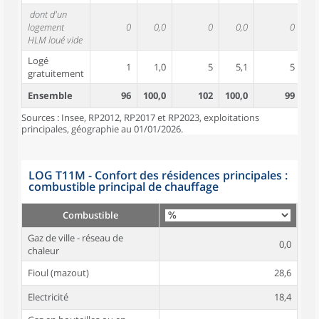
dont d'un
logement
0
0,0
0
0,0
0
HLM loué vide
Logé
1
1,0
5
5,1
5
gratuitement
Ensemble
96
100,0
102
100,0
99
10
Sources : Insee, RP2012, RP2017 et RP2023, exploitations
principales, géographie au 01/01/2026.
LOG T11M - Confort des résidences principales :
combustible principal de chauffage
Combustible
Gaz de ville - réseau de
0,0
chaleur
Fioul (mazout)
28,6
Electricité
18,4