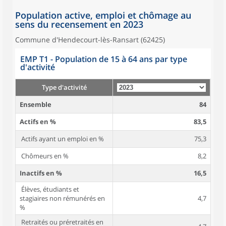
Population active, emploi et chômage au
sens du recensement en 2023
Commune d'Hendecourt-lès-Ransart (62425)
EMP T1 - Population de 15 à 64 ans par type
d'activité
Type d'activité
Ensemble
84
Actifs en %
83,5
Actifs ayant un emploi en %
75,3
Chômeurs en %
8,2
Inactifs en %
16,5
Élèves, étudiants et
stagiaires non rémunérés en
4,7
%
Retraités ou préretraités en