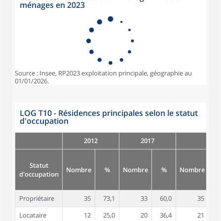
ménages en 2023
Source : Insee, RP2023 exploitation principale, géographie au
01/01/2026.
LOG T10 - Résidences principales selon le statut
d'occupation
2012
2017
Statut
Nombre
%
Nombre
%
Nombre
d'occupation
Propriétaire
35
73,1
33
60,0
35
6
Locataire
12
25,0
20
36,4
21
3