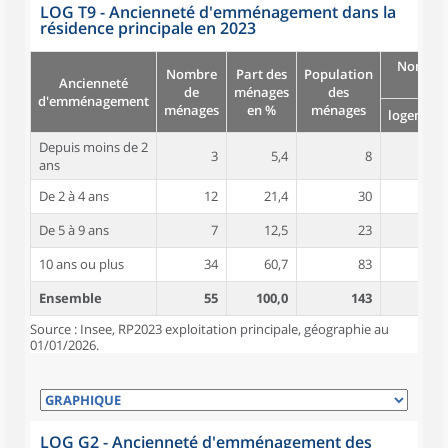
LOG T9 - Ancienneté d'emménagement dans la
résidence principale en 2023
Nombre
Nombre
Part des
Population
Ancienneté
pièc
de
ménages
des
d'emménagement
ménages
en %
ménages
logement
Depuis moins de 2
3
5,4
8
5,3
ans
De 2 à 4 ans
12
21,4
30
4,3
De 5 à 9 ans
7
12,5
23
5,3
10 ans ou plus
34
60,7
83
6,0
Ensemble
55
100,0
143
5,5
Source : Insee, RP2023 exploitation principale, géographie au
01/01/2026.
LOG G2 - Ancienneté d'emménagement des