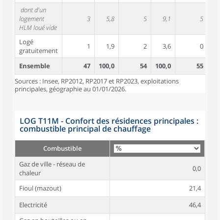
dont d'un
logement
3
5,8
5
9,1
5
HLM loué vide
Logé
1
1,9
2
3,6
0
gratuitement
Ensemble
47
100,0
54
100,0
55
10
Sources : Insee, RP2012, RP2017 et RP2023, exploitations
principales, géographie au 01/01/2026.
LOG T11M - Confort des résidences principales :
combustible principal de chauffage
Combustible
Gaz de ville - réseau de
0,0
chaleur
Fioul (mazout)
21,4
Electricité
46,4