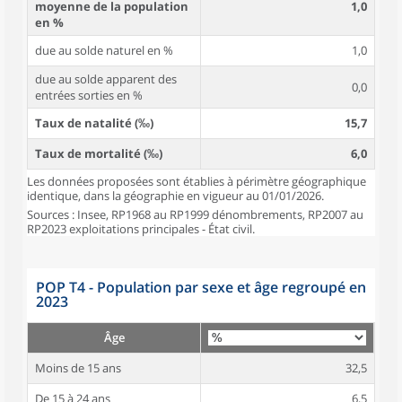
moyenne de la population
1,0
en %
due au solde naturel en %
1,0
due au solde apparent des
0,0
entrées sorties en %
Taux de natalité (‰)
15,7
Taux de mortalité (‰)
6,0
Les données proposées sont établies à périmètre géographique
identique, dans la géographie en vigueur au 01/01/2026.
Sources : Insee, RP1968 au RP1999 dénombrements, RP2007 au
RP2023 exploitations principales - État civil.
POP T4 - Population par sexe et âge regroupé en
2023
Âge
Moins de 15 ans
32,5
De 15 à 24 ans
6,5