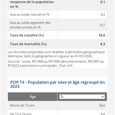
moyenne de la population
0,1
en %
due au solde naturel en %
0,2
due au solde apparent des
–0,1
entrées sorties en %
Taux de natalité (‰)
10,0
Taux de mortalité (‰)
8,3
Les données proposées sont établies à périmètre géographique
identique, dans la géographie en vigueur au 01/01/2026.
Sources : Insee, RP1968 au RP1999 dénombrements, RP2007 au
RP2023 exploitations principales - État civil.
POP T4 - Population par sexe et âge regroupé en
2023
Âge
Moins de 15 ans
24,6
De 15 à 24 ans
9,8