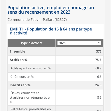
Population active, emploi et chômage au
sens du recensement en 2023
Commune de Febvin-Palfart (62327)
EMP T1 - Population de 15 à 64 ans par type
d'activité
Type d'activité
Ensemble
376
Actifs en %
75,5
Actifs ayant un emploi en %
68,9
Chômeurs en %
6,5
Inactifs en %
24,5
Élèves, étudiants et
stagiaires non rémunérés en
8,5
%
Retraités ou préretraités en