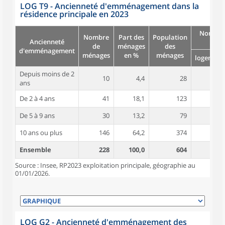
LOG T9 - Ancienneté d'emménagement dans la
résidence principale en 2023
Nombre
Nombre
Part des
Population
Ancienneté
pièc
de
ménages
des
d'emménagement
ménages
en %
ménages
logement
Depuis moins de 2
10
4,4
28
4,4
ans
De 2 à 4 ans
41
18,1
123
5,2
De 5 à 9 ans
30
13,2
79
4,9
10 ans ou plus
146
64,2
374
5,2
Ensemble
228
100,0
604
5,1
Source : Insee, RP2023 exploitation principale, géographie au
01/01/2026.
LOG G2 - Ancienneté d'emménagement des