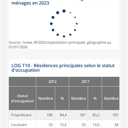
ménages en 2023
Source : Insee, RP2023 exploitation principale, géographie au
01/01/2026.
LOG T10 - Résidences principales selon le statut
d'occupation
2012
2017
Statut
Nombre
%
Nombre
%
Nombre
d'occupation
Propriétaire
180
84,4
187
83,2
187
8
Locataire
33
15,6
33
14,6
34
1