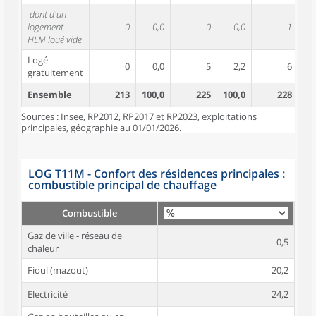
dont d'un
logement
0
0,0
0
0,0
1
HLM loué vide
Logé
0
0,0
5
2,2
6
gratuitement
Ensemble
213
100,0
225
100,0
228
10
Sources : Insee, RP2012, RP2017 et RP2023, exploitations
principales, géographie au 01/01/2026.
LOG T11M - Confort des résidences principales :
combustible principal de chauffage
Combustible
Gaz de ville - réseau de
0,5
chaleur
Fioul (mazout)
20,2
Electricité
24,2