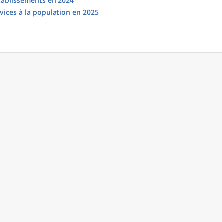
établissements en 2024
vices à la population en 2025
 population en 2023
egroupé
Âge
2012
%
2017
%
2023
%
Moins de 15 ans
215
21,3
246
22,8
200
19,3
De 15 à 24 ans
106
10,5
118
10,9
111
10,7
De 25 à 39 ans
180
17,9
177
16,4
178
17,2
De 40 à 54 ans
249
24,7
251
23,3
242
23,4
De 55 à 64 ans
150
14,9
148
13,7
139
13,4