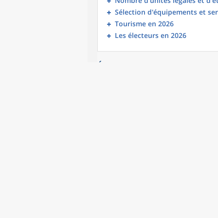
Nombre d’unités légales et d’
Sélection d'équipements et ser
Tourisme en 2026
Les électeurs en 2026
Évolution et structure de la
Commune de Morienval (60430)
POP T1 - Population par âge r