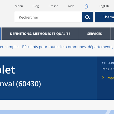
Menu
Blog
Presse
Aide
English
Thèm
DÉFINITIONS, MÉTHODES ET QUALITÉ
SERVICES
er complet - Résultats pour toutes les communes, départements, 
CHIFFR
let
Paru le 
Imp
val (60430)