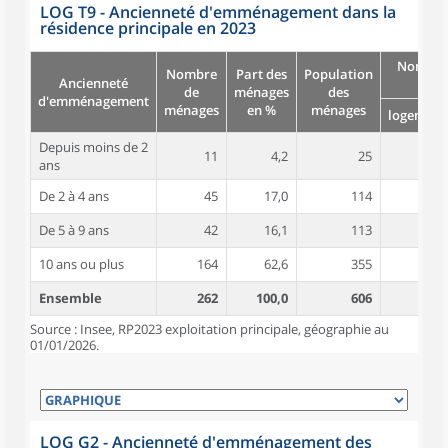
LOG T9 - Ancienneté d'emménagement dans la
résidence principale en 2023
Nombre
Nombre
Part des
Population
Ancienneté
pièc
de
ménages
des
d'emménagement
ménages
en %
ménages
logement
Depuis moins de 2
11
4,2
25
4,3
ans
De 2 à 4 ans
45
17,0
114
4,5
De 5 à 9 ans
42
16,1
113
4,4
10 ans ou plus
164
62,6
355
4,9
Ensemble
262
100,0
606
4,7
Source : Insee, RP2023 exploitation principale, géographie au
01/01/2026.
LOG G2 - Ancienneté d'emménagement des