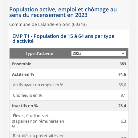
Population active, emploi et chômage au
sens du recensement en 2023
Commune de Lalande-en-Son (60343)
EMP T1 - Population de 15 à 64 ans par type
d'activité
Type d'activité
Ensemble
383
Actifs en %
74,6
Actifs ayant un emploi en %
65,6
Chômeurs en %
9,1
Inactifs en %
25,4
Élèves, étudiants et
stagiaires non rémunérés en
6,3
%
Retraités ou préretraités en