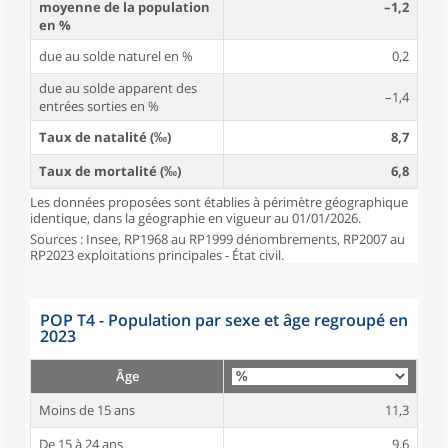
moyenne de la population
–1,2
en %
due au solde naturel en %
0,2
due au solde apparent des
–1,4
entrées sorties en %
Taux de natalité (‰)
8,7
Taux de mortalité (‰)
6,8
Les données proposées sont établies à périmètre géographique
identique, dans la géographie en vigueur au 01/01/2026.
Sources : Insee, RP1968 au RP1999 dénombrements, RP2007 au
RP2023 exploitations principales - État civil.
POP T4 - Population par sexe et âge regroupé en
2023
Âge
Moins de 15 ans
11,3
De 15 à 24 ans
9,6