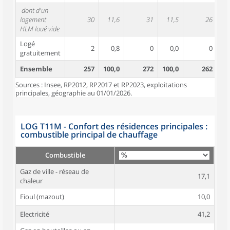
dont d'un
logement
30
11,6
31
11,5
26
HLM loué vide
Logé
2
0,8
0
0,0
0
gratuitement
Ensemble
257
100,0
272
100,0
262
10
Sources : Insee, RP2012, RP2017 et RP2023, exploitations
principales, géographie au 01/01/2026.
LOG T11M - Confort des résidences principales :
combustible principal de chauffage
Combustible
Gaz de ville - réseau de
17,1
chaleur
Fioul (mazout)
10,0
Electricité
41,2