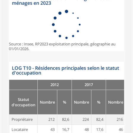
ménages en 2023
Source : Insee, RP2023 exploitation principale, géographie au
01/01/2026.
LOG T10 - Résidences principales selon le statut
d'occupation
2012
2017
Statut
Nombre
%
Nombre
%
Nombre
d'occupation
Propriétaire
212
82,6
224
82,4
216
8
Locataire
43
16,7
48
17,6
46
1