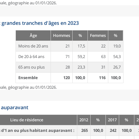
pale, géographie au 01/01/2026.
t grandes tranches d'âges en 2023
Âge
Hommes
%
Femmes
%
Moins de 20 ans
21
17,5
22
19,0
De 20 à 64 ans
71
59,2
63
54,3
65 ans ou plus
28
23,3
31
26,7
Ensemble
120
100,0
116
100,0
pale, géographie au 01/01/2026.
n auparavant
Lieu de résidence
2012
%
2017
%
2
d'1 an ou plus habitant auparavant :
265
100,0
242
100,0