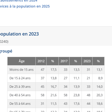
établissements en 2024
vices à la population en 2025
 population en 2023
0240)
egroupé
Âge
2012
%
2017
%
2023
%
Moins de 15 ans
47
17,5
33
13,5
31
13,1
De 15 à 24 ans
37
13,8
27
11,1
21
8,9
De 25 à 39 ans
45
16,7
34
13,9
33
14,0
De 40 à 54 ans
58
21,6
58
23,8
48
20,3
De 55 à 64 ans
31
11,5
43
17,6
44
18,6