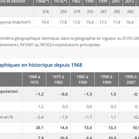
on et densité
1968(*)
1975(*)
1982
1990
1999
2007
2012
318
292
279
252
287
285
269
yenne (hab/km²)
19,4
17,8
17,0
15,4
17,5
17,4
16,4
rimètre géographique identique, dans la géographie en vigueur au 01/01/20
brements, RP2007 au RP2023 exploitations principales.
phiques en historique depuis 1968
1968 à
1975 à
1982 à
1990 à
1999 à
s
1975
1982
1990
1999
2007
opulation
–1,2
–0,6
–1,3
1,5
–0,
1,2
0,3
0,4
0,3
0,
es en %
–2,4
–1,0
–1,7
1,1
–0,
20,1
14,4
13,6
13,3
10,
7,9
10,9
9,4
10,0
9,