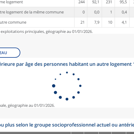
ême logement
244
92,1
231
95,5
utre logement de la même commune
0
0,0
1
0,4
autre commune
21
7,9
10
4,1
 exploitations principales, géographie au 01/01/2026.
EAU
érieure par âge des personnes habitant un autre logement
pale, géographie au 01/01/2026.
u plus selon le groupe socioprofessionnel actuel ou antéri