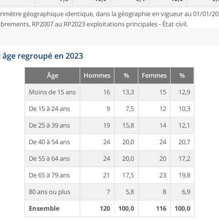
rimètre géographique identique, dans la géographie en vigueur au 01/01/20
ements, RP2007 au RP2023 exploitations principales - État civil.
t âge regroupé en 2023
Âge
Hommes
%
Femmes
%
Moins de 15 ans
16
13,3
15
12,9
De 15 à 24 ans
9
7,5
12
10,3
De 25 à 39 ans
19
15,8
14
12,1
De 40 à 54 ans
24
20,0
24
20,7
De 55 à 64 ans
24
20,0
20
17,2
De 65 à 79 ans
21
17,5
23
19,8
80 ans ou plus
7
5,8
8
6,9
Ensemble
120
100,0
116
100,0