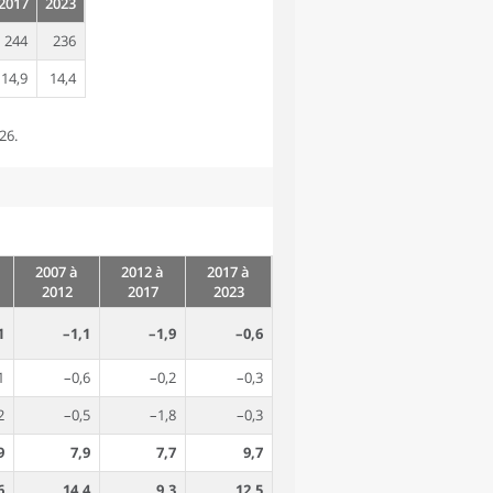
2017
2023
244
236
14,9
14,4
26.
2007 à
2012 à
2017 à
2012
2017
2023
1
–1,1
–1,9
–0,6
1
–0,6
–0,2
–0,3
2
–0,5
–1,8
–0,3
9
7,9
7,7
9,7
6
14,4
9,3
12,5