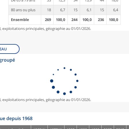
De 65 à 79 ans
33
12,3
34
13,9
44
18,6
80 ans ou plus
18
6,7
15
6,1
15
6,4
Ensemble
269
100,0
244
100,0
236
100,0
, exploitations principales, géographie au 01/01/2026.
EAU
egroupé
, exploitations principales, géographie au 01/01/2026.
que depuis 1968